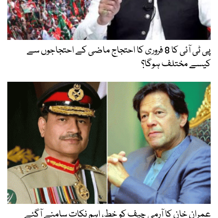
پی ٹی آئی کا 8 فروری کا احتجاج ماضی کے احتجاجوں سے
کیسے مختلف ہوگا؟
عمران خان کا آرمی چیف کو خط، اہم نکات سامنے آگئے