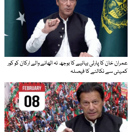
عمران خان کا پارٹی بیانیے کا بوجھ نہ اٹھانے والے ارکان کو کور
کمیٹی سے نکالنے کا فیصلہ