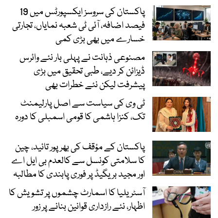
پاکستان کی سروسز ایکسپورٹس میں 19
فیصد اضافہ، آئی ٹی شعبہ نمایاں، تجارتی
خسارے میں بھی بڑی کمی
مصنوعی ذہانت نے پہلی بار نئے وائرس
ڈیزائن کر دیے، طبی تحقیق میں بڑی
پیشرفت لیکن نئے خطرات بھی
ٹی وی کی سیاست سے اصل پارلیمنٹ
تک، کنزا ہاشمی کا قومی اسمبلی کا دورہ
پاکستان کے مؤقف کی بھرپور تائید، چین
کا سلامتی کونسل سے کالعدم بی ایل اے
اور مجید بریگیڈ پر فوری پابندی کا مطالبہ
آسٹریلیا کا اسمارٹ چشموں پر تشویش کا
اظہار، نئے رازداری قوانین بنانے پر زور