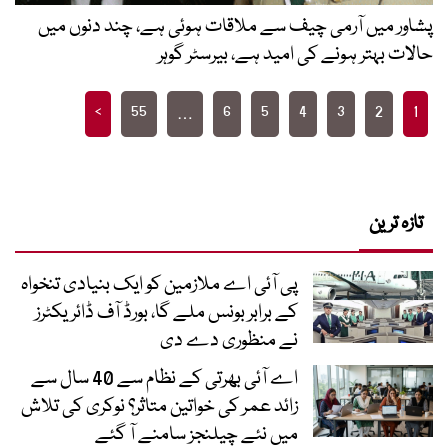
پشاور میں آرمی چیف سے ملاقات ہوئی ہے، چند دنوں میں
حالات بہتر ہونے کی امید ہے، بیرسٹر گوہر
Posts
>
55
6
5
4
3
2
1
…
pagination
تازہ ترین
پی آئی اے ملازمین کو ایک بنیادی تنخواہ
کے برابر بونس ملے گا، بورڈ آف ڈائریکٹرز
نے منظوری دے دی
اے آئی بھرتی کے نظام سے 40 سال سے
زائد عمر کی خواتین متاثر؟ نوکری کی تلاش
میں نئے چیلنجز سامنے آ گئے