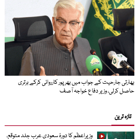
بھارتی جارحیت کے جواب میں بھرپور کارروائی کرکے برتری
حاصل کرلی، وزیر دفاع خواجہ آصف
تازہ ترین
وزیراعظم کا دورۂ سعودی عرب جلد متوقع،