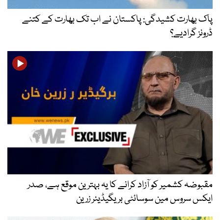
پاک بھارت کشیدگی: پاکستان نے اب تک بھارت کے کتنے
ڈرونز گرادیے؟
مقبوضہ کشمیر کو آزاد کرانے کا یہ بہترین موقع ہے، صدر
ایکس سروس مین سوسائٹی بریگیڈیئر زرین