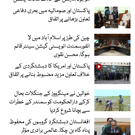
پاکستان اور صومالیہ میں بحری دفاعی
تعاون بڑھانے پر اتفاق
چین کی طرز پر اسلام آباد میں لا
انفورسمنٹ انویسٹی گیشن سینٹر قائم
ہوگا، محسن نقوی
پاکستان اور امریکا کا دہشتگردی کے
خلاف تعاون مزید مضبوط بنانے پر اتفاق
خواتین نے مینگرووز کے جنگلات بحال
کرکے دارالحکومت کو سمندر کے خطرات
سے بچانا شروع کردیا
افغانستان دہشتگرد گروہوں کی محفوظ
پناہ گاہ بن چکا، عالمی برادری مؤثر