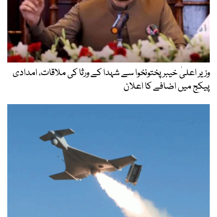
وزیر اعلیٰ خیبر پختونخوا سے شہدا کے ورثا کی ملاقات، امدادی
پیکج میں اضافے کا اعلان