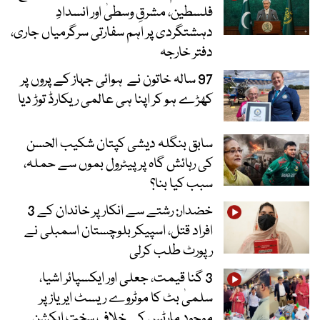
فلسطین، مشرقِ وسطیٰ اور انسدادِ
دہشتگردی پر اہم سفارتی سرگرمیاں جاری،
دفتر خارجہ
97 سالہ خاتون نے ہوائی جہاز کے پروں پر
کھڑے ہو کر اپنا ہی عالمی ریکارڈ توڑ دیا
سابق بنگلہ دیشی کپتان شکیب الحسن
کی رہائش گاہ پر پیٹرول بموں سے حملہ،
سبب کیا بنا؟
خضدار: رشتے سے انکار پر خاندان کے 3
افراد قتل، اسپیکر بلوچستان اسمبلی نے
رپورٹ طلب کرلی
3 گنا قیمت، جعلی اور ایکسپائر اشیا،
سلمیٰ بٹ کا موٹروے ریسٹ ایریاز پر
موجود مارٹس کے خلاف سخت ایکشن