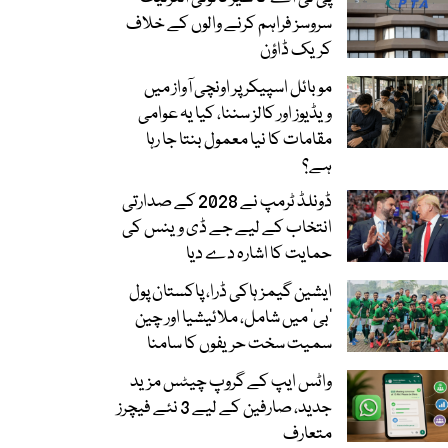
سروسز فراہم کرنے والوں کے خلاف
کریک ڈاؤن
موبائل اسپیکر پر اونچی آواز میں
ویڈیوز اور کالز سننا، کیا یہ عوامی
مقامات کا نیا معمول بنتا جا رہا
ہے؟
ڈونلڈ ٹرمپ نے 2028 کے صدارتی
انتخاب کے لیے جے ڈی وینس کی
حمایت کا اشارہ دے دیا
ایشین گیمز ہاکی ڈرا، پاکستان پول
’بی‘ میں شامل، ملائیشیا اور چین
سمیت سخت حریفوں کا سامنا
واٹس ایپ کے گروپ چیٹس مزید
جدید، صارفین کے لیے 3 نئے فیچرز
متعارف