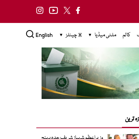
کالم
ملٹی میڈیا
X چینلز
English
زہ ترین
وزیراعظم شہباز شریف جدہ پہنچ