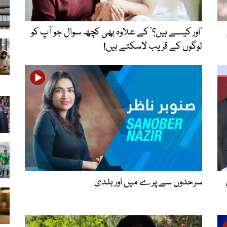
’اور کیسے ہیں؟‘ کے علاوہ بھی کچھ سوال جو آپ کو
لوگوں کے قریب لاسکتے ہیں!
سرحدوں سے پرے میں اور بلدی