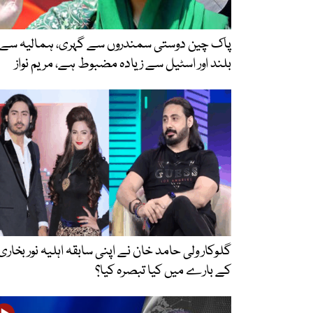
پاک چین دوستی سمندروں سے گہری، ہمالیہ سے
بلند اور اسٹیل سے زیادہ مضبوط ہے، مریم نواز
گلوکار ولی حامد خان نے اپنی سابقہ اہلیہ نور بخاری
کے بارے میں کیا تبصرہ کیا؟