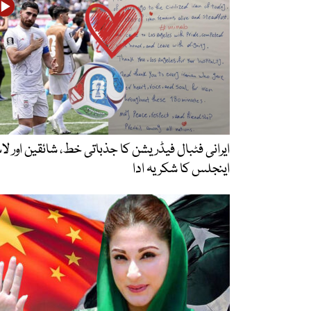
ایرانی فٹبال فیڈریشن کا جذباتی خط، شائقین اور ل
اینجلس کا شکریہ ادا