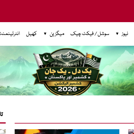
نیوز
سوشل / فیکٹ چیک
میگزین
کھیل
انٹرٹینمنٹ
تا