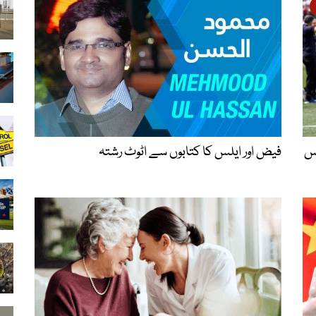
اس
فیض اور ایلس کا کتابوں سے اٹوٹ رشتہ