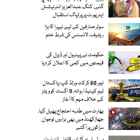
گئے، کنگ عبدالعزیز انٹرنیشنل
ایئر پورٹ پر پرتپاک استقبال
سولر صارفین کے لیے نیپرا کا بڑا
ریلیف، لائسنس کی شرط ختم
حکومت نے پیٹرول اور ڈیزل کی
قیمتوں میں کمی کا اعلان کر دیا
اوور 60 کرکٹ ورلڈ کپ: پاکستان
ٹیم کینیڈا روانہ، 9 اگست کو ویلز
کے خلاف مہم کا آغاز
بھارت میں طلبہ احتجاج پھیل گیا،
جھاڑکھنڈ میں بھی ہزاروں نوجوان
سڑکوں پر آگئے
پی ٹی اے کا غیر قانونی انٹرنیٹ