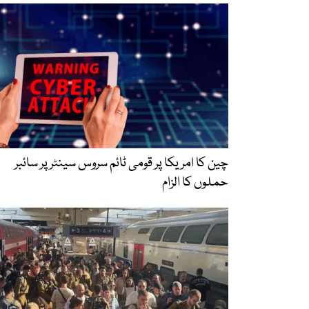
چین کا امریکا پر قومی ٹائم سروس سینٹر پر سائبر
حملوں کا الزام