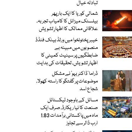
تبادلہ خیال
شمالی کوریا کا ایک بار پھر
بیلسٹک میزائل کا کامیاب تجربہ،
علاقائی ممالک کا اظہارِ تشویش
خیبرپختونخوا میں ورلڈ بینک فنڈڈ
منصوبوں میں مبینہ بے
ضابطگیوں پر سینیٹ کمیٹی کا
اظہارِ تشویش، تحقیقات کی ہدایت
ڈراما ’ڈاکٹر بہو‘ نے مشکل
موضوعات پر گفتگو کا راستہ کھولا،
شجاع اسد
مسائل کے باوجود ٹیکسٹائل
صنعت کا نیا ریکارڈ، صرف ایک
ماہ میں پاکستانی برآمدات 1.83
ارب ڈالر سے تجاوز