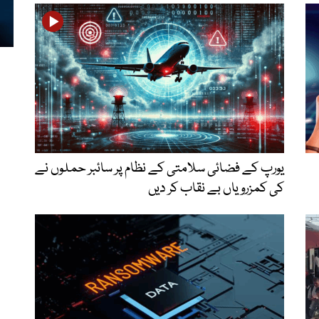
یورپ کے فضائی سلامتی کے نظام پر سائبر حملوں نے
کی کمزرویاں بے نقاب کر دیں