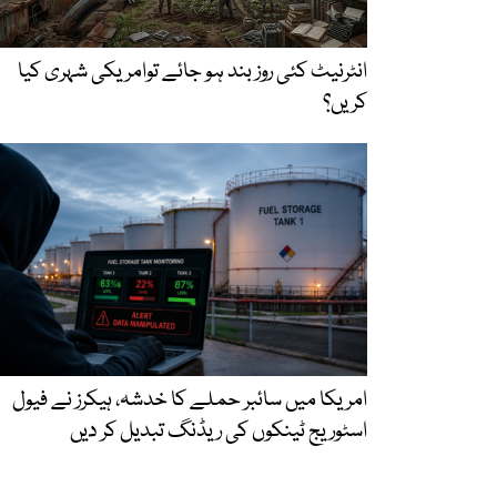
انٹرنیٹ کئی روز بند ہو جائے توامریکی شہری کیا
کریں؟
امریکا میں سائبر حملے کا خدشہ، ہیکرز نے فیول
اسٹوریج ٹینکوں کی ریڈنگ تبدیل کر دیں