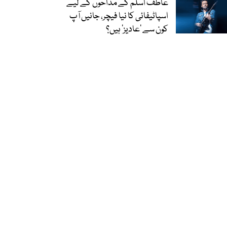
عاطف اسلم کے مداحوں کے لیے
اسپاٹیفائی کا نیا فیچر، جانیں آپ
کون سے ‘عادیز’ ہیں؟