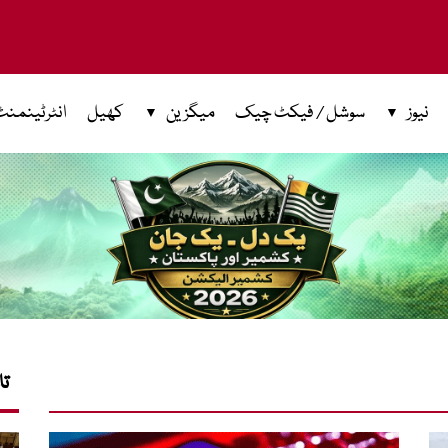
نیوز
سوشل / فیکٹ چیک
میگزین
کھیل
انٹرٹینمنٹ
تا