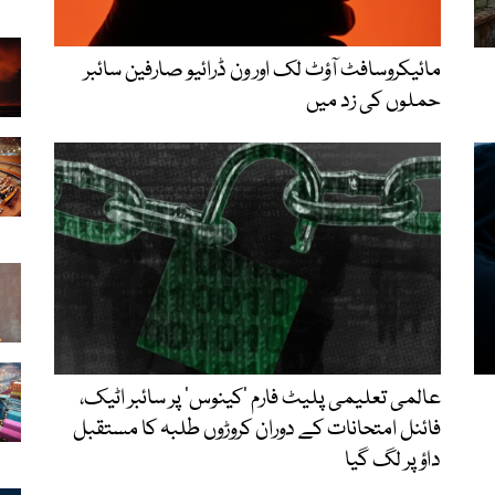
مائیکروسافٹ آؤٹ لک اور ون ڈرائیو صارفین سائبر
حملوں کی زد میں
عالمی تعلیمی پلیٹ فارم ‘کینوس’ پر سائبر اٹیک،
فائنل امتحانات کے دوران کروڑوں طلبہ کا مستقبل
داؤ پر لگ گیا