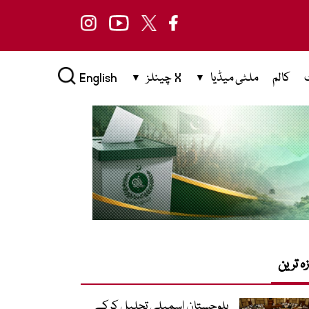
کالم
ملٹی میڈیا
X چینلز
English
زہ ترین
بلوچستان اسمبلی تحلیل کرکے