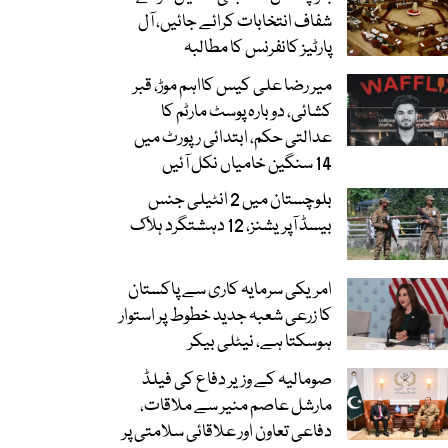
شفاف انتخابات کرائے جائیں، آل
پارٹیز کانفرنس کا مطالبہ
میر رضا علی کیس کااہم موڑ، قبر
کشائی، دوبارہ پوسٹ مارٹم کا
عدالتی حکم، ابتدائی رپورٹ میں
14 سنگین خامیاں نکل آئیں
بلوچستان میں 2 انٹیلی جنس
بیسڈ آپریشنز، 12 دہشتگرد ہلاک
امریکی سرمایہ کاری سے پاکستان
کا زرعی شعبہ جدید خطوط پر استوار
ہوسکتا ہے، نیٹلی بیکر
صومالیہ کے وزیر دفاع کی فیلڈ
مارشل عاصم منیر سے ملاقات،
دفاعی تعاون اور علاقائی سلامتی پر