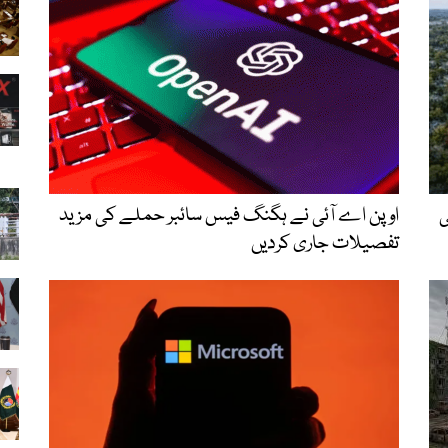
می
اوپن اے آئی نے ہگنگ فیس سائبر حملے کی مزید
تفصیلات جاری کردیں