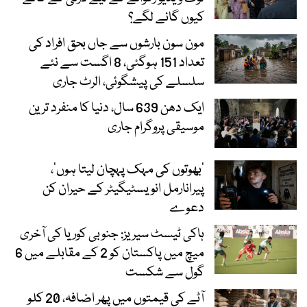
کیوں گانے لگے؟
مون سون بارشوں سے جاں بحق افراد کی
تعداد 151 ہوگئی، 8 اگست سے نئے
سلسلے کی پیشگوئی، الرٹ جاری
ایک دھن 639 سال، دنیا کا منفرد ترین
موسیقی پروگرام جاری
‘بھوتوں کی مہک پہچان لیتا ہوں’،
پیرانارمل انویسٹیگیٹر کے حیران کن
دعوے
ہاکی ٹیسٹ سیریز: جنوبی کوریا کی آخری
میچ میں پاکستان کو 2 کے مقابلے میں 6
گول سے شکست
آٹے کی قیمتوں میں پھر اضافہ، 20 کلو