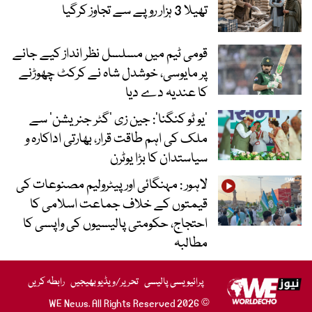
تھیلا 3 ہزار روپے سے تجاوز کرگیا
قومی ٹیم میں مسلسل نظر انداز کیے جانے
پر مایوسی، خوشدل شاہ نے کرکٹ چھوڑنے
کا عندیہ دے دیا
’یو ٹو کنگنا‘: جین زی ’گٹر جنریشن‘ سے
ملک کی اہم طاقت قرار، بھارتی اداکارہ و
سیاستدان کا بڑا یوٹرن
لاہور : مہنگائی اور پیٹرولیم مصنوعات کی
قیمتوں کے خلاف جماعت اسلامی کا
احتجاج، حکومتی پالیسیوں کی واپسی کا
مطالبہ
پرائیویسی پالیسی
تحریر/ویڈیو بھیجیں
رابطہ کریں
© 2026 WE News. All Rights Reserved