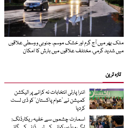
ملک بھر میں آج گرم اور خشک موسم، جنوبی و وسطی علاقوں
میں شدید گرمی، مختلف علاقوں میں بارش کا امکان
تازہ ترین
انٹرا پارٹی انتخابات نہ کرانے پر الیکشن
کمیشن نے ’عوام پاکستان‘ کو ڈی لسٹ
کردیا
اسمارٹ چشموں سے خفیہ ریکارڈنگ:
لوگ ویڈیو رکوانے کے لیے ڈزنی کے گانے