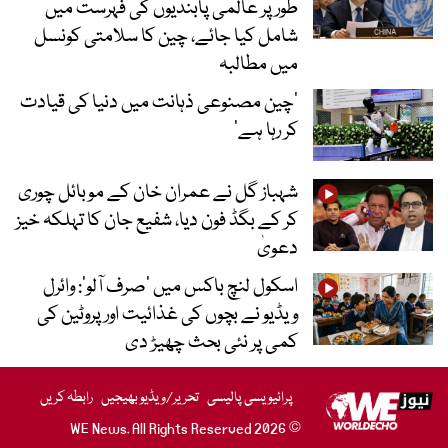
طور پر عالمی پابندیوں کی فہرست میں
شامل کیا جائے، چین کا سلامتی کونسل
میں مطالبہ
’چین مصنوعی ذہانت میں دنیا کی قیادت
کر رہا ہے‘
شہباز گل نے عمران خان کے موبائل چوری
کر کے بگڈ فون دیا، شفیع جان کا تہلکہ خیز
دعویٰ
اسکول لنچ باکس میں ‘صرف آلو’: وائرل
ویڈیو نے بچوں کی غذائیت اور پروٹین کی
کمی پر نئی بحث چھیڑ دی
پرائیویسی پالیسی
تحریر/ویڈیو بھیجیں
رابطہ کریں
© 2026 WE News. All Rights Reserved