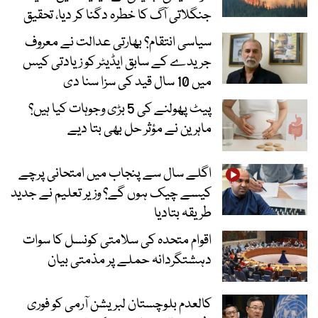
جنگلاتی آگ کا خطرہ دگنا کر دیا، تحقیق
سیاسی انتقام؟ بھارتی عدالت نے معروف
جریدے کے سابق ایڈیٹر کو زیادتی کیس
میں 10 سال قید کی سزا سنا دی
پیٹ پھولنے کی 5 بڑی وجوہات کیا ہیں؟
ماہرین نے مؤثر حل بھی بتا دیے
اگلے سال سے پنجاب میں امتحانی پرچے
کیسے چیک ہوں گے؟ وزیر تعلیم نے جدید
طریقہ بتادیا
اقوام متحدہ کی سلامتی کونسل کا سوات
دہشتگردانہ حملے پر مذمتی بیان
کالعدم بلوچستان لبریشن آرمی کو فوری