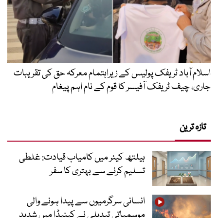
اسلام آباد ٹریفک پولیس کے زیراہتمام معرکہ حق کی تقریبات
جاری، چیف ٹریفک آفیسر کا قوم کے نام اہم پیغام
تازہ ترین
ہیلتھ کیئر میں کامیاب قیادت: غلطی
تسلیم کرنے سے بہتری کا سفر
انسانی سرگرمیوں سے پیدا ہونے والی
موسمیاتی تبدیلی نے کینیڈا میں شدید