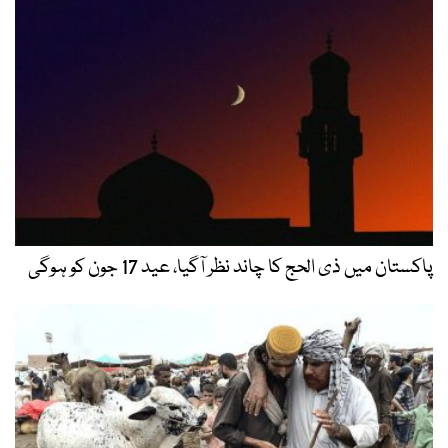
پاکستان میں ذی الحج کا چاند نظر آگیا، عید 17 جون کو ہوگی