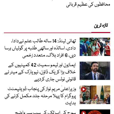
محافظوں کی عظیم قربانی
تازہ ترین
تھائی لینڈ: 14 سالہ طالب علم نےدادا،
دادی، اساتذہ اور ساتھی طلبہ پر گولیاں برسا
دیں، 6 افراد ہلاک، متعدد زخمی
ایمازون اور ٹیمو سمیت 42 کمپنیوں کے
خلاف بڑا کریک ڈاؤن، نیویارک کے میئر نے
قانونی نوٹس جاری کردیے
وزیراعلیٰ مریم نواز کی پنجاب ڈویلپمنٹ
پروگرام کا پہلا مرحلہ جلد مکمل کرنے کی
ہدایت
سورج کی اب تک کی سب سے واضح