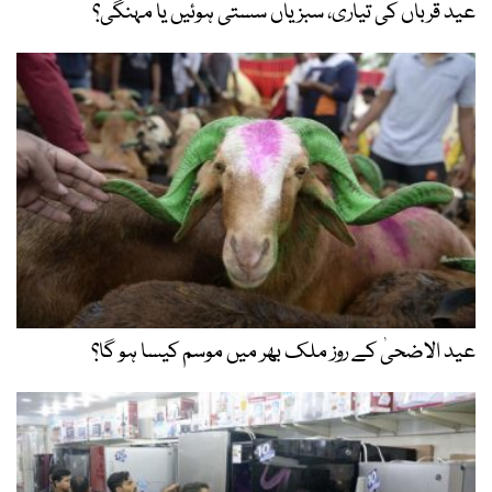
عید قرباں کی تیاری، سبزیاں سستی ہوئیں یا مہنگی؟
عید الاضحیٰ کے روز ملک بھر میں موسم کیسا ہو گا؟