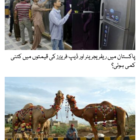
پاکستان میں ریفریجریٹر اور ڈیپ فریزرز کی قیمتوں میں کتنی
کمی ہوئی؟