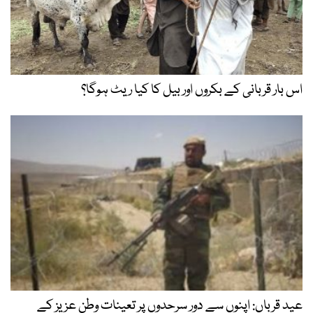
اس بار قربانی کے بکروں اور بیل کا کیا ریٹ ہوگا؟
عید قرباں: اپنوں سے دور سرحدوں پر تعینات وطن عزیز کے