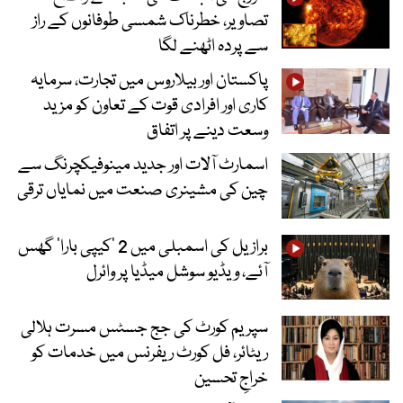
تصاویر، خطرناک شمسی طوفانوں کے راز
سے پردہ اٹھنے لگا
پاکستان اور بیلاروس میں تجارت، سرمایہ
کاری اور افرادی قوت کے تعاون کو مزید
وسعت دینے پر اتفاق
اسمارٹ آلات اور جدید مینوفیکچرنگ سے
چین کی مشینری صنعت میں نمایاں ترقی
برازیل کی اسمبلی میں 2 ’کیپی بارا‘ گھس
آئے، ویڈیو سوشل میڈیا پر وائرل
سپریم کورٹ کی جج جسٹس مسرت ہلالی
ریٹائر، فل کورٹ ریفرنس میں خدمات کو
خراجِ تحسین