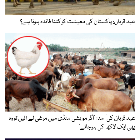
عید قرباں: پاکستان کی معیشت کو کتنا فائدہ ہوتا ہے؟
عید قربان کی آمد: ’اگر مویشی منڈی میں مرغی لے آئیں تو وہ
بھی ایک لاکھ کی ہوجائے‘