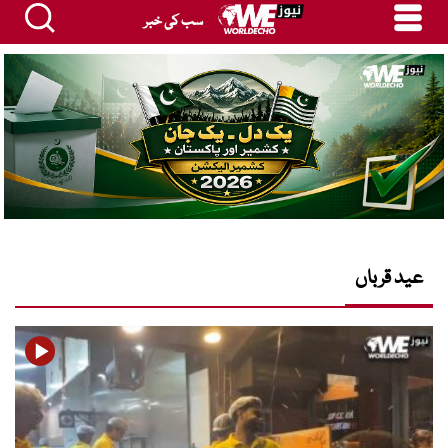
سب کی خبر
عید قرباں