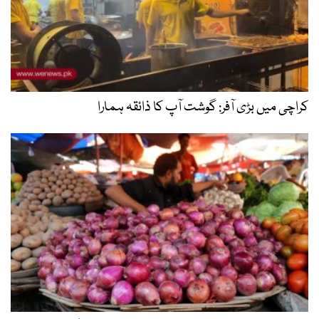
کراچی میں بڑی آفر: گوشت آپ کا ذائقہ ہمارا