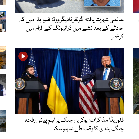
عالمی شہرت یافتہ گولفر ٹائیگر ووڈز فلوریڈا میں کار
حادثے کے بعد نشے میں ڈرائیونگ کے الزام میں
گرفتار
فلوریڈا مذاکرات: یوکرین جنگ پر اہم پیش رفت،
جنگ بندی کا وقت طے نہ ہو سکا