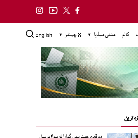
کالم
ملٹی میڈیا
X چینلز
English
زہ ترین
دو قدم چلنا بھی گوارا نہ ہوا! پارسل