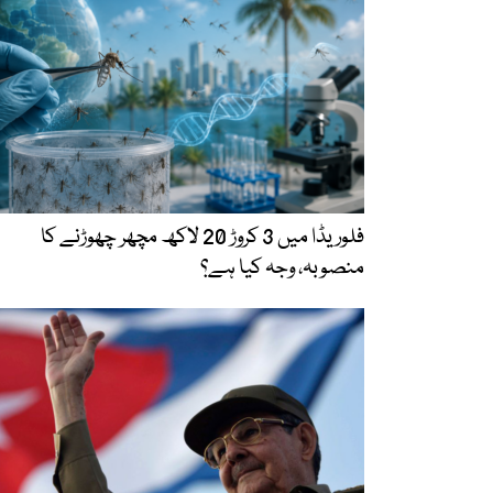
فلوریڈا میں 3 کروڑ 20 لاکھ مچھر چھوڑنے کا
منصوبہ، وجہ کیا ہے؟