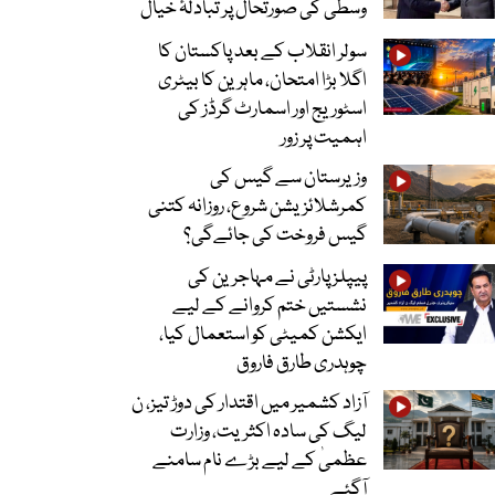
وسطیٰ کی صورتحال پر تبادلۂ خیال
سولر انقلاب کے بعد پاکستان کا
اگلا بڑا امتحان، ماہرین کا بیٹری
اسٹوریج اور اسمارٹ گرڈز کی
اہمیت پر زور
وزیرستان سے گیس کی
کمرشلائزیشن شروع، روزانہ کتنی
گیس فروخت کی جائےگی؟
پیپلز پارٹی نے مہاجرین کی
نشستیں ختم کروانے کے لیے
ایکشن کمیٹی کو استعمال کیا،
چوہدری طارق فاروق
آزاد کشمیر میں اقتدار کی دوڑ تیز، ن
لیگ کی سادہ اکثریت، وزارت
عظمیٰ کے لیے بڑے نام سامنے
آگئے