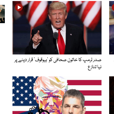
صدر ٹرمپ کا خاتون صحافی کو ’بیوقوف‘ قرار دینے پر
نیا تنازع