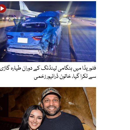
فلوریڈا میں ہنگامی لینڈنگ کے دوران طیارہ گاڑی
سے ٹکرا گیا، خاتون ڈرائیور زخمی