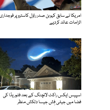
امریکا نے سابق کیوبن صدر راؤل کاسترو پر فوجداری
الزامات عائد کردیے
اسپیس ایکس راکٹ لانچنگ کے بعد فلوریڈا کی
فضا میں جیلی فِش جیسا دلکش منظر