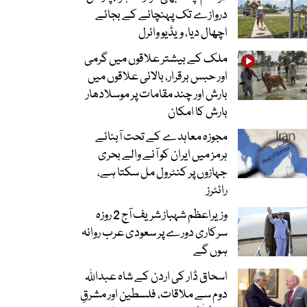
دروازے تک پہنچانے کے بجائے
اچھال دیا، ویڈیو وائرل
ملک کے بیشتر علاقوں میں گرمی
اور حبس برقرار، بالائی علاقوں میں
بارش اور چند مقامات پر موسلادھار
بارش کا امکان
مجوزہ معاہدے کے تحت آبنائے
ہرمز میں ایران کو آنے والے بحری
جہازوں پر کنٹرول مل سکتا ہے،
رائٹرز
وزیراعظم شہباز شریف آج 2 روزہ
سرکاری دورے پر سعودی عرب روانہ
ہوں گے
اسحاق ڈار کی اردن کے شاہ عبداللہ
دوم سے ملاقات، فلسطین اور مشرقِ