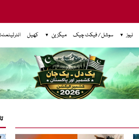
نیوز
سوشل / فیکٹ چیک
میگزین
کھیل
انٹرٹینمنٹ
تا