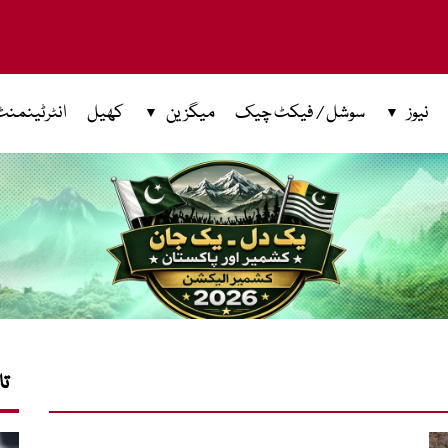
نیوز
سوشل / فیکٹ چیک
میگزین
کھیل
انٹرٹینمنٹ
تا