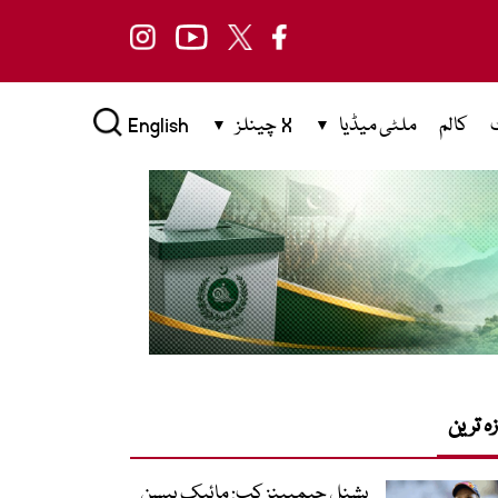
کالم
ملٹی میڈیا
X چینلز
English
زہ ترین
یشنل چیمپینز کپ: مائیک ہیسن