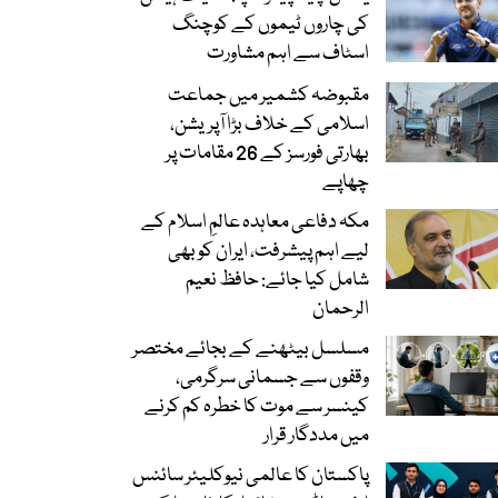
کی چاروں ٹیموں کے کوچنگ
اسٹاف سے اہم مشاورت
مقبوضہ کشمیر میں جماعت
اسلامی کے خلاف بڑا آپریشن،
بھارتی فورسز کے 26 مقامات پر
چھاپے
مکہ دفاعی معاہدہ عالمِ اسلام کے
لیے اہم پیشرفت، ایران کو بھی
شامل کیا جائے: حافظ نعیم
الرحمان
مسلسل بیٹھنے کے بجائے مختصر
وقفوں سے جسمانی سرگرمی،
کینسر سے موت کا خطرہ کم کرنے
میں مددگار قرار
پاکستان کا عالمی نیوکلیئر سائنس