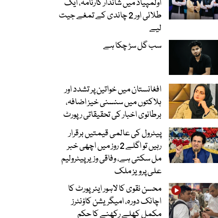
اولمپیاڈ میں شاندار کارنامہ، ایک
طلائی اور 2 چاندی کے تمغے جیت
لیے
سب گل سڑ چکا ہے
افغانستان میں خواتین پر تشدد اور
ہلاکتوں میں سنسنی خیز اضافہ،
برطانوی اخبار کی تحقیقاتی رپورٹ
پیٹرول کی عالمی قیمتیں برقرار
رہیں تو اگلے 2 روز میں اچھی خبر
مل سکتی ہے، وفاقی وزیر پیٹرولیم
علی پرویز ملک
محسن نقوی کا لاہور ایئرپورٹ کا
اچانک دورہ، امیگریشن کاؤنٹرز
مکمل کھلے رکھنے کا حکم