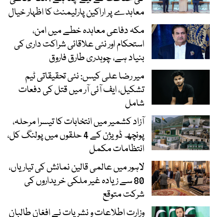
معاہدے پر اراکین پارلیمنٹ کا اظہار خیال
مکہ دفاعی معاہدہ خطے میں امن،
استحکام اور نئی علاقائی شراکت داری کی
بنیاد ہے، چوہدری طارق فاروق
میر رضا علی کیس: نئی تحقیقاتی ٹیم
تشکیل، ایف آئی آر میں قتل کی دفعات
شامل
آزاد کشمیر میں انتخابات کا تیسرا مرحلہ،
پونچھ ڈویژن کے 4 حلقوں میں پولنگ کل،
انتظامات مکمل
لاہور میں عالمی قالین نمائش کی تیاریاں،
80 سے زیادہ غیر ملکی خریداروں کی
شرکت متوقع
وزارت اطلاعات و نشریات نے افغان طالبان