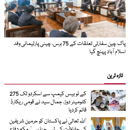
پاک چین سفارتی تعلقات کے 75 برس، چینی پارلیمانی وفد
اسلام آباد پہنچ گیا
تازہ ترین
کے ٹو بیس کیمپ سے اسکردو تک 275
کلومیٹر دوڑ، جمال سید نے قومی ریکارڈ
قائم کردیا
’اللہ تعالیٰ نے پاکستان کو حرمین شریفین
کی حفاظت کے لیے چنا ہے‘، مکہ دفاعی