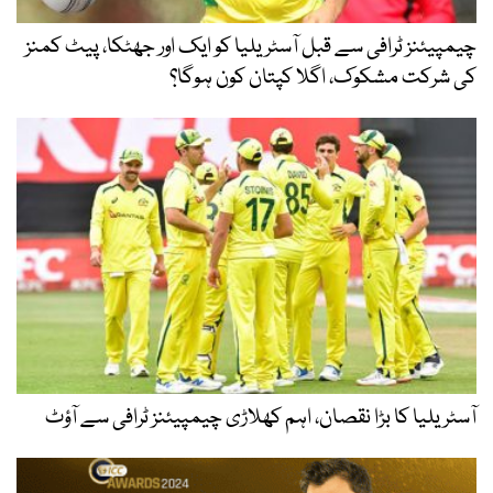
چیمپیئنز ٹرافی سے قبل آسٹریلیا کو ایک اور جھٹکا، پیٹ کمنز
کی شرکت مشکوک، اگلا کپتان کون ہوگا؟
آسٹریلیا کا بڑا نقصان، اہم کھلاڑی چیمپیئنز ٹرافی سے آؤٹ