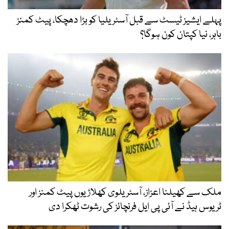
پہلے ایشیز ٹیسٹ سے قبل آسٹریلیا کو بڑا دھچکا، پیٹ کمنز
باہر، نیا کپتان کون ہوگا؟
ملک سے کھیلنا اعزاز، آسٹریلوی کھلاڑیوں پیٹ کمنز اور
ٹریوس ہیڈ نے آئی پی ایل فرنچائز کی رشوت ٹھکرا دی