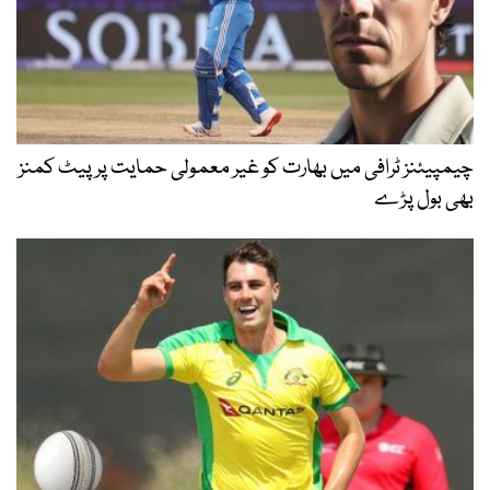
چیمپیئنز ٹرافی میں بھارت کو غیر معمولی حمایت پر پیٹ کمنز
بھی بول پڑے