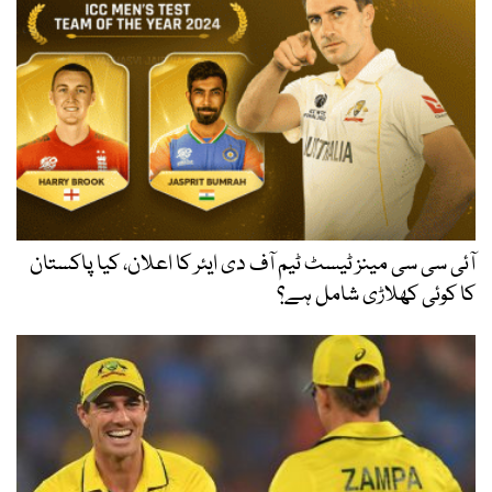
آئی سی سی مینز ٹیسٹ ٹیم آف دی ایئر کا اعلان، کیا پاکستان
کا کوئی کھلاڑی شامل ہے؟