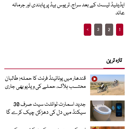
ایڈیلیڈ ٹیسٹ کے بعد سراج، ٹریوس ہیڈ پر پابندی اور جرمانہ
عائد
Posts
>
3
2
1
pagination
تازہ ترین
قندھار میں یونائیٹڈ فرنٹ کا حملہ: طالبان
محتسب ہلاک، حملے کی ویڈیو بھی جاری
جدید اسمارٹ ٹوائلٹ سیٹ صرف 30
سیکنڈ میں دل کی دھڑکن چیک کرے گا