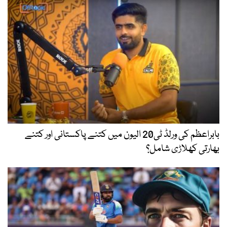
بابراعظم کی ورلڈ ٹی20 الیون میں کتنے پاکستانی اور کتنے
بھارتی کھلاڑی شامل؟