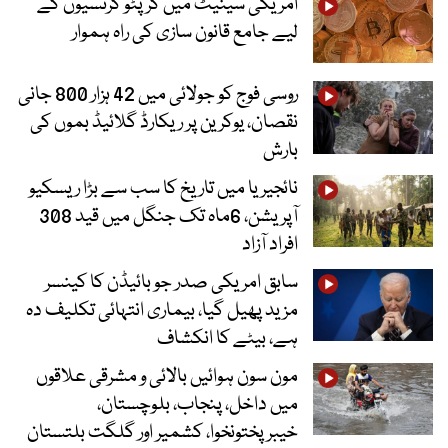
امریکی سینیٹ میں کرپٹو کرنسیوں کے
لیے جامع قانون سازی کی راہ ہموار
روسی فوج کو جولائی میں 42 ہزار 800 جانی
نقصان، یوکرین پر ریکارڈ گلائیڈ بموں کی
بارش
نائجیریا میں تاریخ کا سب سے بڑا ریسکیو
آپریشن، 6ماہ تک جنگل میں قید 308
افراد آزاد
سابق امریکی صدر جو بائیڈن کا کینسر
مزید پھیل گیا، بیماری انتہائی تکلیف دہ
ہے، بیٹے کا انکشاف
مون سون ہوائیں بالائی و مشرقی علاقوں
میں داخل، پنجاب، بلوچستان،
خیبرپختونخوا، کشمیر اور گلگت بلتستان