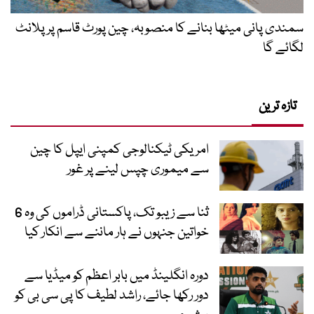
سمندی پانی میٹھا بنانے کا منصوبہ، چین پورٹ قاسم پر پلانٹ
لگائے گا
تازہ ترین
امریکی ٹیکنالوجی کمپنی ایپل کا چین
سے میموری چپس لینے پر غور
ثنا سے زیبو تک، پاکستانی ڈراموں کی وہ 6
خواتین جنہوں نے ہار ماننے سے انکار کیا
دورہ انگلینڈ میں بابر اعظم کو میڈیا سے
دور رکھا جائے، راشد لطیف کا پی سی بی کو