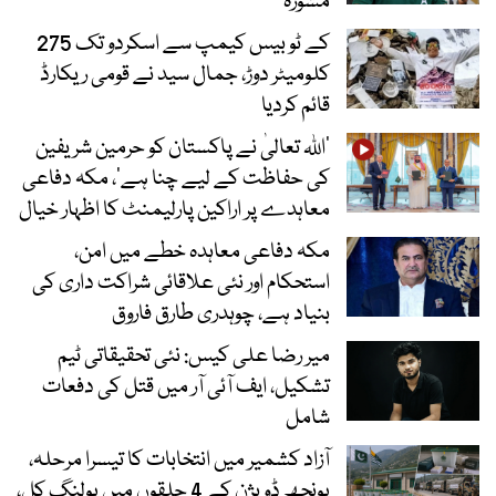
مشورہ
کے ٹو بیس کیمپ سے اسکردو تک 275
کلومیٹر دوڑ، جمال سید نے قومی ریکارڈ
قائم کردیا
’اللہ تعالیٰ نے پاکستان کو حرمین شریفین
کی حفاظت کے لیے چنا ہے‘، مکہ دفاعی
معاہدے پر اراکین پارلیمنٹ کا اظہار خیال
مکہ دفاعی معاہدہ خطے میں امن،
استحکام اور نئی علاقائی شراکت داری کی
بنیاد ہے، چوہدری طارق فاروق
میر رضا علی کیس: نئی تحقیقاتی ٹیم
تشکیل، ایف آئی آر میں قتل کی دفعات
شامل
آزاد کشمیر میں انتخابات کا تیسرا مرحلہ،
پونچھ ڈویژن کے 4 حلقوں میں پولنگ کل،