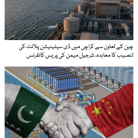
چین کے تعاون سے کراچی میں ڈی سیلینیشن پلانٹ کی
تنصیب کا معاہدہ، شرجیل میمن کی پریس کانفرنس