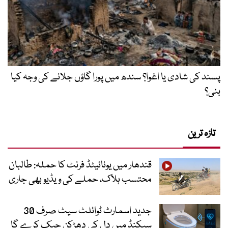
پسند کی شادی یا اغوا؟ سندھ میں پورا گاؤں جلانے کی وجہ کیا
بنی؟
تازہ ترین
قندھار میں یونائیٹڈ فرنٹ کا حملہ: طالبان
محتسب ہلاک، حملے کی ویڈیو بھی جاری
جدید اسمارٹ ٹوائلٹ سیٹ صرف 30
سیکنڈ میں دل کی دھڑکن چیک کرے گا