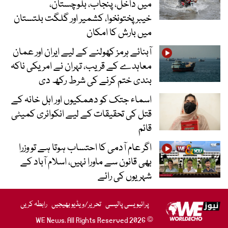
میں داخل، پنجاب، بلوچستان،
خیبرپختونخوا، کشمیر اور گلگت بلتستان
میں بارش کا امکان
آبنائے ہرمز کھولنے کے لیے ایران اور عمان
معاہدے کے قریب، تہران نے امریکی ناکہ
بندی ختم کرنے کی شرط رکھ دی
اسماء جتک کو دھمکیوں اور اہل خانہ کے
قتل کی تحقیقات کے لیے انکوائری کمیٹی
قائم
اگر عام آدمی کا احتساب ہوتا ہے تو وزرا
بھی قانون سے ماورا نہیں، اسلام آباد کے
شہریوں کی رائے
پرائیویسی پالیسی
تحریر/ویڈیو بھیجیں
رابطہ کریں
© 2026 WE News. All Rights Reserved