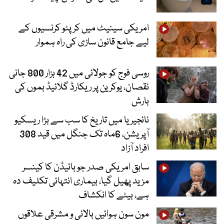
امریکی سینیٹ میں کرپٹو کرنسیوں کے
لیے جامع قانون سازی کی راہ ہموار
روسی فوج کو جولائی میں 42 ہزار 800 جانی
نقصان، یوکرین پر ریکارڈ گلائیڈ بموں کی
بارش
نائجیریا میں تاریخ کا سب سے بڑا ریسکیو
آپریشن، 6ماہ تک جنگل میں قید 308
افراد آزاد
سابق امریکی صدر جو بائیڈن کا کینسر
مزید پھیل گیا، بیماری انتہائی تکلیف دہ
ہے، بیٹے کا انکشاف
مون سون ہوائیں بالائی و مشرقی علاقوں