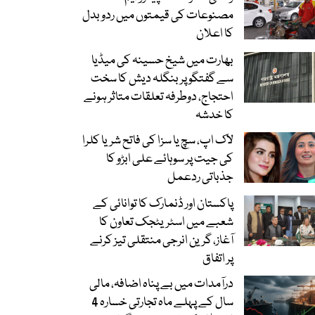
مصنوعات کی قیمتوں میں ردوبدل
کا اعلان
بھارت میں شیخ حسینہ کی میڈیا
سے گفتگو پر بنگلہ دیش کا سخت
احتجاج، دوطرفہ تعلقات متاثر ہونے
کا خدشہ
لاک اپ، سچ یا سزا کی فاتح شریا کلرا
کی جیت پر سوہائے علی ابڑو کا
جذباتی ردعمل
پاکستان اور ڈنمارک کا توانائی کے
شعبے میں اسٹریٹجک تعاون کا
آغاز، گرین انرجی منتقلی تیز کرنے
پر اتفاق
درآمدات میں بے پناہ اضافہ، مالی
سال کے پہلے ماہ تجارتی خسارہ 4