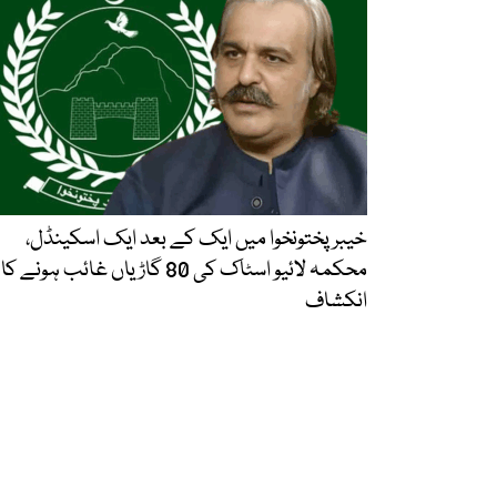
خیبرپختونخوا میں ایک کے بعد ایک اسکینڈل،
محکمہ لائیو اسٹاک کی 80 گاڑیاں غائب ہونے کا
انکشاف