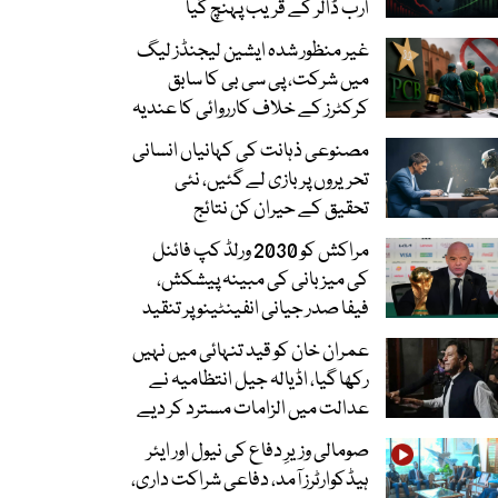
ارب ڈالر کے قریب پہنچ گیا
غیر منظور شدہ ایشین لیجنڈز لیگ
میں شرکت، پی سی بی کا سابق
کرکٹرز کے خلاف کارروائی کا عندیہ
مصنوعی ذہانت کی کہانیاں انسانی
تحریروں پر بازی لے گئیں، نئی
تحقیق کے حیران کن نتائج
مراکش کو 2030 ورلڈ کپ فائنل
کی میزبانی کی مبینہ پیشکش،
فیفا صدر جیانی انفینٹینو پر تنقید
عمران خان کو قید تنہائی میں نہیں
رکھا گیا، اڈیالہ جیل انتظامیہ نے
عدالت میں الزامات مسترد کر دیے
صومالی وزیرِ دفاع کی نیول اور ایئر
ہیڈکوارٹرز آمد، دفاعی شراکت داری،