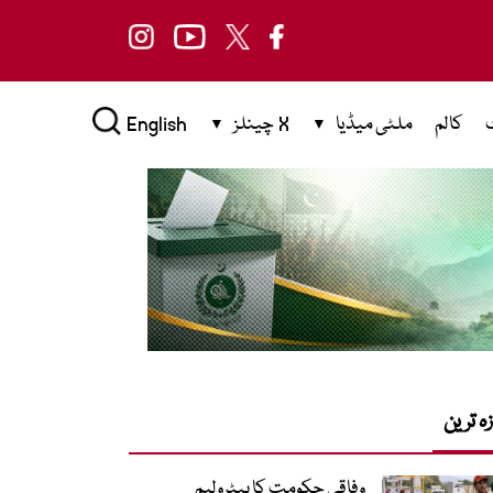
کالم
ملٹی میڈیا
X چینلز
English
زہ ترین
وفاقی حکومت کا پیٹرولیم