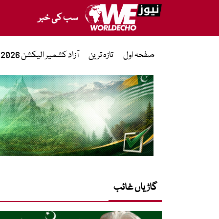
سب کی خبر
صفحہ اول
تازہ ترین
آزاد کشمیر الیکشن 2026
گاڑیاں غائب