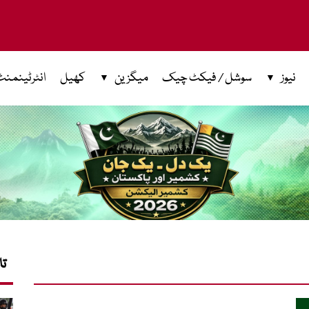
نیوز
سوشل / فیکٹ چیک
میگزین
کھیل
انٹرٹینمنٹ
تا