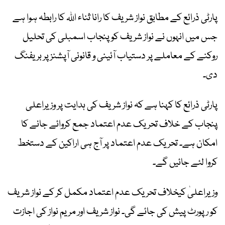
پارٹی ذرائع کے مطابق نواز شریف کا رانا ثناء اللہ کا رابطہ ہوا ہے
جس میں انہوں نے نواز شریف کو پنجاب اسمبلی کی تحلیل
روکنے کے معاملے پر دستیاب آئینی و قانونی آپشنز پر بریفنگ
دی۔
پارٹی ذرائع کا کہنا ہے کہ نواز شریف کی ہدایت پر وزیراعلی
ٰپنجاب کے خلاف تحریک عدم اعتماد جمع کروائے جانے کا
امکان ہے۔ تحریک عدم اعتماد پر آج ہی اراکین کے دستخط
کروا لئے جائیں گے۔
وزیراعلیٰ کیخلاف تحریک عدم اعتماد مکمل کر کے نواز شریف
کو رپورٹ پیش کی جائے گی۔ نواز شریف اور مریم نواز کی اجازت