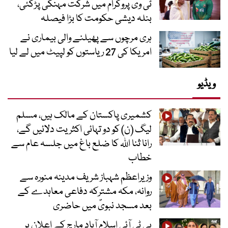
ٹی وی پروگرام میں شرکت مہنگی پڑگئی،
بنلہ دیشی حکومت کا بڑا فیصلہ
ہری مرچوں سے پھیلنے والی بیماری نے
امریکا کی 27 ریاستوں کو لپیٹ میں لے لیا
ویڈیو
کشمیری پاکستان کے مالک ہیں، مسلم
لیگ (ن) کو دو تہائی اکثریت دلائیں گے،
رانا ثنا اللہ کا ضلع باغ میں جلسہ عام سے
خطاب
وزیراعظم شہباز شریف مدینہ منورہ سے
روانہ، مکہ مشترکہ دفاعی معاہدے کے
بعد مسجد نبویؐ میں حاضری
پی ٹی آئی اسلام آباد مارچ کے اعلان پر