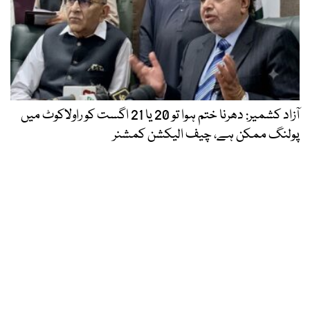
آزاد کشمیر: دھرنا ختم ہوا تو 20 یا 21 اگست کو راولاکوٹ میں
پولنگ ممکن ہے، چیف الیکشن کمشنر