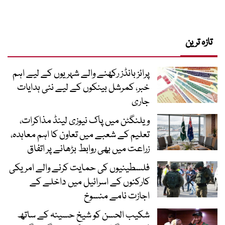
تازہ ترین
پرائز بانڈز رکھنے والے شہریوں کے لیے اہم
خبر، کمرشل بینکوں کے لیے نئی ہدایات
جاری
ویلنگٹن میں پاک نیوزی لینڈ مذاکرات،
تعلیم کے شعبے میں تعاون کا اہم معاہدہ،
زراعت میں بھی روابط بڑھانے پر اتفاق
فلسطینیوں کی حمایت کرنے والے امریکی
کارکنوں کے اسرائیل میں داخلے کے
اجازت نامے منسوخ
شکیب الحسن کو شیخ حسینہ کے ساتھ