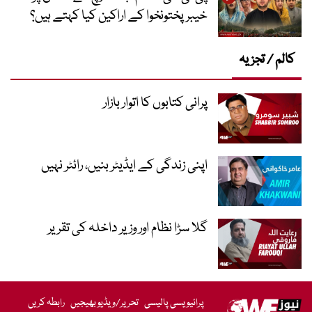
خیبر پختونخوا کے اراکین کیا کہتے ہیں؟
کالم / تجزیہ
پرانی کتابوں کا اتوار بازار
اپنی زندگی کے ایڈیٹر بنیں، رائٹر نہیں
گلا سڑا نظام اور وزیر داخلہ کی تقریر
پرائیویسی پالیسی
تحریر/ویڈیو بھیجیں
رابطہ کریں