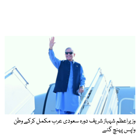
وزیراعظم شہباز شریف دورہ سعودی عرب مکمل کرکے وطن
واپس پہنچ گئے