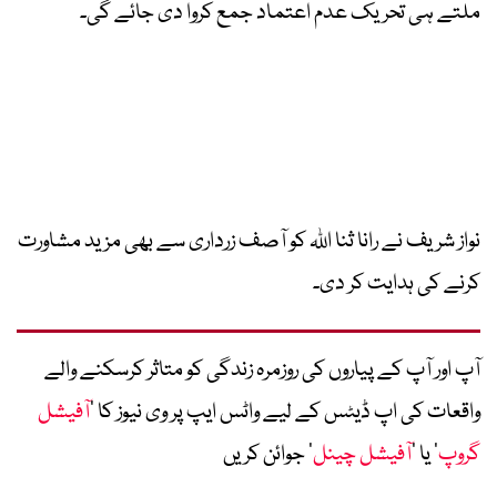
ملتے ہی تحریک عدم اعتماد جمع کروا دی جائے گی۔
نواز شریف نے رانا ثنا اللہ کو آصف زرداری سے بھی مزید مشاورت
کرنے کی ہدایت کر دی۔
آپ اور آپ کے پیاروں کی روزمرہ زندگی کو متاثر کرسکنے والے
واقعات کی اپ ڈیٹس کے لیے واٹس ایپ پر وی نیوز کا ’
آفیشل
گروپ
‘ یا ’
آفیشل چینل
‘ جوائن کریں