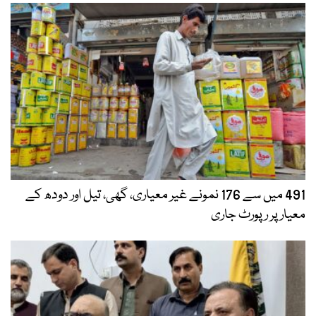
491 میں سے 176 نمونے غیر معیاری، گھی، تیل اور دودھ کے
معیار پر رپورٹ جاری