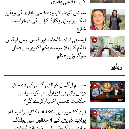
گے، عظمیٰ بخاری
سیشن کورٹ لاہور: عظمیٰ بخاری کی ویڈیو
لنک پر بیان ریکارڈ کرانے کی درخواست
خارج
ایف بی آر اصلاحات تیز، فیس لیس ٹیکس
نظام کا پہلا مرحلہ یکم اکتوبر سے فعال
ہوگا، وزیراعظم
ویڈیو
مسلم لیگ ن کو الٹی گنتی کی دھمکی
دینے والی پیپلز پارٹی اب کیا سیاسی
حکمت عملی اختیار کرے گی؟
آزاد کشمیر میں انتخابات کا تیسرا مرحلہ:
پونچھ ڈویژن کے 4 حلقوں میں پولنگ
جاری، سیکیورٹی کے سخت انتظامات