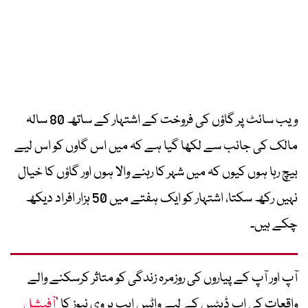
ویب سائٹ پر گاؤں کی فروخت کے اشتہار کے ساتھ 80 سالہ
مالک کی جانب سے لکھا گیا ہے کہ میں اس گاوں کو اس لیے
بیچ رہا ہوں کیوں کہ میں شہر کا رہنے والا ہوں اور گاؤں کا خیال
نہیں رکھ سکتا، اشتہار کو ایک ہفتے میں 50 ہزار افراد دیکھ
چکے ہیں۔
آپ اور آپ کے پیاروں کی روزمرہ زندگی کو متاثر کرسکنے والے
واقعات کی اپ ڈیٹس کے لیے واٹس ایپ پر وی نیوز کا ’
آفیشل