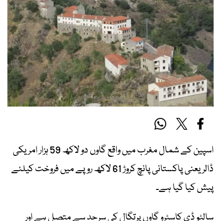
اسپین کے شمال مغرب میں واقع گاوں دو لاکھ 59 ہزار امریکی
ڈالر یعنی پاکستانی پانچ کروڑ 61 لاکھ روپے میں فروخت کیلئے
پیش کیا گیا ہے۔
سالٹو ڈی کاسٹرو گاوں پرتگال کی سرحد سے متصل ہے اور