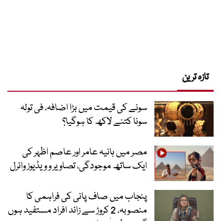
تازہ ترین
سونے کی قیمت میں بڑا اضافہ، فی تولہ
سونا کتنے لاکھ کا ہوگیا؟
مصر میں ہانیہ عامر اور عاصم اظہر کی
ایک ساتھ موجودگی، تصاویر و ویڈیوز وائرل
پنجاب میں صاف پانی کی فراہمی کا
منصوبہ، 2 کروڑ سے زائد افراد مستفید ہوں