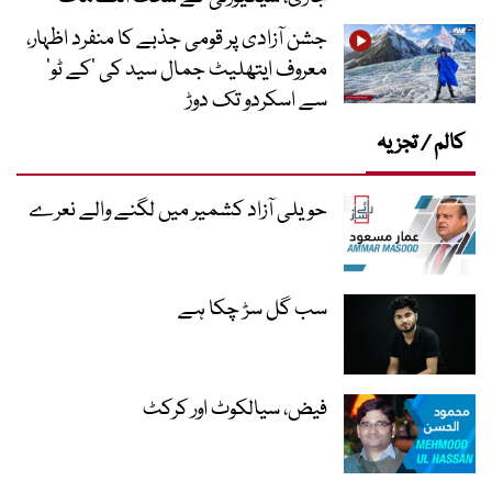
جشن آزادی پر قومی جذبے کا منفرد اظہار،
معروف ایتھلیٹ جمال سید کی ’کے ٹو‘
سے اسکردو تک دوڑ
کالم / تجزیہ
حویلی آزاد کشمیر میں لگنے والے نعرے
سب گل سڑ چکا ہے
فیض، سیالکوٹ اور کرکٹ