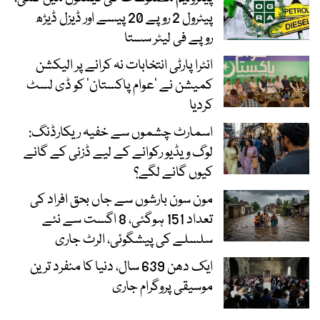
پیٹرول 2 روپے 20 پیسے اور ڈیزل ڈیڑھ
روپے فی لیٹر سستا
انٹرا پارٹی انتخابات نہ کرانے پر الیکشن
کمیشن نے ’عوام پاکستان‘ کو ڈی لسٹ
کردیا
اسمارٹ چشموں سے خفیہ ریکارڈنگ:
لوگ ویڈیو رکوانے کے لیے ڈزنی کے گانے
کیوں گانے لگے؟
مون سون بارشوں سے جاں بحق افراد کی
تعداد 151 ہوگئی، 8 اگست سے نئے
سلسلے کی پیشگوئی، الرٹ جاری
ایک دھن 639 سال، دنیا کا منفرد ترین
موسیقی پروگرام جاری