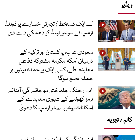
ویڈیو
’۔۔۔ ایک دستخط‘: تجارتی خسارے پر ڈونلڈ
ٹرمپ نے سوئٹزر لینڈ کو دھمکی دے دی
سعودی عرب، پاکستان اور ترکیہ کے
درمیان ’مکہ مکرمہ مشترکہ دفاعی
معاہدہ‘ طے، کسی ایک پر حملہ تینوں پر
حملہ تصور ہوگا
ایران جنگ جلد ختم ہو جائے گی، آبنائے
ہرمز کھولنے کے عبوری معاہدے کے
امکانات روشن، صدر ٹرمپ کا دعویٰ
کالم / تجزیہ
اپنی زندگی کے ایڈیٹر بنیں، رائٹر نہیں