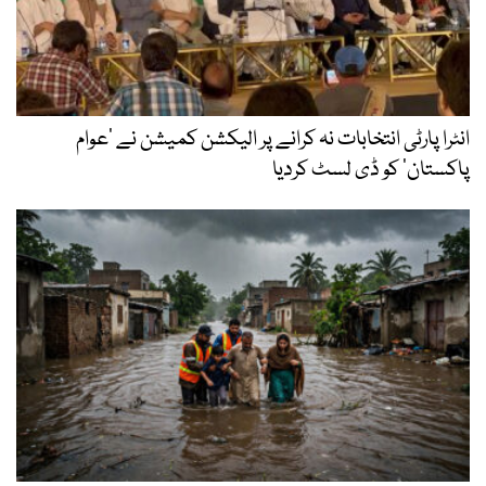
انٹرا پارٹی انتخابات نہ کرانے پر الیکشن کمیشن نے ’عوام
پاکستان‘ کو ڈی لسٹ کردیا