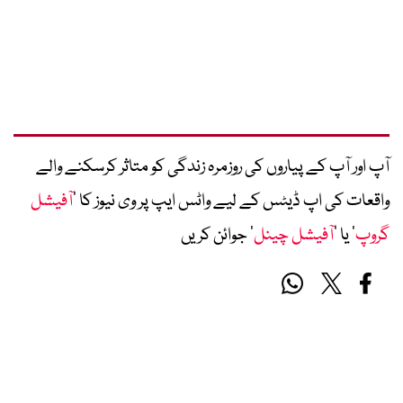
آپ اور آپ کے پیاروں کی روزمرہ زندگی کو متاثر کرسکنے والے
واقعات کی اپ ڈیٹس کے لیے واٹس ایپ پر وی نیوز کا ’
آفیشل
گروپ
‘ یا ’
آفیشل چینل
‘ جوائن کریں