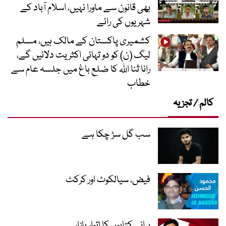
بھی قانون سے ماورا نہیں، اسلام آباد کے
شہریوں کی رائے
کشمیری پاکستان کے مالک ہیں، مسلم
لیگ (ن) کو دو تہائی اکثریت دلائیں گے،
رانا ثنا اللہ کا ضلع باغ میں جلسہ عام سے
خطاب
کالم / تجزیہ
سب گل سڑ چکا ہے
فیض، سیالکوٹ اور کرکٹ
پرانی کتابوں کا اتوار بازار