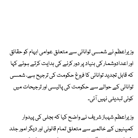
وزیراعظم نے شمسی توانائی سے متعلق عوامی ابہام کو حقائق
اور اعدادوشمار کی بنیاد پر دور کرنے کی ہدایت کرتے ہوئے کہا
کہ قابل تجدید توانائی کا فروغ حکومت کی ترجیح ہے، شمسی
توانائی کے حوالے سے حکومت کی پالیسی اور ترجیحات میں
کوئی تبدیلی نہیں آئی۔
وزیراعظم شہباز شریف نے واضح کیا کہ بجلی کی پیدوار
کمپنیوں کے خاتمے سے متعلق تمام قانونی اور دیگر امور جلد