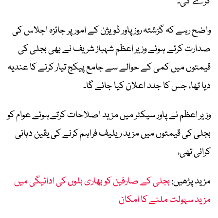
کرے گی۔‘
واضح رہے کہ گزشتہ روز پاور ڈویژن کے امور پر جائزہ اجلاس کی
صدارت کرتے ہوئے وزیر اعظم شہباز شریف نے بھی بجلی کی
قیمتوں میں کمی کے حوالے سے جامع پیکج تیار کرنے کا عندیہ
دیا تھا، جس کا جلد اعلان کیا جائے گا۔
وزیر اعظم نے پاور سیکٹر میں مزید اصلاحات کرتےہوئے عوام کو
بجلی کی قیمتوں میں مزید ریلیف فراہم کرنے کی یقین دہانی
کرائی تھی،
مزید پڑھیں:
بجلی کے صارفین کو بھاری بلوں کی ادائیگی میں
مزید سہولت ملنے کا امکان