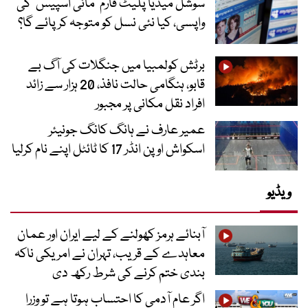
سوشل میڈیا پلیٹ فارم ‘مائی اسپیس’ کی
واپسی، کیا نئی نسل کو متوجہ کر پائے گا؟
برٹش کولمبیا میں جنگلات کی آگ بے
قابو، ہنگامی حالت نافذ، 20 ہزار سے زائد
افراد نقل مکانی پر مجبور
عمیر عارف نے ہانگ کانگ جونیئر
اسکواش اوپن انڈر 17 کا ٹائٹل اپنے نام کرلیا
ویڈیو
آبنائے ہرمز کھولنے کے لیے ایران اور عمان
معاہدے کے قریب، تہران نے امریکی ناکہ
بندی ختم کرنے کی شرط رکھ دی
اگر عام آدمی کا احتساب ہوتا ہے تو وزرا