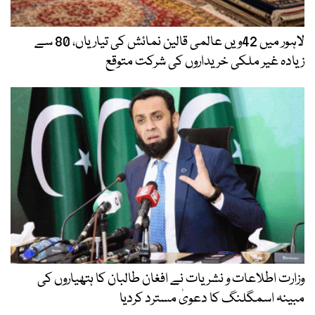
لاہور میں 42ویں عالمی قالین نمائش کی تیاریاں، 80 سے
زیادہ غیر ملکی خریداروں کی شرکت متوقع
وزارت اطلاعات و نشریات نے افغان طالبان کا ہتھیاروں کی
مبینہ اسمگلنگ کا دعویٰ مسترد کردیا