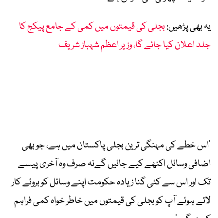
یہ بھی پڑھیں:
بجلی کی قیمتوں میں کمی کے جامع پیکج کا
جلد اعلان کیا جائے گا، وزیر اعظم شہباز شریف
’اس خطے کی مہنگی ترین بجلی پاکستان میں ہے، جو بھی
اضافی وسائل اکٹھے کیے جائیں گےنہ صرف وہ آخری پیسے
تک اور اس سے کئی گنا زیادہ حکومت اپنے وسائل کو بروئے کار
لاتے ہوئے آپ کو بجلی کی قیمتوں میں خاطر خواہ کمی فراہم