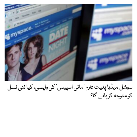
سوشل میڈیا پلیٹ فارم ‘مائی اسپیس’ کی واپسی، کیا نئی نسل
کو متوجہ کر پائے گا؟