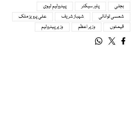
بجلی
پاور سیکٹر
پیٹرولیم لیوی
شمسی توانائی
شہباز شریف
علی پرویز ملک
قیمتوں
وزیر اعظم
وزیر پیٹرولیم