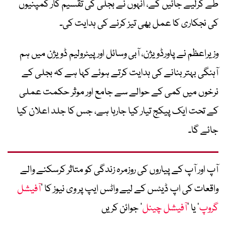
طے کرلیے جائیں گے، انہوں نے بجلی کی تقسیم کار کمپنیوں
کی نجکاری کا عمل بھی تیز کرنے کی ہدایت کی۔
وزیراعظم نے پاورڈویژن، آبی وسائل اور پیٹرولیم ڈویژن میں ہم
آہنگی بہتر بنانے کی ہدایت کرتے ہوئے کہا ہے کہ بجلی کے
نرخوں میں کمی کے حوالے سے جامع اور موثر حکمت عملی
کے تحت ایک پیکج تیار کیا جارہا ہے، جس کا جلد اعلان کیا
جائے گا۔
آپ اور آپ کے پیاروں کی روزمرہ زندگی کو متاثر کرسکنے والے
واقعات کی اپ ڈیٹس کے لیے واٹس ایپ پر وی نیوز کا ’
آفیشل
گروپ
‘ یا ’
آفیشل چینل
‘ جوائن کریں