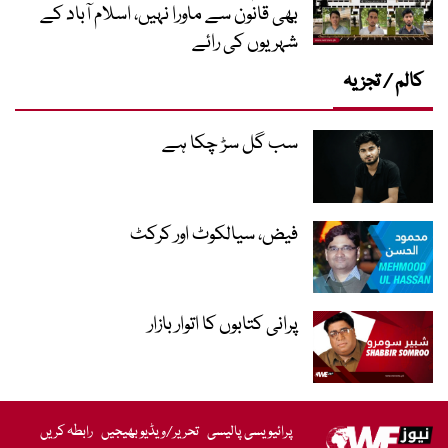
بھی قانون سے ماورا نہیں، اسلام آباد کے
شہریوں کی رائے
کالم / تجزیہ
سب گل سڑ چکا ہے
فیض، سیالکوٹ اور کرکٹ
پرانی کتابوں کا اتوار بازار
پرائیویسی پالیسی
تحریر/ویڈیو بھیجیں
رابطہ کریں