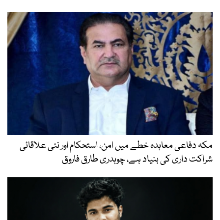
مکہ دفاعی معاہدہ خطے میں امن، استحکام اور نئی علاقائی
شراکت داری کی بنیاد ہے، چوہدری طارق فاروق