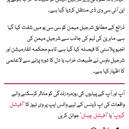
این آئی سی وی ڈی منتقل کردیا گیا ہے۔
ذرائع کے مطابق شرجیل میمن کو سی سی یو میں شفت کیا گیا
ہے، ماہرین کی ٹیم کی جانب سے شرجیل میمن کی
انجیوپلاسٹی کا فیصلہ کیا گیا ہے، تاہم محکمہ انفارمیشن اور
شرجیل ہاوس نے طبیعت خراب یا دل کا دورہ پڑنے سے لاعلمی
کا اظہار کیا ہے۔
آپ اور آپ کے پیاروں کی روزمرہ زندگی کو متاثر کرسکنے والے
واقعات کی اپ ڈیٹس کے لیے واٹس ایپ پر وی نیوز کا ’
آفیشل
گروپ
‘ یا ’
آفیشل چینل
‘ جوائن کریں