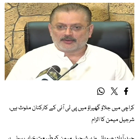
کراچی میں جلاؤ گھیراؤ میں پی ٹی آئی کے کارکنان ملوث ہیں،
شرجیل میمن کا الزام
حیدرآباد: صوبائی وزیر شرجیل میمن کو طبیعت خراب ہونے پر