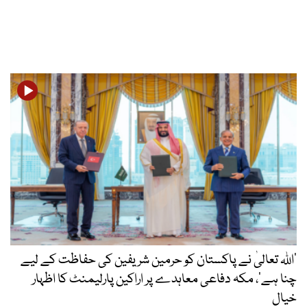
’اللہ تعالیٰ نے پاکستان کو حرمین شریفین کی حفاظت کے لیے
چنا ہے‘، مکہ دفاعی معاہدے پر اراکین پارلیمنٹ کا اظہار
خیال