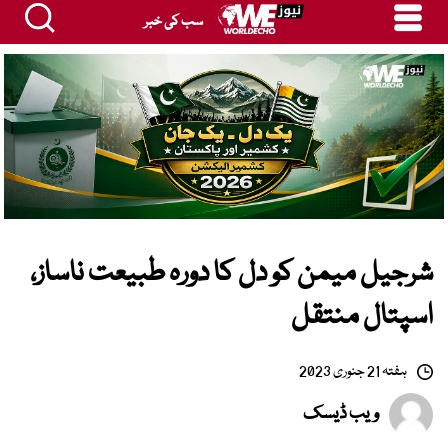
سب کی خبر
شرجیل میمن کو دل کا دورہ طبیعت ناساز،
اسپتال منتقل
ہفتہ 21 جنوری 2023
ویب ڈیسک