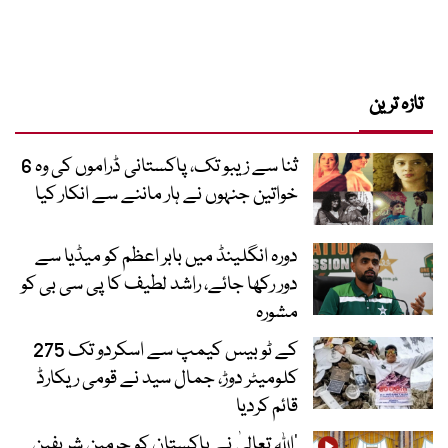
تازہ ترین
ثنا سے زیبو تک، پاکستانی ڈراموں کی وہ 6
خواتین جنہوں نے ہار ماننے سے انکار کیا
دورہ انگلینڈ میں بابر اعظم کو میڈیا سے
دور رکھا جائے، راشد لطیف کا پی سی بی کو
مشورہ
کے ٹو بیس کیمپ سے اسکردو تک 275
کلومیٹر دوڑ، جمال سید نے قومی ریکارڈ
قائم کردیا
’اللہ تعالیٰ نے پاکستان کو حرمین شریفین