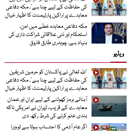
کی حفاظت کے لیے چنا ہے‘، مکہ دفاعی
معاہدے پر اراکین پارلیمنٹ کا اظہار خیال
مکہ دفاعی معاہدہ خطے میں امن،
استحکام اور نئی علاقائی شراکت داری کی
بنیاد ہے، چوہدری طارق فاروق
ویڈیو
’اللہ تعالیٰ نے پاکستان کو حرمین شریفین
کی حفاظت کے لیے چنا ہے‘، مکہ دفاعی
معاہدے پر اراکین پارلیمنٹ کا اظہار خیال
آبنائے ہرمز کھولنے کے لیے ایران اور عمان
معاہدے کے قریب، تہران نے امریکی ناکہ
بندی ختم کرنے کی شرط رکھ دی
اگر عام آدمی کا احتساب ہوتا ہے تو وزرا