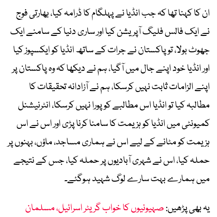
ان کا کہنا تھا کہ جب انڈیا نے پہلگام کا ڈرامہ کیا، بھارتی فوج
نے ایک فالس فلیگ آپریشن کیا اور ساری دنیا کے سامنے ایک
جھوٹ بولا، تو پاکستان نے جرات کے ساتھ انڈیا کو ایکسپوز کیا
اور انڈیا خود اپنے جال میں آگیا، ہم نے دیکھا کہ وہ پاکستان پر
اپنے الزامات ثابت نہیں کرسکا، ہم نے آزادانہ تحقیقات کا
مطالبہ کیا تو انڈیا اس مطالبے کو پورا نہیں کرسکا، انٹرنیشنل
کمیونٹی میں انڈیا کو ہزیمت کا سامنا کرنا پڑی اور اس نے اس
ہزیمت کو مٹانے کے لیے اس نے ہماری مساجد، ماؤں، بہنوں پر
حملہ کیا، اس نے شہری آبادیوں پر حملہ کیا، جس کے نتیجے
میں ہمارے بہت سارے لوگ شہید ہوگئے۔
یہ بھی پڑھیں:
صہیونیوں کا خواب گریٹر اسرائیل، مسلمان