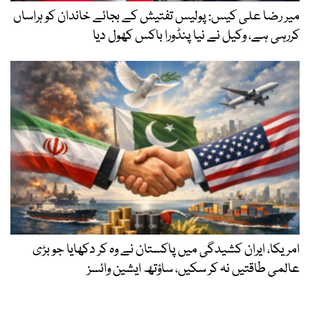
میر رضا علی کیس: پولیس تفتیش کے بجائے خاندان کو ہراساں
کررہی ہے، وکیل نے نیا پنڈورا باکس کھول دیا
امریکا، ایران کشیدگی میں پاکستان نے وہ کر دکھایا جو بڑی
عالمی طاقتیں نہ کر سکیں، ساؤتھ ایشین وائسز