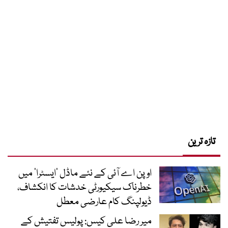
تازہ ترین
اوپن اے آئی کے نئے ماڈل ’ایسٹرا‘ میں
خطرناک سیکیورٹی خدشات کا انکشاف،
ڈیولپنگ کام عارضی معطل
میر رضا علی کیس: پولیس تفتیش کے