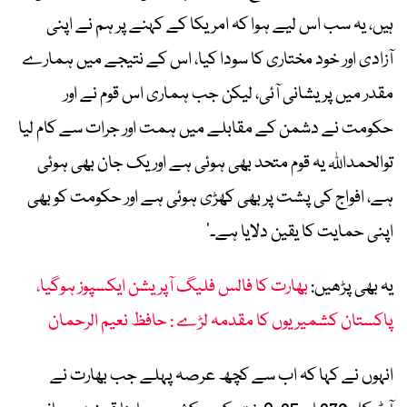
ہیں، یہ سب اس لیے ہوا کہ امریکا کے کہنے پر ہم نے اپنی
آزادی اور خود مختاری کا سودا کیا، اس کے نتیجے میں ہمارے
مقدر میں پریشانی آئی، لیکن جب ہماری اس قوم نے اور
حکومت نے دشمن کے مقابلے میں ہمت اور جرات سے کام لیا
توالحمداللہ یہ قوم متحد بھی ہوئی ہے اور یک جان بھی ہوئی
ہے، افواج کی پشت پر بھی کھڑی ہوئی ہے اور حکومت کو بھی
اپنی حمایت کا یقین دلایا ہے۔‘
یہ بھی پڑھیں:
بھارت کا فالس فلیگ آپریشن ایکسپوز ہوگیا،
پاکستان کشمیریوں کا مقدمہ لڑے : حافظ نعیم الرحمان
انہوں نے کہا کہ اب سے کچھ عرصہ پہلے جب بھارت نے