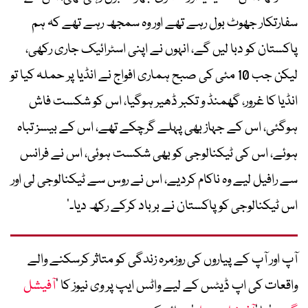
سفارتکار جھوٹ بول رہے تھے اور وہ سمجھ رہے تھے کہ ہم
پاکستان کو دبا لیں گے، انہوں نے اپنی اسٹرائیک جاری رکھی،
لیکن جب 10 مئی کی صبح ہماری افواج نے انڈیا پر حملہ کیا تو
انڈیا کا غرور، گھمنڈ و تکبر ڈھیر ہوگیا، اس کو شکست فاش
ہوگئی، اس کے جہاز بھی پہلے گرچکے تھے، اس کے بیسز تباہ
ہوئے، اس کی ٹیکنالوجی کو بھی شکست ہوئی، اس نے فرانس
سے رافیل لیے وہ ناکام کردیے، اس نے روس سے ٹیکنالوجی لی اور
اس ٹیکنالوجی کو پاکستان نے برباد کرکے رکھ دیا۔‘
آپ اور آپ کے پیاروں کی روزمرہ زندگی کو متاثر کرسکنے والے
واقعات کی اپ ڈیٹس کے لیے واٹس ایپ پر وی نیوز کا ’
آفیشل