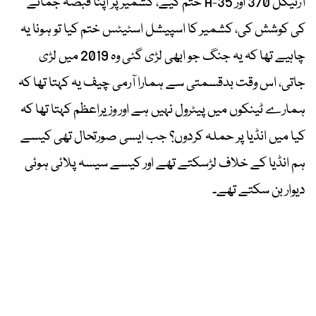
آرٹیکل 370 اور 35-A ختم کیے، کشمیر پر اپنا قبضہ جمانے
کی کوشش کی، کشمیر کا اسپیشل اسٹیٹس ختم کیا تو ہونا یہ
چاہیے تھا کہ یہ جنگ جو ابھی لڑی گئی وہ 2019 میں لڑی
جاتی، اس وقت بدقسمتی سے ہمارا آرمی چیف یہ کہتا تھا کہ
ہمارے ٹینکوں میں پیٹرول نہیں ہے اور وزیراعظم کہتا تھا کہ
کیا میں انڈیا پر حملہ کردوں؟ جب ایسی صورتحال تھی کیسے
ہم انڈیا کے خلاف لڑسکتے تھے اور کیسے سیسہ پلائی ہوئی
دیوار بن سکتے تھے۔