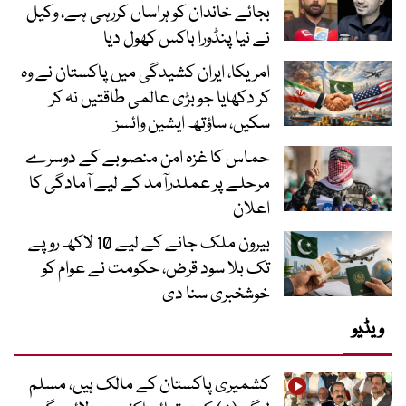
بجائے خاندان کو ہراساں کررہی ہے، وکیل
نے نیا پنڈورا باکس کھول دیا
امریکا، ایران کشیدگی میں پاکستان نے وہ
کر دکھایا جو بڑی عالمی طاقتیں نہ کر
سکیں، ساؤتھ ایشین وائسز
حماس کا غزہ امن منصوبے کے دوسرے
مرحلے پر عملدرآمد کے لیے آمادگی کا
اعلان
بیرون ملک جانے کے لیے 10 لاکھ روپے
تک بلا سود قرض، حکومت نے عوام کو
خوشخبری سنا دی
ویڈیو
کشمیری پاکستان کے مالک ہیں، مسلم