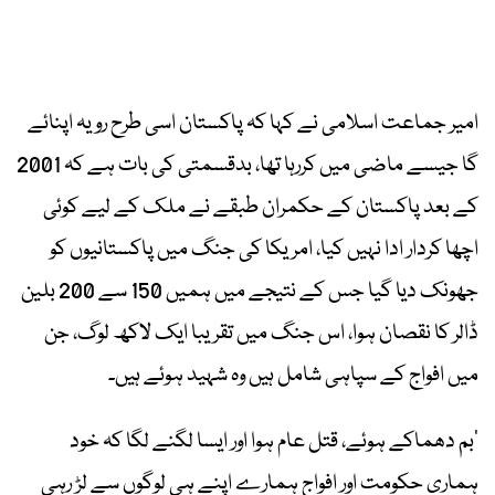
امیر جماعت اسلامی نے کہا کہ پاکستان اسی طرح رویہ اپنائے
گا جیسے ماضی میں کررہا تھا، بدقسمتی کی بات ہے کہ 2001
کے بعد پاکستان کے حکمران طبقے نے ملک کے لیے کوئی
اچھا کردار ادا نہیں کیا، امریکا کی جنگ میں پاکستانیوں کو
جھونک دیا گیا جس کے نتیجے میں ہمیں 150 سے 200 بلین
ڈالر کا نقصان ہوا، اس جنگ میں تقریبا ایک لاکھ لوگ، جن
میں افواج کے سپاہی شامل ہیں وہ شہید ہوئے ہیں۔
’بم دھماکے ہوئے، قتل عام ہوا اور ایسا لگنے لگا کہ خود
ہماری حکومت اور افواج ہمارے اپنے ہی لوگوں سے لڑ رہی