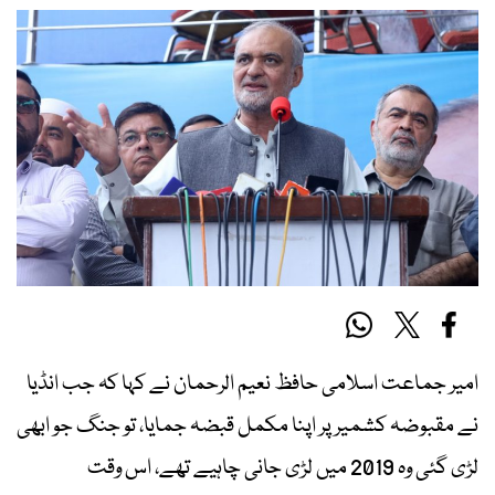
امیر جماعت اسلامی حافظ نعیم الرحمان نے کہا کہ جب انڈیا
نے مقبوضہ کشمیر پر اپنا مکمل قبضہ جمایا، تو جنگ جو ابھی
لڑی گئی وہ 2019 میں لڑی جانی چاہیے تھے، اس وقت