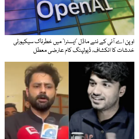
اوپن اے آئی کے نئے ماڈل ’ایسٹرا‘ میں خطرناک سیکیورٹی
خدشات کا انکشاف، ڈیولپنگ کام عارضی معطل