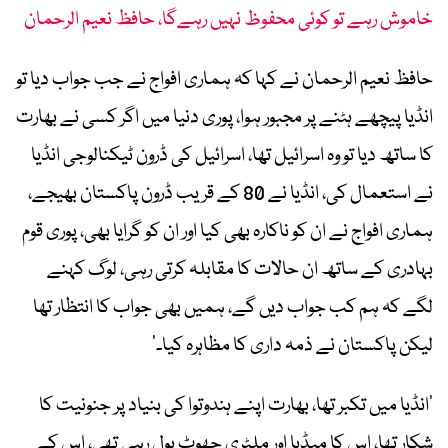
خاموش رہے تو کوئی محفوظ نہیں رہےگا، حافظ نعیم الرحمان
حافظ نعیم الرحمان نے کہا کہ ہماری افواج نے جب جواب دیا تو
انڈیا پیچھے ہٹنے پر مجبور ہوا، پوری دنیا میں اگر کسی نے بھارت
کا ساتھ دیا تو وہ اسرائیل تھا، اسرائیل کی ڈرون ٹیکنالوجی انڈیا
نے استعمال کی، انڈیا نے 80 کے قریب ڈرون پاکستان بھیجے،
ہماری افواج نے ان کو ناکارہ بھی کیا اور ان کو گرایا بھی، پوری قوم
بہادری کے ساتھ ان حالات کا مقابلہ کرتی رہی، لوگ کہنے
لگے کہ ہم کب جواب دیں گے، ہمیں بھی جواب کا انتظار تھا
لیکن پاکستان نے ذمہ داری کا مظاہرہ کیا۔‘
’انڈیا میں تکبر تھا، بھارت اپنے ہندوتوا کی بنیاد پر جنونیت کا
شکار تھا، اس کا میڈیا اور ملٹری جھوٹ بول رہی تھی، اس کے