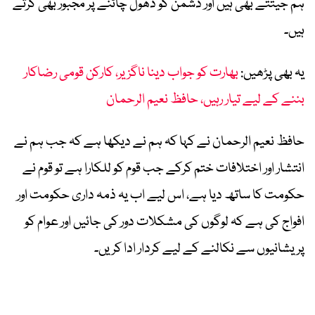
ہم جیتتے بھی ہیں اور دشمن کو دھول چاٹنے پر مجبور بھی کرتے
ہیں۔
یہ بھی پڑھیں:
بھارت کو جواب دینا ناگزیر، کارکن قومی رضاکار
بننے کے لیے تیار رہیں، حافظ نعیم الرحمان
حافظ نعیم الرحمان نے کہا کہ ہم نے دیکھا ہے کہ جب ہم نے
انتشار اور اختلافات ختم کرکے جب قوم کو للکارا ہے تو قوم نے
حکومت کا ساتھ دیا ہے، اس لیے اب یہ ذمہ داری حکومت اور
افواج کی ہے کہ لوگوں کی مشکلات دور کی جائیں اور عوام کو
پریشانیوں سے نکالنے کے لیے کردار ادا کریں۔