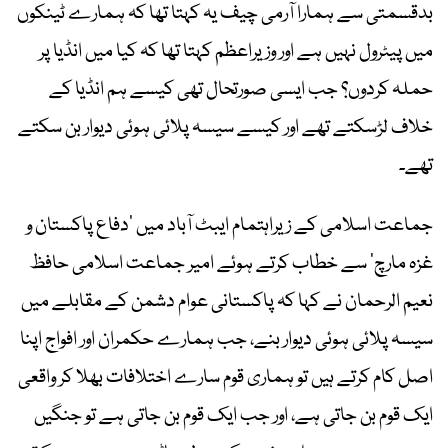
بدقسمتی سے ہمارا آرمی چیف یہ کہتا تھا کہ ہمارے ٹینکوں
میں پیٹرول نہیں ہے اور وزیراعظم کہتا تھا کہ کیا میں انڈیا پر
حملہ کردوں؟ جب ایسی صورتحال تھی کیسے ہم انڈیا کے
خلاف لڑسکتے تھے اور کیسے سیسہ پلائی ہوئی دیوار بن سکتے
تھے۔
جماعت اسلامی کے زیراہتمام ایبٹ آباد میں ’دفاع پاکستان و
غزہ مارچ‘ سے خطاب کرتے ہوئے امیر جماعت اسلامی حافظ
نعیم الرحمان نے کہا کہ پاکستانی عوام دشمن کے مقابلے میں
سیسہ پلائی ہوئی دیوار بنے، جب ہمارے حکمران اور افواج اپنا
اصل کام کرتے ہیں تو ہماری قوم سارے اختلافات بھلا کر واقعی
ایک قوم بن جاتی ہے، اور جب ایک قوم بن جاتی ہے تو جنگیں