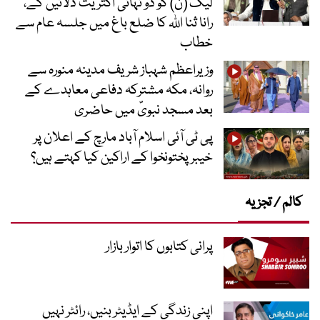
لیگ (ن) کو دو تہائی اکثریت دلائیں گے،
رانا ثنا اللہ کا ضلع باغ میں جلسہ عام سے
خطاب
وزیراعظم شہباز شریف مدینہ منورہ سے
روانہ، مکہ مشترکہ دفاعی معاہدے کے
بعد مسجد نبویؐ میں حاضری
پی ٹی آئی اسلام آباد مارچ کے اعلان پر
خیبر پختونخوا کے اراکین کیا کہتے ہیں؟
کالم / تجزیہ
پرانی کتابوں کا اتوار بازار
اپنی زندگی کے ایڈیٹر بنیں، رائٹر نہیں