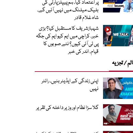
پر اعتماد کیا، ہم پیپلز پارٹی کی
بلیک میلنگ میں نہیں آئیں گے،
شاہ غلام قادر
شہبازشریف کا مستقبل کیا؟ بڑی
خبر، کراچی میں ایم کیو ایم کی جگہ
پی ٹی آئی کیوں؟ نئے صوبوں کا
قیام، اندر کی خبر
لم / تجزیہ
اپنی زندگی کے ایڈیٹر بنیں، رائٹر
نہیں
گلا سڑا نظام اور وزیر داخلہ کی تقریر