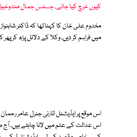
کیوں خرچ کیا جائے، جسٹس جمال مندوخیل
مخدوم علی خان کا کہنا تھا کہ ڈاکٹر شاہنواز 
میں فراہم کر دیں، وکلا کے دلائل پڑھ کر پھ
اس عدالت کے علم میں لانا چاہتے ہیں، آج