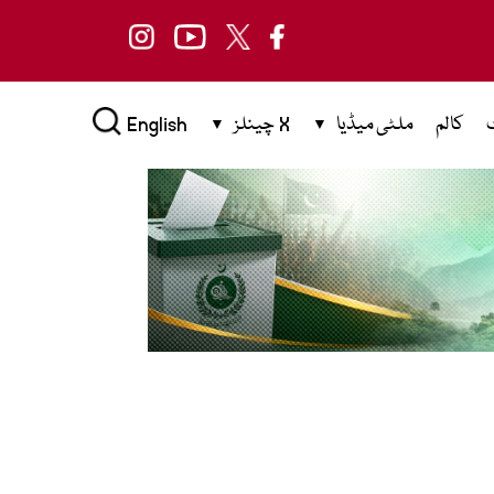
کالم
ملٹی میڈیا
X چینلز
English