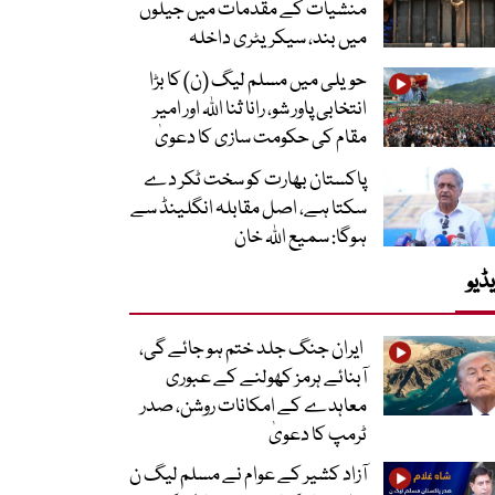
منشیات کے مقدمات میں جیلوں
میں بند، سیکریٹری داخلہ
حویلی میں مسلم لیگ (ن) کا بڑا
انتخابی پاور شو، رانا ثنا اللہ اور امیر
مقام کی حکومت سازی کا دعویٰ
پاکستان بھارت کو سخت ٹکر دے
سکتا ہے، اصل مقابلہ انگلینڈ سے
ہوگا: سمیع اللہ خان
ڈیو
ایران جنگ جلد ختم ہو جائے گی،
آبنائے ہرمز کھولنے کے عبوری
معاہدے کے امکانات روشن، صدر
ٹرمپ کا دعویٰ
آزاد کشیر کے عوام نے مسلم لیگ ن