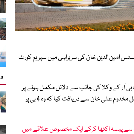
امین الدین خان کی سربراہی میں سپریم کورٹ
وی
یننس کے سیکشن 4 بی پر ایف بی آر کے وکلا کی جانب سے دلائل مکمل ہونے پر
جسٹس امین الدین خان نے کمپنیوں کے وکیل مخدوم علی خان سے دریافت کیا کہ وہ 4 بی پر
سے پیسہ اکٹھا کرکے ایک مخصوص علاقے میں