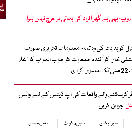
د کیا جاسکتا ہے۔
یہ بھی بے گھر افراد کی بحالی پر خرچ نہیں ہوا،
نرل کو ہدایت کی وہ تمام معلومات تحریری صورت
ی خان کو آئندہ جمعرات کو جواب الجواب کا آغاز
ی۔
متاثر کرسکنے والے واقعات کی اپ ڈیٹس کے لیے واٹس
نل
‘ جوائن کریں
سپر ٹیکس
سپریم کورٹ
عامر رحمان