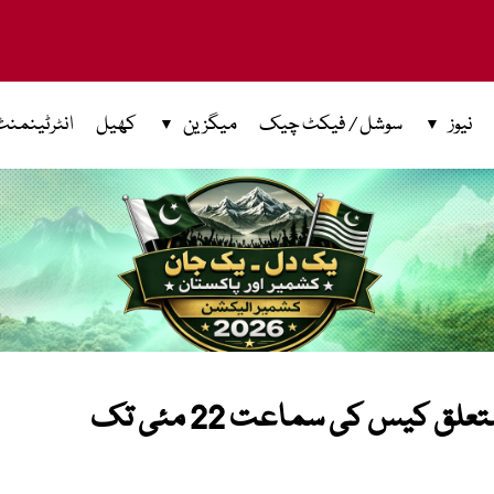
نیوز
سوشل / فیکٹ چیک
میگزین
کھیل
انٹرٹینمنٹ
سپریم کورٹ میں سپر ٹیکس سے متعلق کیس کی سماعت 22 مئی تک