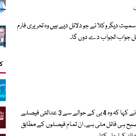
سمیت دیگر وکلا نے جو دلائل دیے ہیں وہ تحریری فارم
ر کل جواب الجواب دے دوں گا۔
کا
اس موقع پر ایڈیشنل اٹارنی جنرل عامر رحمان نے کہا کہ وہ 4 بی کے حوالے سے 3 عدالتی فیصلے
 صبح ہی فائل ملی ہے، ان تمام فیصلوں کے مطابق