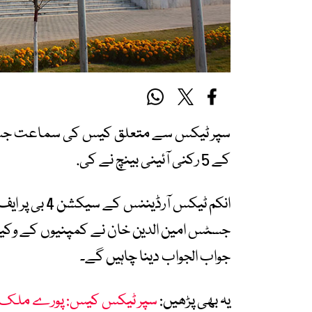
سپر ٹیکس سے متعلق کیس کی سماعت جسٹس 
کے 5 رکنی آئینی بینچ نے کی.
انکم ٹیکس آرڈ
جواب الجواب دینا چاہیں گے۔
یہ بھی پڑھیں:
سپر ٹیکس کیس: پورے ملک 