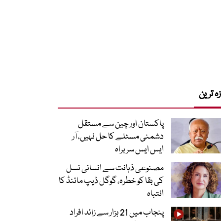
زہ ترین
پاکستان اور چین سے مستقل
دشمنی مسئلے کا حل نہیں، آر
ایس ایس سربراہ
مصنوعی ذہانت سے انسانی نسل
کی بقا کو خطرہ، گوگل ڈیپ مائنڈ کا
انتباہ
پنجاب میں 21 ہزار سے زائد افراد