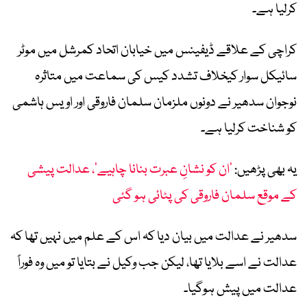
کرلیا ہے۔
کراچی کے علاقے ڈیفینس میں خیابان اتحاد کمرشل میں موٹر
سائیکل سوار کیخلاف تشدد کیس کی سماعت میں متاثرہ
نوجوان سدھیر نے دونوں ملزمان سلمان فاروقی اور اویس ہاشمی
کو شناخت کرلیا ہے۔
یہ بھی پڑھیں:
’ان کو نشانِ عبرت بنانا چاہیے‘، عدالت پیشی
کے موقع سلمان فاروقی کی پٹائی ہو گئی
سدھیر نے عدالت میں بیان دیا کہ اس کے علم میں نہیں تھا کہ
عدالت نے اسے بلایا تھا، لیکن جب وکیل نے بتایا تو میں وہ فوراً
عدالت میں پیش ہوگیا۔