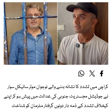
کراچی میں تشدد کا نشانہ بننے والے نوجوان موٹر سائیکل سوار
نے جوڈیشل مجسٹریٹ جنوبی کی عدالت میں پیش ہو کر اپنے
کیخلاف تشدد کے ذمہ دار دونوں گرفتار ملزمان کو شناخت