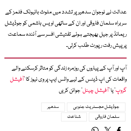
عدالت نے نوجوان سدھیر پر تشدد میں ملوث بائیونک فلمز کے
سربراہ سلمان فاروقی اور ان کے ساتھی اویس ہاشمی کو جوڈیشل
ریمانڈ پر جیل بھیجتے ہوئے تفتیشی افسر سے آئندہ سماعت
پر پیش رفت رپورٹ طلب کرلی۔
آپ اور آپ کے پیاروں کی روزمرہ زندگی کو متاثر کرسکنے والے
واقعات کی اپ ڈیٹس کے لیے واٹس ایپ پر وی نیوز کا ’
آفیشل
گروپ
‘ یا ’
آفیشل چینل
‘ جوائن کریں
جوڈیشل مجسٹریٹ جنوبی
سدھیر
سلمان فاروقی
شناخت