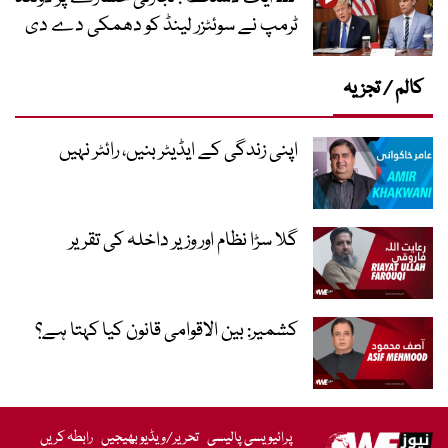
ٹرمپ نے سوئٹزر لینڈ کو دھمکی دے دی
کالم / تجزیہ
اپنی زندگی کے ایڈیٹر بنیں، رائٹر نہیں
گلا سڑا نظام اور وزیر داخلہ کی تقریر
کشمیر: بین الاقوامی قانون کیا کہتا ہے؟
پرائیویسی پالیسی
تحریر/ویڈیو بھیجیں
رابطہ کریں