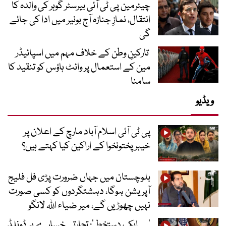
چیئرمین پی ٹی آئی بیرسٹر گوہر کی والدہ کا
انتقال، نمازِ جنازہ آج بونیر میں ادا کی جائے
گی
تارکینِ وطن کے خلاف مہم میں اسپائیڈر
مین کے استعمال پر وائٹ ہاؤس کو تنقید کا
سامنا
ویڈیو
پی ٹی آئی اسلام آباد مارچ کے اعلان پر
خیبر پختونخوا کے اراکین کیا کہتے ہیں؟
بلوچستان میں جہاں ضرورت پڑی فل فلیج
آپریشن ہوگا، دہشتگردوں کو کسی صورت
نہیں چھوڑیں گے، میر ضیاء اللہ لانگو
’۔۔۔ ایک دستخط‘: تجارتی خسارے پر ڈونلڈ