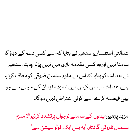
عدالتی استفسار پر سدھیر نے بتایا کہ اسے کسی قسم کے دباؤ کا
سامنا نہیں اور وہ کسی مقدمہ بازی میں نہیں پڑنا چاہتا، سدھیر
نے عدالت کو بتایا کہ اس نے ملزم سلمان فاروقی کو معاف کردیا
ہے، عدالت اب اس کیس میں نامزد ملزمان کے حوالے سے جو
بھی فیصلہ کرے اسے کوئی اعتراض نہیں ہوگا۔
مزید پڑھیں:
بہنوں کے سامنے نوجوان پرتشدد کرنیوالا ملزم
سلمان فاروقی گرفتار، ’یہ بس ایک فوٹو سیشن ہے‘