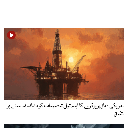
امریکی دباؤ پر یوکرین کا اہم تیل تنصیبات کو نشانہ نہ بنانے پر
اتفاق