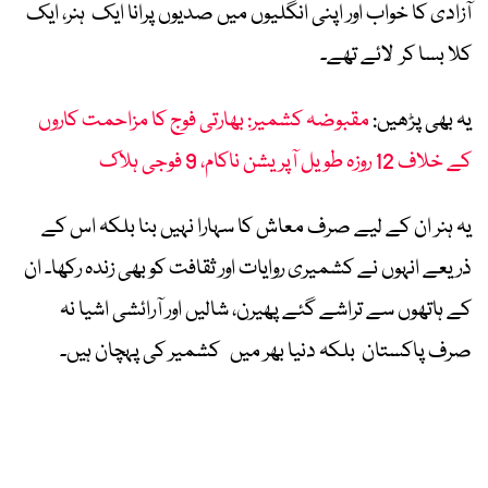
آزادی کا خواب اور اپنی انگلیوں میں صدیوں پرانا ایک ہنر، ایک
کلا بسا کر لائے تھے۔
یہ بھی پڑھیں:
مقبوضہ کشمیر: بھارتی فوج کا مزاحمت کاروں
کے خلاف 12 روزہ طویل آپریشن ناکام، 9 فوجی ہلاک
یہ ہنر ان کے لیے صرف معاش کا سہارا نہیں بنا بلکہ اس کے
ذریعے انہوں نے کشمیری روایات اور ثقافت کو بھی زندہ رکھا۔ ان
کے ہاتھوں سے تراشے گئے پھیرن، شالیں اور آرائشی اشیا نہ
صرف پاکستان بلکہ دنیا بھر میں کشمیر کی پہچان ہیں۔