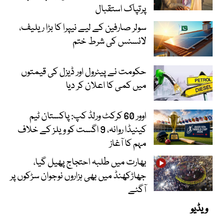
پرتپاک استقبال
سولر صارفین کے لیے نیپرا کا بڑا ریلیف،
لائسنس کی شرط ختم
حکومت نے پیٹرول اور ڈیزل کی قیمتوں
میں کمی کا اعلان کر دیا
اوور 60 کرکٹ ورلڈ کپ: پاکستان ٹیم
کینیڈا روانہ، 9 اگست کو ویلز کے خلاف
مہم کا آغاز
بھارت میں طلبہ احتجاج پھیل گیا،
جھاڑکھنڈ میں بھی ہزاروں نوجوان سڑکوں پر
آگئے
ویڈیو