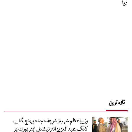
دیا
تازہ ترین
وزیراعظم شہباز شریف جدہ پہنچ گئے،
کنگ عبدالعزیز انٹرنیشنل ایئر پورٹ پر