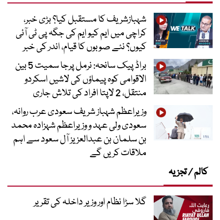
شہبازشریف کا مستقبل کیا؟ بڑی خبر،
کراچی میں ایم کیو ایم کی جگہ پی ٹی آئی
کیوں؟ نئے صوبوں کا قیام، اندر کی خبر
براڈ پیک سانحہ: نرمل پرجا سمیت 5 بین
الاقوامی کوہ پیماؤں کی لاشیں اسکردو
منتقل، 2 لاپتا افراد کی تلاش جاری
وزیراعظم شہباز شریف سعودی عرب روانہ،
سعودی ولی عہد و وزیراعظم شہزادہ محمد
بن سلمان بن عبدالعزیز آل سعود سے اہم
ملاقات کریں گے
کالم / تجزیہ
گلا سڑا نظام اور وزیر داخلہ کی تقریر