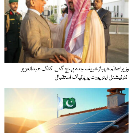
وزیراعظم شہباز شریف جدہ پہنچ گئے، کنگ عبدالعزیز
انٹرنیشنل ایئر پورٹ پر پرتپاک استقبال