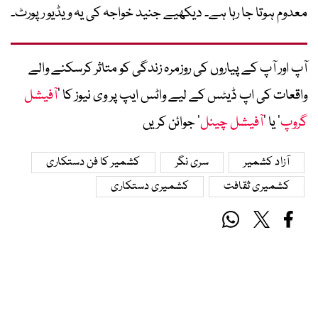
معدوم ہوتا جا رہا ہے۔ دیکھیے جنید خواجہ کی یہ ویڈیو رپورٹ۔
آپ اور آپ کے پیاروں کی روزمرہ زندگی کو متاثر کرسکنے والے
واقعات کی اپ ڈیٹس کے لیے واٹس ایپ پر وی نیوز کا ’
آفیشل
گروپ
‘ یا ’
آفیشل چینل
‘ جوائن کریں
آزاد کشمیر
سری نگر
کشمیر کا فن دستکاری
کشمیری ثقافت
کشمیری دستکاری