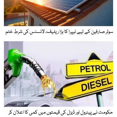
سولر صارفین کے لیے نیپرا کا بڑا ریلیف، لائسنس کی شرط ختم
حکومت نے پیٹرول اور ڈیزل کی قیمتوں میں کمی کا اعلان کر