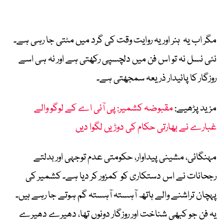
مگر اب یہ ہنر اور یہ روایت وقت کی گرد میں مٹتی جا رہی ہے۔
نئی نسل نہ تو اس فن میں دلچسپی رکھتی ہے اور نہ ہی اسے
روزگار کا پائیدار ذریعہ سمجھتی ہے۔
مزید پڑھیے:
مقبوضہ کشمیر: پی آئی اے کے لوگو والے
غبارے نے بھارتی حکام کی دوڑیں لگوا دیں
مہنگائی، مشینی پیداوار، حکومتی عدم توجہی اور بدلتے
رجحانات نے اس دستکاری کو کمزور کر دیا ہے۔ کشمیر کی
پہچان تراشنے والے ہاتھ آہستہ آہستہ گم ہوتے جا رہے ہیں۔
یہ فن جو کبھی شناخت اور روزگار دونوں تھا، دھیرے دھیرے