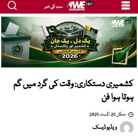
سب کی خبر
کشمیری دستکاری: وقت کی گرد میں گم
ہوتا ہوا فن
منگل 26 اگست 2025
ویڈیو ڈیسک