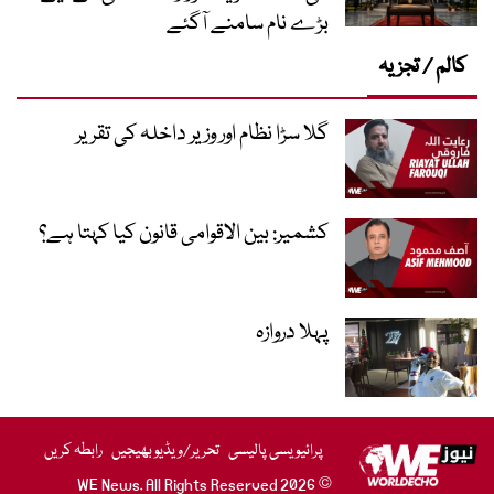
بڑے نام سامنے آگئے
کالم / تجزیہ
گلا سڑا نظام اور وزیر داخلہ کی تقریر
کشمیر: بین الاقوامی قانون کیا کہتا ہے؟
پہلا دروازہ
پرائیویسی پالیسی
تحریر/ویڈیو بھیجیں
رابطہ کریں
© 2026 WE News. All Rights Reserved