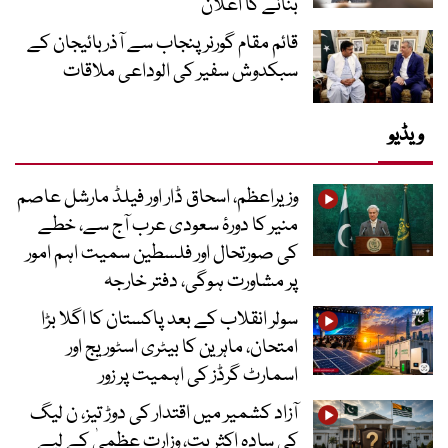
بنانے کا اعلان
قائم مقام گورنر پنجاب سے آذربائیجان کے
سبکدوش سفیر کی الوداعی ملاقات
ویڈیو
وزیراعظم، اسحاق ڈار اور فیلڈ مارشل عاصم
منیر کا دورۂ سعودی عرب آج سے، خطے
کی صورتحال اور فلسطین سمیت اہم امور
پر مشاورت ہوگی، دفتر خارجہ
سولر انقلاب کے بعد پاکستان کا اگلا بڑا
امتحان، ماہرین کا بیٹری اسٹوریج اور
اسمارٹ گرڈز کی اہمیت پر زور
آزاد کشمیر میں اقتدار کی دوڑ تیز، ن لیگ
کی سادہ اکثریت، وزارت عظمیٰ کے لیے