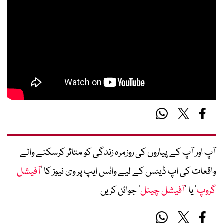
آپ اور آپ کے پیاروں کی روزمرہ زندگی کو متاثر کرسکنے والے
واقعات کی اپ ڈیٹس کے لیے واٹس ایپ پر وی نیوز کا ’
آفیشل
گروپ
‘ یا ’
آفیشل چینل
‘ جوائن کریں