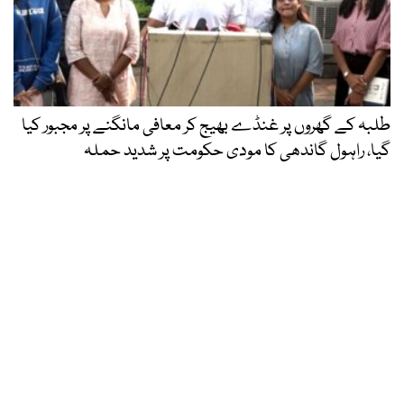
طلبہ کے گھروں پر غنڈے بھیج کر معافی مانگنے پر مجبور کیا
گیا، راہول گاندھی کا مودی حکومت پر شدید حملہ