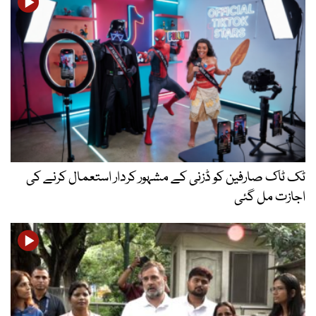
ٹک ٹاک صارفین کو ڈزنی کے مشہور کردار استعمال کرنے کی
اجازت مل گئی