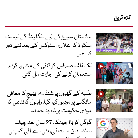
تازہ ترین
پاکستان سیریز کے لیے انگلینڈ کے ٹیسٹ
اسکواڈ کا اعلان، اسٹوکس کے بعد نئے دور
کا آغاز
ٹک ٹاک صارفین کو ڈزنی کے مشہور کردار
استعمال کرنے کی اجازت مل گئی
طلبہ کے گھروں پر غنڈے بھیج کر معافی
مانگنے پر مجبور کیا گیا، راہول گاندھی کا
مودی حکومت پر شدید حملہ
گوگل کو بڑا جھٹکا، 27 سال بعد چیف
سائنسدان مستعفی، نئی اے آئی کمپنی