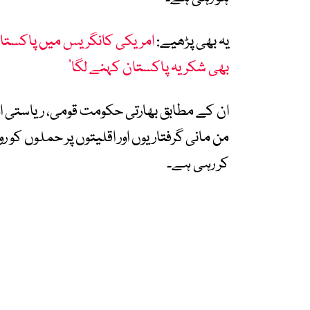
یہ بھی پڑھیے:
امریکی کانگریس میں پاکستان ک
بھی شکریہ پاکستان کہنے لگا‘
ان کے مطابق بھارتی حکومت قومی، ریاستی اور
من مانی گرفتاریوں اور اقلیتوں پر حملوں کو
کر رہی ہے۔