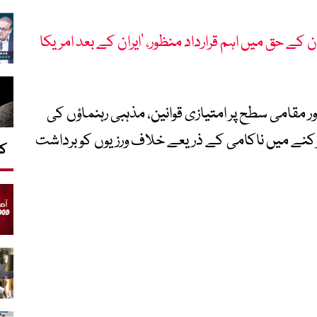
ے حق میں اہم قرارداد منظور، ’ایران کے بعد امریکا
 مقامی سطح پر امتیازی قوانین، مذہبی رہنماؤں کی
 روکنے میں ناکامی کے ذریعے خلاف ورزیوں کو برداشت
کا