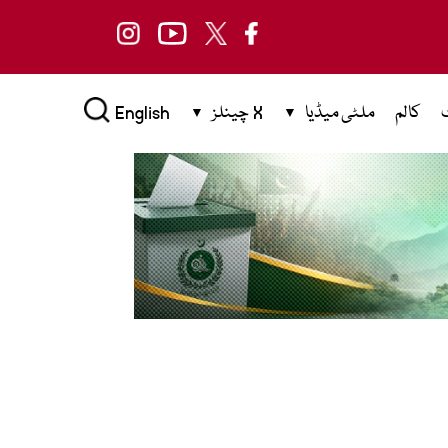
کالم
ملٹی میڈیا
X چینلز
English