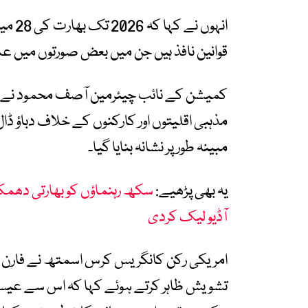
قوانین نافذ ہیں جن میں بعض صورتوں میں ع
کمیشن کے نائب چیئرمین آصف محمود نے الز
مذہبی اقلیتوں اور کارکنوں کے خلاف دباؤ ڈ
مبینہ طور پر نشانہ بنایا گیا۔
یہ بھی پڑھیے:
سکھ رہنماؤں کو بھارتی دھمک
آڈیو لیک کردی
امریکی رکن کانگریس کرس اسمتھ نے فارن کن
تشویش ظاہر کرتے ہوئے کہا کہ اس سے عیسائی 