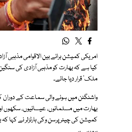
امریکی کمیشن برائے بین الاقوامی مذہبی آزا
کیا ہے کہ بھارت کو مذہبی آزادی کی سنگ
ملک’ قرار دیا جائے۔
واشنگٹن میں ہونے والی سماعت کے دوران کمیش
بھارت میں مسلمانوں، عیسائیوں، سکھوں اور 
کمیشن کی چیئرپرسن وکی ہارٹزلر نے کہا ک
ہو رہی ہے۔