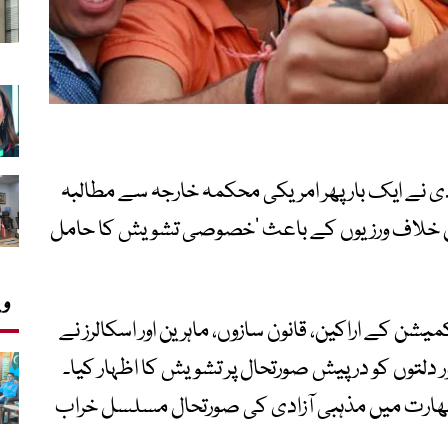
دی نے ایک بار پھر امریکی محکمہ خارجہ سے مطالبہ
ین خلاف ورزیوں کے باعث ‘خصوصی تشویش کا حامل
وی
ن کے اراکین، قانون سازوں، ماہرین اور اسکالرز نے
دلتوں کو درپیش صورتحال پر تشویش کا اظہار کیا۔
ہ بھارت میں مذہبی آزادی کی صورتحال مسلسل خراب