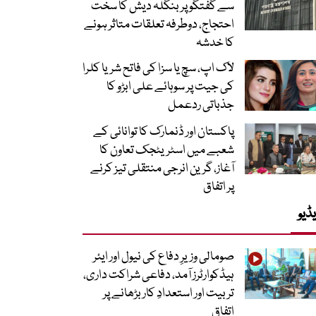
سے گفتگو پر بنگلہ دیش کا سخت
احتجاج، دوطرفہ تعلقات متاثر ہونے
کا خدشہ
لاک اپ، سچ یا سزا کی فاتح شریا کلرا
کی جیت پر سوہائے علی ابڑو کا
جذباتی ردعمل
پاکستان اور ڈنمارک کا توانائی کے
شعبے میں اسٹریٹجک تعاون کا
آغاز، گرین انرجی منتقلی تیز کرنے
پر اتفاق
ڈیو
صومالی وزیرِ دفاع کی نیول اور ایئر
ہیڈکوارٹرز آمد، دفاعی شراکت داری،
تربیت اور استعدادِ کار بڑھانے پر
اتفاق