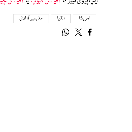
ایپ پر وی نیوز کا ’
آفیشل گروپ
‘ یا ’
آفیشل چی
امریکا
انڈیا
مذہبی آزادئ