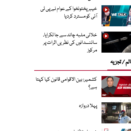
خیبرپختونخوا کے عوام نے پی ٹی
آئی کو مسترد کردیا
خلائی ملبہ چاند سے جا ٹکرایا،
سائنسدانوں کی نظریں اثرات پر
مرکوز
لم / تجزیہ
کشمیر: بین الاقوامی قانون کیا کہتا
ہے؟
پہلا دروازہ