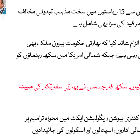
انہوں نے کہا کہ 2026 تک بھارت کی 28 میں سے 13 ریاستوں میں سخت مذہب تبدیلی مخالف
مر قید کی سزا بھی شامل ہے۔
ام عائد کیا کہ بھارتی حکومت بیرون ملک بھی
ال رہی ہے، جبکہ شمالی امریکا میں سکھ رہنماؤں کو
یاں، سکھ فار جسٹس نے بھارتی سفارتکار کی مبینہ
ٹری بیوشن ریگولیشن ایکٹ میں مجوزہ ترامیم پر
اداروں، اسپتالوں اور اسکولوں کی جائیدادیں