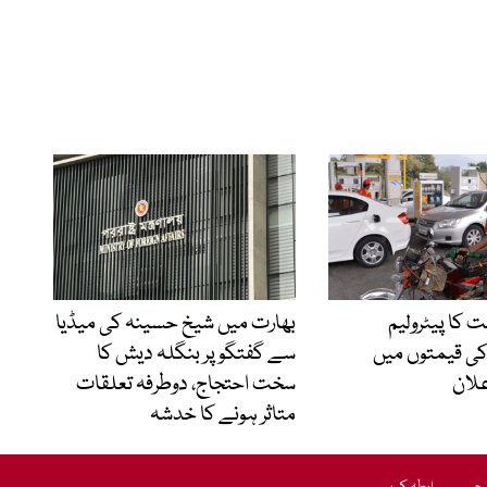
 کا پیٹرولیم
بھارت میں شیخ حسینہ کی میڈیا
ی قیمتوں میں
سے گفتگو پر بنگلہ دیش کا
علان
سخت احتجاج، دوطرفہ تعلقات
متاثر ہونے کا خدشہ