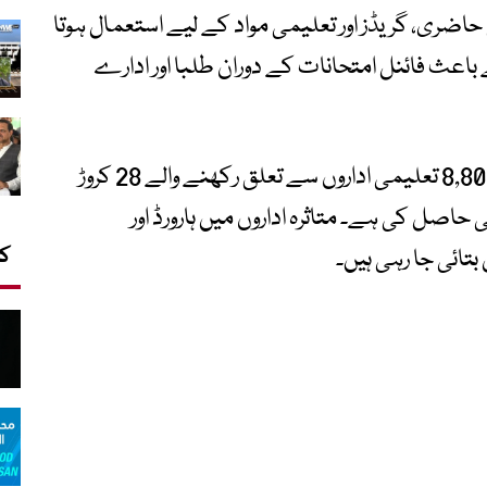
حاضری، گریڈز اور تعلیمی مواد کے لیے استعمال ہوتا
باعث فائنل امتحانات کے دوران طلبا اور ادارے
ہیکرز کے دعوے کے مطابق انہوں نے قریباً 8,809 تعلیمی اداروں سے تعلق رکھنے والے 28 کروڑ
 حاصل کی ہے۔ متاثرہ اداروں میں ہارورڈ اور
کا
ائی جا رہی ہیں۔