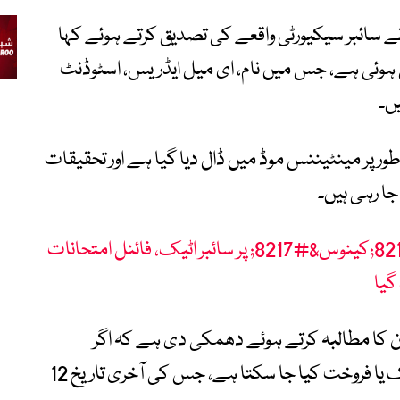
یٹ فارم کی پیرنٹ کمپنی Instructure نے سائبر سیکیورٹی واقعے کی تصدیق کرتے ہوئے کہا
ہوئی ہے، جس میں نام، ای میل ایڈریس، اسٹوڈنٹ
یں۔
 پر مینٹیننس موڈ میں ڈال دیا گیا ہے اور تحقیقات
ا رہی ہیں۔
عالمی تعلیمی پلیٹ فارم &#8216;کینوس&#8217; پر سائبر اٹیک، فائنل امتحانات
گیا
وان کا مطالبہ کرتے ہوئے دھمکی دی ہے کہ اگر
ادائیگی نہ کی گئی تو حساس ڈیٹا آن لائن لیک یا فروخت کیا جا سکتا ہے، جس کی آخری تاریخ 12