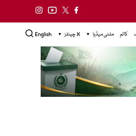
کالم
ملٹی میڈیا
X چینلز
English