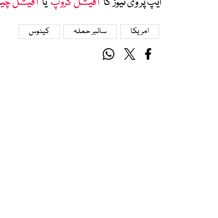
ایپ پر وی نیوز کا ’
آفیشل گروپ
‘ یا ’
آفیشل چی
امریکا
سائبر حملہ
کینوس