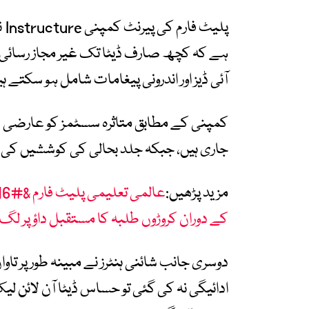
پل
ہے کہ کچھ صارف ڈیٹا تک غیر مجاز رسائی 
آئی ڈیز اور اندرونی پیغامات شامل ہو سکتے ہ
کمپنی کے مطابق متاثرہ سسٹمز کو عارضی طور
جاری ہیں، جبکہ جلد بحالی کی کوششیں کی ج
مزید پڑھیں:
کے دوران کروڑوں طلبہ کا مستقبل داؤ پر لگ 
دوسری جانب شائنی ہنٹرز نے مبینہ طور پر تا