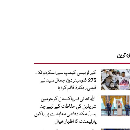
زہ ترین
کے ٹو بیس کیمپ سے اسکردو تک
275 کلومیٹر دوڑ، جمال سید نے
قومی ریکارڈ قائم کردیا
’اللہ تعالیٰ نے پاکستان کو حرمین
شریفین کی حفاظت کے لیے چنا
ہے‘، مکہ دفاعی معاہدے پر اراکین
پارلیمنٹ کا اظہار خیال