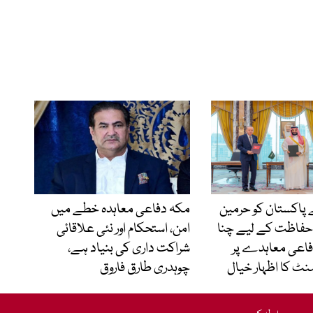
 نے پاکستان کو حرمین
مکہ دفاعی معاہدہ خطے میں
حفاظت کے لیے چنا
امن، استحکام اور نئی علاقائی
فاعی معاہدے پر
شراکت داری کی بنیاد ہے،
منٹ کا اظہار خیال
چوہدری طارق فاروق