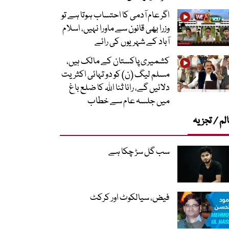
اگر عام آدمی کا احتساب ہوتا ہے تو
وزرا بھی قانون سے ماورا نہیں، اسلام
آباد کے شہریوں کی رائے
کشمیری پاکستان کے مالک ہیں،
مسلم لیگ (ن) کو دو تہائی اکثریت
دلائیں گے، رانا ثنا اللہ کا ضلع باغ
میں جلسہ عام سے خطاب
لم / تجزیہ
سب گل سڑ چکا ہے
فیض، سیالکوٹ اور کرکٹ