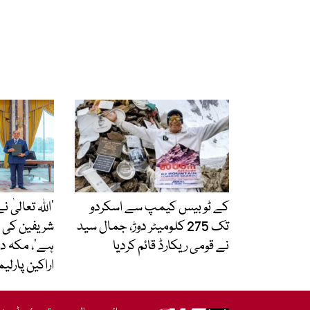
کے ٹو بیس کیمپ سے اسکردو
’اللہ تعالیٰ
تک 275 کلومیٹر دوڑ، جمال سید
شریفین کی 
نے قومی ریکارڈ قائم کردیا
ہے‘، مکہ د
اراکین پارلی