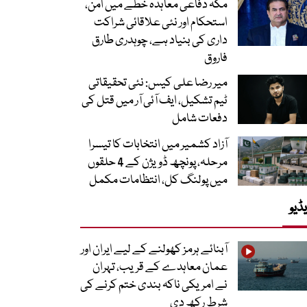
مکہ دفاعی معاہدہ خطے میں امن،
استحکام اور نئی علاقائی شراکت
داری کی بنیاد ہے، چوہدری طارق
فاروق
میر رضا علی کیس: نئی تحقیقاتی
ٹیم تشکیل، ایف آئی آر میں قتل کی
دفعات شامل
آزاد کشمیر میں انتخابات کا تیسرا
مرحلہ، پونچھ ڈویژن کے 4 حلقوں
میں پولنگ کل، انتظامات مکمل
ڈیو
آبنائے ہرمز کھولنے کے لیے ایران اور
عمان معاہدے کے قریب، تہران
نے امریکی ناکہ بندی ختم کرنے کی
شرط رکھ دی