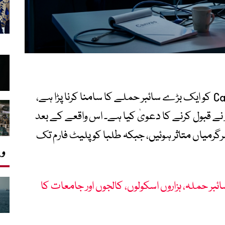
امریکا میں تعلیمی پلیٹ فارم Canvas (LMS) کو ایک بڑے سائبر حملے کا سامنا کرنا پڑا ہے،
ے قبول کرنے کا دعویٰ کیا ہے۔ اس واقعے کے بعد
سرگرمیاں متاثر ہوئیں، جبکہ طلبا کو پلیٹ فارم تک
وی
ر حملہ، ہزاروں اسکولوں، کالجوں اور جامعات کا