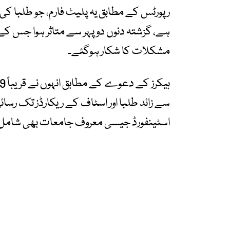
رپورٹس کے مطابق یہ پلیٹ فارم، جو طلبا کی 
ہے، گزشتہ دنوں دوپہر سے متاثر ہوا جس کے 
مشکلات کا شکار ہوگئے۔
سے زائد طلبا اور اسٹاف کے ریکارڈز تک رسائی
اسٹینفورڈ جیسی معروف جامعات بھی شامل بت