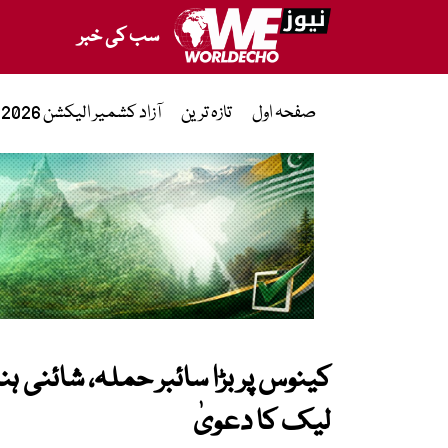
سب کی خبر
صفحہ اول
تازہ ترین
آزاد کشمیر الیکشن 2026
کینوس پر بڑا سائبر حملہ، شائنی ہ
لیک کا دعویٰ