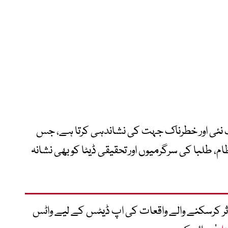
ایک نئی اور خطرناک جہت کی نشاندہی کرتا ہے، جس
 طلبا کی سرگرمیوں اور تحقیقی ڈیٹا کو بھی نشانہ
متاثر کرسکنے والے واقعات کی اپ ڈیٹس کے لیے واٹس