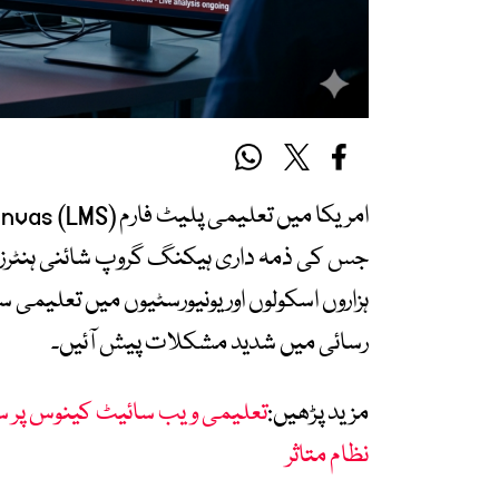
جس کی ذمہ داری ہیکنگ گروپ شائنی ہنٹرز ن
ہزاروں اسکولوں اور یونیورسٹیوں میں تعلیمی 
رسائی میں شدید مشکلات پیش آئیں۔
مزید پڑھیں:
تعلیمی ویب سائیٹ کینوس پر سائب
نظام متاثر