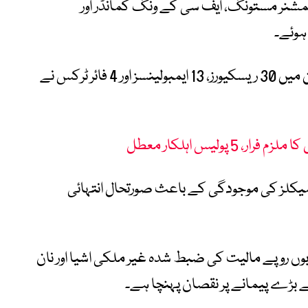
مشنر مستونگ، ایف سی کے ونگ کمانڈر اور
ہوئے۔
پی ڈی ایم اے کا کہنا ہے کہ ریسکیو آپریشن میں 30 ریسکیورز، 13 ایمبولینسز اور 4 فائر ٹرکس نے
5 پولیس اہلکار معطل
یمیکلز کی موجودگی کے باعث صورتحال انتہائی
وں روپے مالیت کی ضبط شدہ غیر ملکی اشیا اور نان
 بڑے پیمانے پر نقصان پہنچا ہے۔