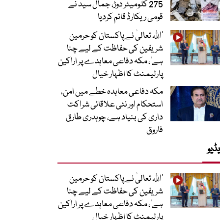
275 کلومیٹر دوڑ، جمال سید نے
قومی ریکارڈ قائم کردیا
’اللہ تعالیٰ نے پاکستان کو حرمین
شریفین کی حفاظت کے لیے چنا
ہے‘، مکہ دفاعی معاہدے پر اراکین
پارلیمنٹ کا اظہار خیال
مکہ دفاعی معاہدہ خطے میں امن،
استحکام اور نئی علاقائی شراکت
داری کی بنیاد ہے، چوہدری طارق
فاروق
ڈیو
’اللہ تعالیٰ نے پاکستان کو حرمین
شریفین کی حفاظت کے لیے چنا
ہے‘، مکہ دفاعی معاہدے پر اراکین
پارلیمنٹ کا اظہار خیال