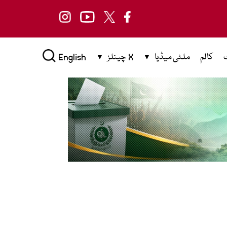
کالم
ملٹی میڈیا
X چینلز
English