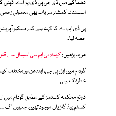
دھماکے میں ڈی جی پی ڈی ایم اے، ڈپٹی ک
اسسٹنٹ کمشنر سریاب بھی معمولی زخمی 
حصہ لیا۔
مزید پڑھیں:
کوئٹہ: بی ایم سی اسپتال سے قتل کا ملزم فرار، 
گودام میں ایل پی جی، ایندھن اور مختلف ک
خطرناک رہی۔
ذرائع محکمہ کسٹمز کے مطابق گودام میں ارب
کسٹم پیڈ گاڑیاں موجود تھیں، جنہیں آگ سے