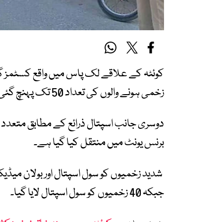
کوئٹہ کے علاقے لک پاس میں واقع کسٹمز گ
زخمی ہونے والوں کی تعداد 50 تک پہنچ گئی ہے۔
دوسری جانب اسپتال ذرائع کے مطابق متعدد 
برنس یونٹ میں منتقل کیا گیا ہے۔
شدید زخمیوں کو سول اسپتال اور بولان میڈ
جبکہ 40 زخمیوں کو سول اسپتال لایا گیا۔