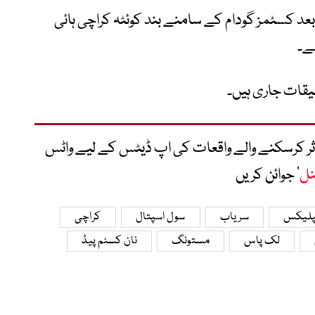
بعد کسٹمز گودام کے سامنے بند کوئٹہ کراچی ہائی
ے۔
یقات جاری ہیں۔
متاثر کرسکنے والے واقعات کی اپ ڈیٹس کے لیے واٹس
نل
‘ جوائن کریں
مپلیکس
سریاب
سول اسپتال
کراچی
لک پاس
مستونگ
نان کسٹم پیڈ