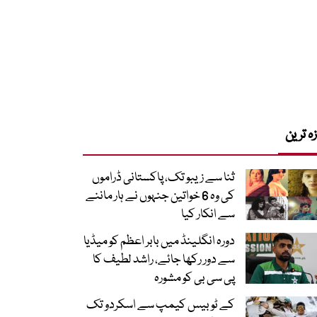
زہ ترین
ثنا سے زیبو تک، پاکستانی ڈراموں
کی وہ 6 خواتین جنہوں نے ہار ماننے
سے انکار کیا
دورہ انگلینڈ میں بابر اعظم کو میڈیا
سے دور رکھا جائے، راشد لطیف کا
پی سی بی کو مشورہ
کے ٹو بیس کیمپ سے اسکردو تک