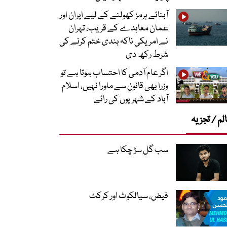
آبنائے ہرمز کھولنے کے لیے ایران اور
عمان معاہدے کے قریب، تہران
نے امریکی ناکہ بندی ختم کرنے کی
شرط رکھ دی
اگر عام آدمی کا احتساب ہوتا ہے تو
وزرا بھی قانون سے ماورا نہیں، اسلام
آباد کے شہریوں کی رائے
لم / تجزیہ
سب گل سڑ چکا ہے
فیض، سیالکوٹ اور کرکٹ