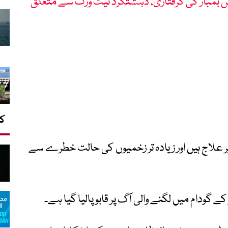
ش بمبار کی گرفتاری، دہشتگرد نیٹ ورک سے متعلق
کا
 برنس یونٹ میں 29 زخمی زیر علاج ہیں اور زیادہ تر زخمیوں کی حالت خطرے سے
گودام میں لگنے والی آگ پر قابو پالیا گیا ہے۔