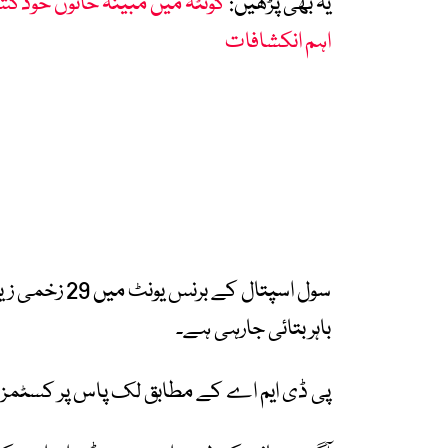
یہ بھی پڑھیں:
کوئٹہ میں مبینہ خاتون خودک
اہم انکشافات
سول اسپتال کے
باہر بتائی جارہی ہے۔
پی ڈی ایم اے کے مطابق لک پاس پر کسٹمز کے 