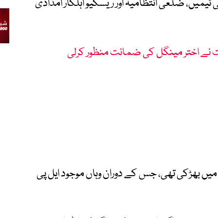
ٹیمیں، ضلعی انتظامیہ اور ریسکیو اہلکار امدادی
ت نے اختر مینگل کی ضمانت منظور کرلی
یں بھڑکی تھی، جس کے دوران وہاں موجود ایل پی