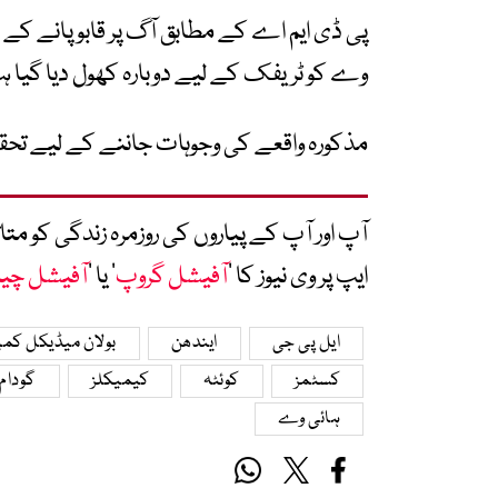
پی ڈی ایم اے کے مطابق آگ پر قابو پانے کے 
وے کو ٹریفک کے لیے دوبارہ کھول دیا گیا ہ
مذکورہ واقعے کی وجوہات جاننے کے لیے تحق
آپ اور آپ کے پیاروں کی روزمرہ زندگی کو 
ایپ پر وی نیوز کا ’
آفیشل گروپ
‘ یا ’
آفیشل چی
ایل پی جی
ایندھن
بولان میڈیکل ک
کسٹمز
کوئٹہ
کیمیکلز
گودام
ہائی وے