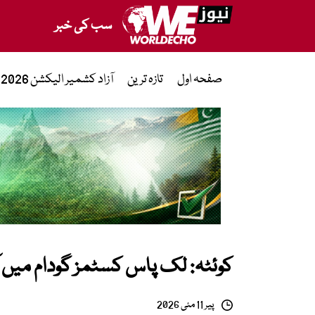
سب کی خبر
صفحہ اول
تازہ ترین
آزاد کشمیر الیکشن 2026
کوئٹہ: لک پاس کسٹمز گودام میں آتشزد
پیر 11 مئی 2026