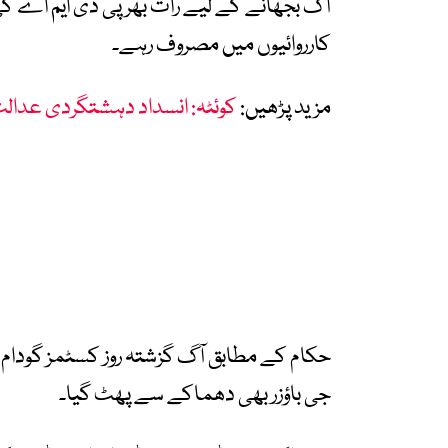
آگ بجھانے کے لیے رات بھر پی ڈی ایم اے کی 
کارروائیوں میں مصروف رہے۔
مزید پڑھیں:
کوئٹہ: انسداد دہشتگردی عدال
حکام کے مطابق آگ گزشتہ روز کسٹمز گودام م
جی باؤزر بھی دھماکے سے پھٹ گیا۔