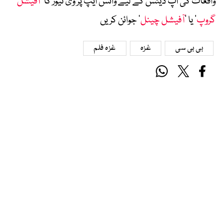
واقعات کی اپ ڈیٹس کے لیے واٹس ایپ پر وی نیوز کا ’
آفیشل
گروپ
‘ یا ’
آفیشل چینل
‘ جوائن کریں
بی بی سی
غزہ
غزہ فلم