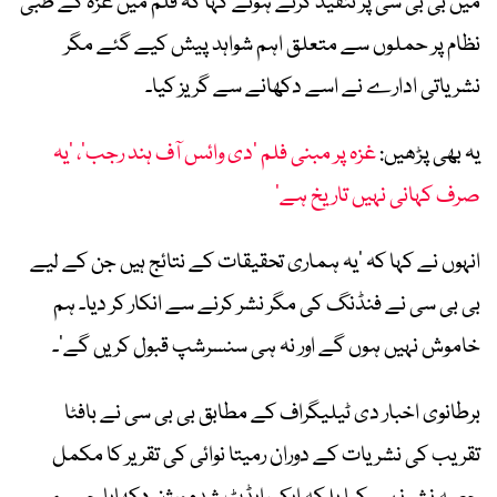
میں بی بی سی پر تنقید کرتے ہوئے کہا کہ فلم میں غزہ کے طبی
نظام پر حملوں سے متعلق اہم شواہد پیش کیے گئے مگر
نشریاتی ادارے نے اسے دکھانے سے گریز کیا۔
یہ بھی پڑھیں:
غزہ پر مبنی فلم ’دی وائس آف ہند رجب‘، ’یہ
صرف کہانی نہیں تاریخ ہے‘
انہوں نے کہا کہ ’یہ ہماری تحقیقات کے نتائج ہیں جن کے لیے
بی بی سی نے فنڈنگ کی مگر نشر کرنے سے انکار کر دیا۔ ہم
خاموش نہیں ہوں گے اور نہ ہی سنسرشپ قبول کریں گے‘۔
برطانوی اخبار دی ٹیلیگراف کے مطابق بی بی سی نے بافٹا
تقریب کی نشریات کے دوران رمیتا نوائی کی تقریر کا مکمل