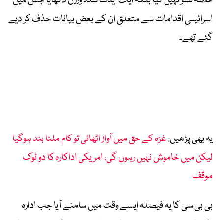
حصہ نشر نہیں کیا بلکہ ایک ایڈٹ شدہ ورژن دکھایا جس میں
اسرائیلی اقدامات سے متعلق ان کے بعض بیانات حذف کر دیے
گئے تھے۔
یہ بھی پڑھیں:
غزہ کے حق میں آواز اٹھائی تو کام ملنا بند ہوگیا
لیکن میں خاموش نہیں رہوں گی، امریکی اداکارہ کا دو ٹوک
موقف
بی بی سی کا یہ فیصلہ ایسے وقت میں سامنے آیا جب ادارہ