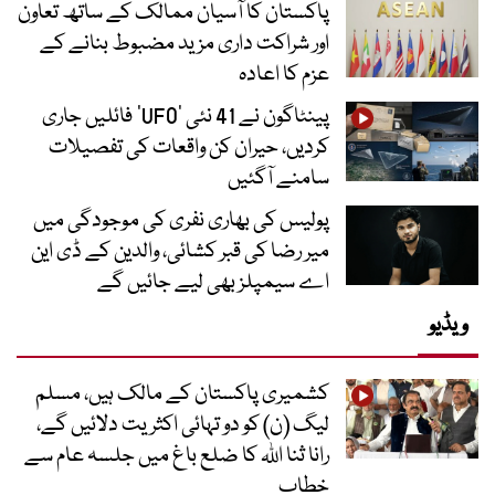
پاکستان کا آسیان ممالک کے ساتھ تعاون
اور شراکت داری مزید مضبوط بنانے کے
عزم کا اعادہ
پینٹاگون نے 41 نئی ’UFO‘ فائلیں جاری
کردیں، حیران کن واقعات کی تفصیلات
سامنے آگئیں
پولیس کی بھاری نفری کی موجودگی میں
میر رضا کی قبر کشائی، والدین کے ڈی این
اے سیمپلز بھی لیے جائیں گے
ویڈیو
کشمیری پاکستان کے مالک ہیں، مسلم
لیگ (ن) کو دو تہائی اکثریت دلائیں گے،
رانا ثنا اللہ کا ضلع باغ میں جلسہ عام سے
خطاب