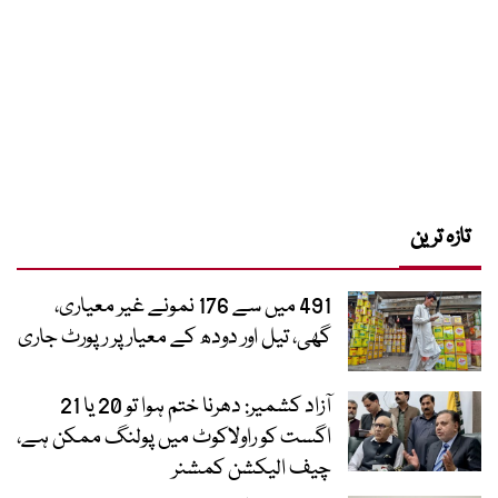
تازہ ترین
491 میں سے 176 نمونے غیر معیاری،
گھی، تیل اور دودھ کے معیار پر رپورٹ جاری
آزاد کشمیر: دھرنا ختم ہوا تو 20 یا 21
اگست کو راولاکوٹ میں پولنگ ممکن ہے،
چیف الیکشن کمشنر