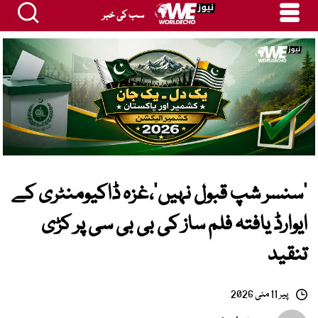
سب کی خبر
’سنسر شپ قبول نہیں‘،غزہ ڈاکیومنٹری کے
ایوارڈ یافتہ فلم ساز کی بی بی سی پر کڑی
تنقید
پیر 11 مئی 2026