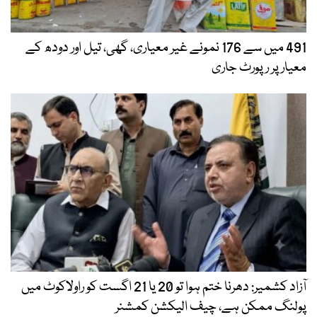
491 میں سے 176 نمونے غیر معیاری، گھی، تیل اور دودھ کے
معیار پر رپورٹ جاری
آزاد کشمیر: دھرنا ختم ہوا تو 20 یا 21 اگست کو راولاکوٹ میں
پولنگ ممکن ہے، چیف الیکشن کمشنر