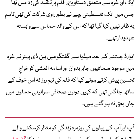
ایک اور غزہ سے متعلق دستاویزی فلم پر تنقید کی زد میں تھا
جس میں ایک فلسطینی بچے نے بطور راوی شرکت کی تھی تاہم
یہ ظاہر نہیں کیا گیا تھا کہ اس کے والد حماس سے وابستہ
عہدیدار تھے۔
ایوارڈ جیتنے کے بعد میڈیا سے گفتگو میں بین ڈی پیئر نے غزہ
میں موجود صحافیوں جابر بدوان اور اسامہ العشی کو خراجِ
تحسین پیش کرتے ہوئے کہا کہ فلم کی ٹیم روزانہ اس خوف کے
ساتھ جاگتی تھی کہ کہیں دونوں صحافی اسرائیلی حملوں میں
جاں بحق نہ ہو گئے ہوں۔
آپ اور آپ کے پیاروں کی روزمرہ زندگی کو متاثر کرسکنے والے