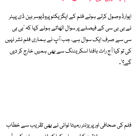
ایوارڈ وصول کرتے ہوئے فلم کے ایگزیکٹو پروڈیوسر بین ڈی پیئر
نے بی بی سی کے فیصلے پر سوال اٹھاتے ہوئے کہا کہ ’بی بی
سی سے صرف ایک سوال ہے، جب آپ نے ہماری فلم نشر نہیں
کی تو کیا آج رات بافٹا اسکریننگ سے بھی ہمیں خارج کر دیں
گے؟‘۔
فلم کی صحافی اور پریزنٹر رمیتا نوائی نے بھی تقریب سے خطاب