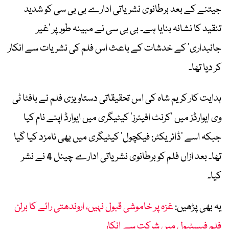
جیتنے کے بعد برطانوی نشریاتی ادارے بی بی سی کو شدید
تنقید کا نشانہ بنایا ہے۔ بی بی سی نے مبینہ طور پر ’غیر
جانبداری‘ کے خدشات کے باعث اس فلم کی نشریات سے انکار
کر دیا تھا۔
ہدایت کار کریم شاہ کی اس تحقیقاتی دستاویزی فلم نے بافٹا ٹی
وی ایوارڈز میں ’کرنٹ افیئرز‘ کیٹیگری میں ایوارڈ اپنے نام کیا
جبکہ اسے ’ڈائریکٹر: فیکچول‘ کیٹیگری میں بھی نامزد کیا گیا
تھا۔ بعد ازاں فلم کو برطانوی نشریاتی ادارے چینل 4 نے نشر
کیا۔
یہ بھی پڑھیں:
غزہ پر خاموشی قبول نہیں، اروندھتی رائے کا برلن
فلم فیسٹیول میں شرکت سے انکار