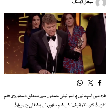
سوشل ڈیسک
غزہ میں اسپتالوں پر اسرائیلی حملوں سے متعلق دستاویزی فلم
’غزہ: ڈاکٹرز انڈر اٹیک‘ کے فلم سازوں نے بافٹا ٹی وی ایوارڈ