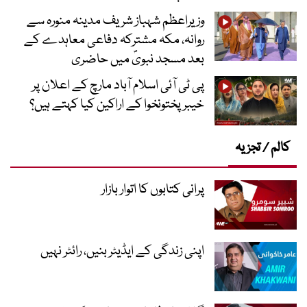
وزیراعظم شہباز شریف مدینہ منورہ سے
روانہ، مکہ مشترکہ دفاعی معاہدے کے
بعد مسجد نبویؐ میں حاضری
پی ٹی آئی اسلام آباد مارچ کے اعلان پر
خیبر پختونخوا کے اراکین کیا کہتے ہیں؟
کالم / تجزیہ
پرانی کتابوں کا اتوار بازار
اپنی زندگی کے ایڈیٹر بنیں، رائٹر نہیں