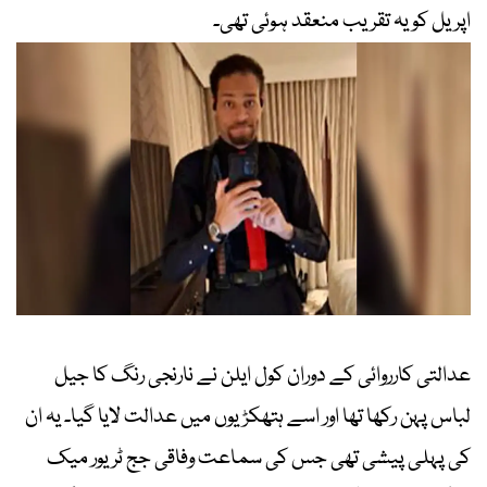
اپریل کو یہ تقریب منعقد ہوئی تھی۔
عدالتی کارروائی کے دوران کول ایلن نے نارنجی رنگ کا جیل
لباس پہن رکھا تھا اور اسے ہتھکڑیوں میں عدالت لایا گیا۔ یہ ان
کی پہلی پیشی تھی جس کی سماعت وفاقی جج ٹریور میک