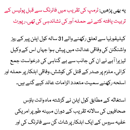
یہ بھی پڑھیں:
ٹرمپ کی تقریب میں فائرنگ سے قبل پولیس کے
تربیت یافتہ کتے نے حملہ آور کی نشاندہی کی تھی، رپورٹ
کیلیفورنیا سے تعلق رکھنے والے 31 سالہ کول ایلن پیر کے روز
واشنگٹن کی وفاقی عدالت میں پیش ہوا جہاں اس کے وکیل
تیزیرا آبے نے ان کی جانب سے بے گناہی کی درخواست جمع
کرائی۔ ملزم پر صدر کے قتل کی کوشش، وفاقی اہلکار پر حملہ اور
اسلحہ رکھنے سمیت متعدد الزامات عائد کیے گئے ہیں۔
استغاثہ کے مطابق کول ایلن نے گزشتہ ماہ وائٹ ہاؤس
صحافیوں کی سالانہ تقریب کے دوران مبینہ طور پر امریکی
خفیہ سروس کے ایک اہلکار پر شاٹ گن سے فائرنگ کی اور