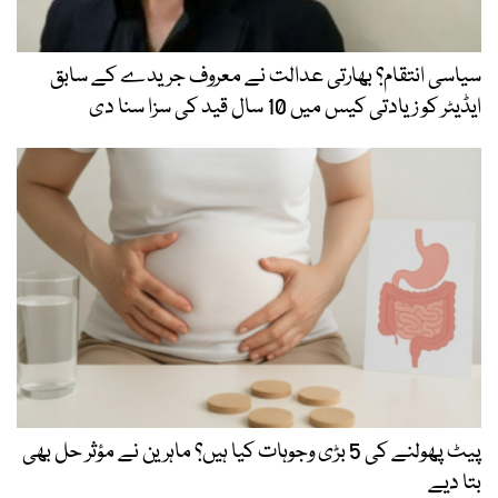
سیاسی انتقام؟ بھارتی عدالت نے معروف جریدے کے سابق
ایڈیٹر کو زیادتی کیس میں 10 سال قید کی سزا سنا دی
پیٹ پھولنے کی 5 بڑی وجوہات کیا ہیں؟ ماہرین نے مؤثر حل بھی
بتا دیے