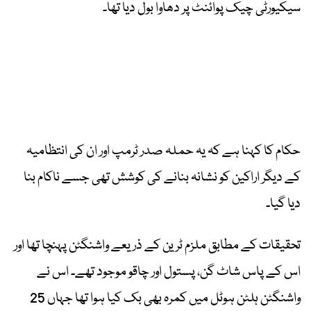
سیکیورٹی چیک پوائنٹ پر دھاوا بول دیا تھا۔
حکام کا کہنا ہے کہ یہ حملہ صدر ٹرمپ اور ان کی انتظامیہ
کے دیگر اراکین کو نشانہ بنانے کی کوشش تھی جسے ناکام بنا
دیا گیا۔
تحقیقات کے مطابق ملزم ٹرین کے ذریعے واشنگٹن پہنچا تھا اور
اس کے پاس شاٹ گن، پستول اور چاقو موجود تھے۔ اس نے
واشنگٹن ہلٹن ہوٹل میں کمرہ بھی بک کیا ہوا تھا جہاں 25