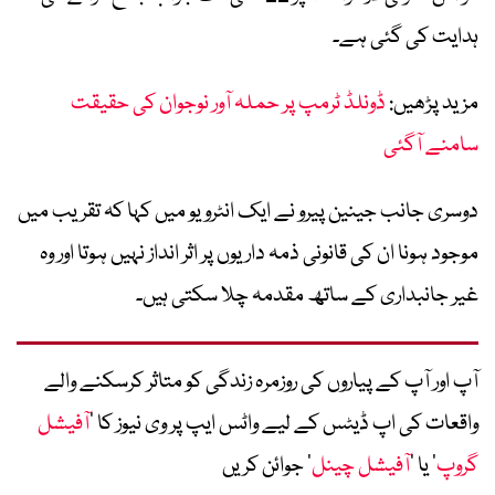
ہدایت کی گئی ہے۔
مزید پڑھیں:
ڈونلڈ ٹرمپ پر حملہ آور نوجوان کی حقیقت
سامنے آگئی
دوسری جانب جینین پیرو نے ایک انٹرویو میں کہا کہ تقریب میں
موجود ہونا ان کی قانونی ذمہ داریوں پر اثر انداز نہیں ہوتا اور وہ
غیر جانبداری کے ساتھ مقدمہ چلا سکتی ہیں۔
آپ اور آپ کے پیاروں کی روزمرہ زندگی کو متاثر کرسکنے والے
واقعات کی اپ ڈیٹس کے لیے واٹس ایپ پر وی نیوز کا ’
آفیشل
گروپ
‘ یا ’
آفیشل چینل
‘ جوائن کریں