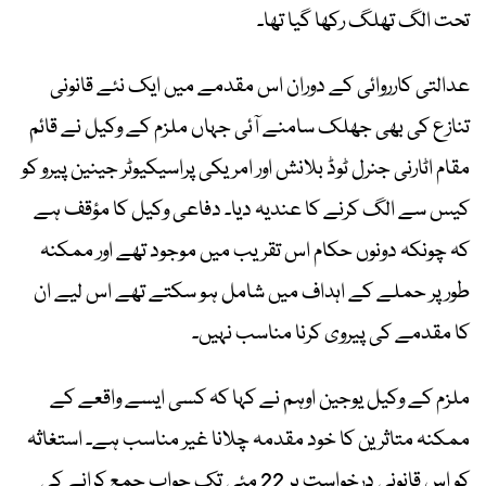
تحت الگ تھلگ رکھا گیا تھا۔
عدالتی کارروائی کے دوران اس مقدمے میں ایک نئے قانونی
تنازع کی بھی جھلک سامنے آئی جہاں ملزم کے وکیل نے قائم
مقام اٹارنی جنرل ٹوڈ بلانش اور امریکی پراسیکیوٹر جینین پیرو کو
کیس سے الگ کرنے کا عندیہ دیا۔ دفاعی وکیل کا مؤقف ہے
کہ چونکہ دونوں حکام اس تقریب میں موجود تھے اور ممکنہ
طور پر حملے کے اہداف میں شامل ہو سکتے تھے اس لیے ان
کا مقدمے کی پیروی کرنا مناسب نہیں۔
ملزم کے وکیل یوجین اوہم نے کہا کہ کسی ایسے واقعے کے
ممکنہ متاثرین کا خود مقدمہ چلانا غیر مناسب ہے۔ استغاثہ
کو اس قانونی درخواست پر 22 مئی تک جواب جمع کرانے کی