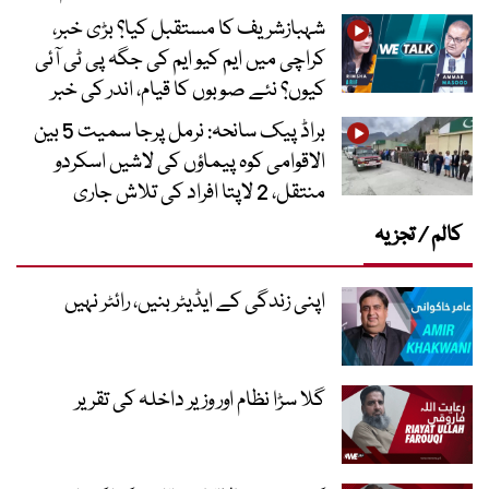
شہبازشریف کا مستقبل کیا؟ بڑی خبر،
کراچی میں ایم کیو ایم کی جگہ پی ٹی آئی
کیوں؟ نئے صوبوں کا قیام، اندر کی خبر
براڈ پیک سانحہ: نرمل پرجا سمیت 5 بین
الاقوامی کوہ پیماؤں کی لاشیں اسکردو
منتقل، 2 لاپتا افراد کی تلاش جاری
کالم / تجزیہ
اپنی زندگی کے ایڈیٹر بنیں، رائٹر نہیں
گلا سڑا نظام اور وزیر داخلہ کی تقریر