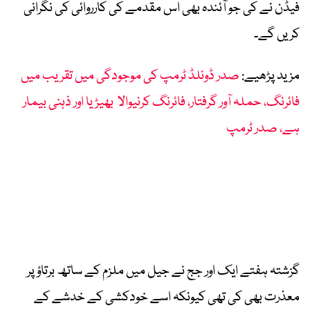
فیڈن نے کی جو آئندہ بھی اس مقدمے کی کارروائی کی نگرانی
کریں گے۔
مزید پڑھیے:
صدر ڈونلڈ ٹرمپ کی موجودگی میں تقریب میں
فائرنگ، حملہ آور گرفتار، فائرنگ کرنیوالا بھیڑیا اور ذہنی بیمار
ہے، صدر ٹرمپ
گزشتہ ہفتے ایک اور جج نے جیل میں ملزم کے ساتھ برتاؤ پر
معذرت بھی کی تھی کیونکہ اسے خودکشی کے خدشے کے