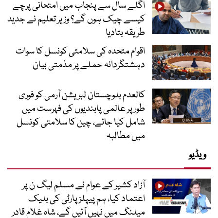
اگلے سال سے پنجاب میں امتحانی پرچے
کیسے چیک ہوں گے؟ وزیر تعلیم نے جدید
طریقہ بتادیا
اقوام متحدہ کی سلامتی کونسل کا سوات
دہشتگردانہ حملے پر مذمتی بیان
کالعدم بلوچستان لبریشن آرمی کو فوری
طور پر عالمی پابندیوں کی فہرست میں
شامل کیا جائے، چین کا سلامتی کونسل
میں مطالبہ
ویڈیو
آزاد کشیر کے عوام نے مسلم لیگ ن پر
اعتماد کیا، ہم پیپلز پارٹی کی بلیک
میلنگ میں نہیں آئیں گے، شاہ غلام قادر