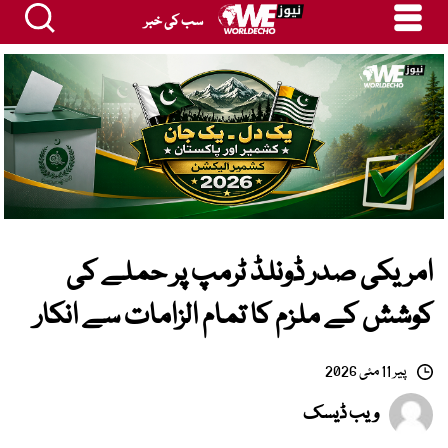
سب کی خبر
امریکی صدر ڈونلڈ ٹرمپ پر حملے کی
کوشش کے ملزم کا تمام الزامات سے انکار
پیر 11 مئی 2026
ویب ڈیسک