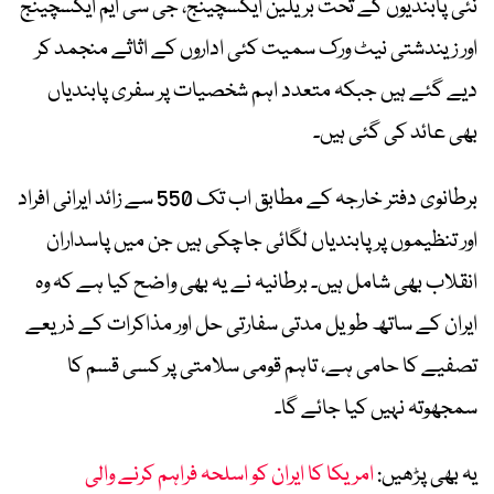
نئی پابندیوں کے تحت بریلین ایکسچینج، جی سی ایم ایکسچینج
اور زیندشتی نیٹ ورک سمیت کئی اداروں کے اثاثے منجمد کر
دیے گئے ہیں جبکہ متعدد اہم شخصیات پر سفری پابندیاں
بھی عائد کی گئی ہیں۔
برطانوی دفتر خارجہ کے مطابق اب تک 550 سے زائد ایرانی افراد
اور تنظیموں پر پابندیاں لگائی جاچکی ہیں جن میں پاسداران
انقلاب بھی شامل ہیں۔ برطانیہ نے یہ بھی واضح کیا ہے کہ وہ
ایران کے ساتھ طویل مدتی سفارتی حل اور مذاکرات کے ذریعے
تصفیے کا حامی ہے، تاہم قومی سلامتی پر کسی قسم کا
سمجھوتہ نہیں کیا جائے گا۔
یہ بھی پڑھیں:
امریکا کا ایران کو اسلحہ فراہم کرنے والی