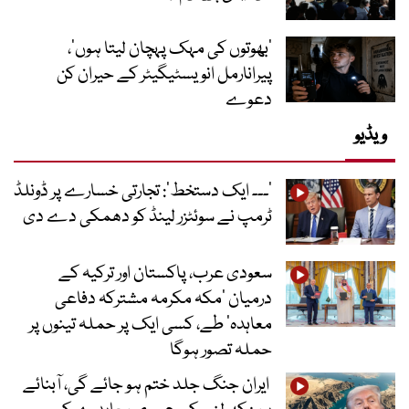
‘بھوتوں کی مہک پہچان لیتا ہوں’،
پیرانارمل انویسٹیگیٹر کے حیران کن
دعوے
ویڈیو
’۔۔۔ ایک دستخط‘: تجارتی خسارے پر ڈونلڈ
ٹرمپ نے سوئٹزر لینڈ کو دھمکی دے دی
سعودی عرب، پاکستان اور ترکیہ کے
درمیان ’مکہ مکرمہ مشترکہ دفاعی
معاہدہ‘ طے، کسی ایک پر حملہ تینوں پر
حملہ تصور ہوگا
ایران جنگ جلد ختم ہو جائے گی، آبنائے