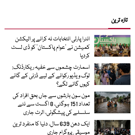
تازہ ترین
انٹرا پارٹی انتخابات نہ کرانے پر الیکشن
کمیشن نے ’عوام پاکستان‘ کو ڈی لسٹ
کردیا
اسمارٹ چشموں سے خفیہ ریکارڈنگ:
لوگ ویڈیو رکوانے کے لیے ڈزنی کے گانے
کیوں گانے لگے؟
مون سون بارشوں سے جاں بحق افراد کی
تعداد 151 ہوگئی، 8 اگست سے نئے
سلسلے کی پیشگوئی، الرٹ جاری
ایک دھن 639 سال، دنیا کا منفرد ترین
موسیقی پروگرام جاری