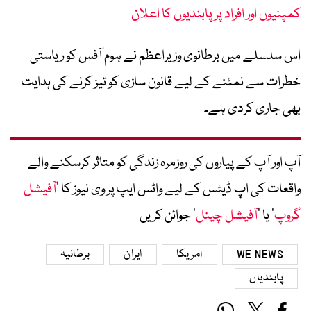
کمپنیوں اور افراد پر پابندیوں کا اعلان
اس سلسلے میں برطانوی وزیراعظم نے ہوم آفس کو ریاستی
خطرات سے نمٹنے کے لیے قانون سازی کو تیز کرنے کی ہدایت
بھی جاری کردی ہے۔
آپ اور آپ کے پیاروں کی روزمرہ زندگی کو متاثر کرسکنے والے
واقعات کی اپ ڈیٹس کے لیے واٹس ایپ پر وی نیوز کا ’
آفیشل
گروپ
‘ یا ’
آفیشل چینل
‘ جوائن کریں
WE NEWS
امریکا
ایران
برطانیہ
پابندیاں