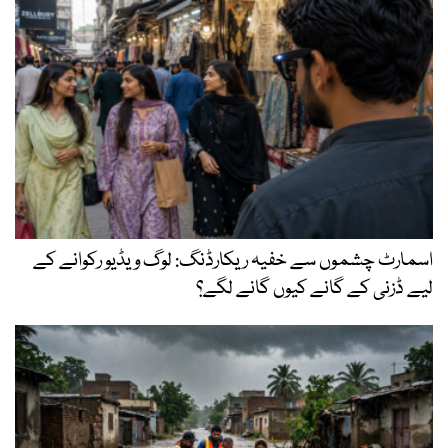
اسمارٹ چشموں سے خفیہ ریکارڈنگ: لوگ ویڈیو رکوانے کے
لیے ڈزنی کے گانے کیوں گانے لگے؟