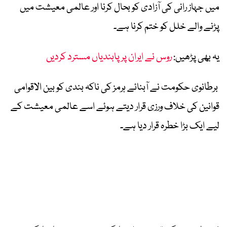
میں جہاز رانی کی آزادی کو بحال کرنا اور عالمی معیشت میں
پڑنے والے خلل کو ختم کرنا ہے۔
یہ بھی پڑھیں:
روس نے ایران پر پابندیاں مسترد کردیں
برطانوی حکومت نے آبنائے ہرمز کی ناکہ بندی کو بین الاقوامی
قوانین کی خلاف ورزی قرار دیتے ہوئے اسے عالمی معیشت کے
لیے ایک بڑا خطرہ قرار دیا ہے۔