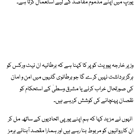
یورپ میں اپنے مذموم مقاصد کے لیے استعمال کرتا ہے۔
وزیر خارجہ یوویٹ کوپر کا کہنا ہے کہ برطانیہ ان نیٹ ورکس کو
ہرگز برداشت نہیں کرے گا جو برطانوی گلیوں میں امن و امان
کی صورتحال خراب کرنے یا مشرق وسطیٰ کے استحکام کو
نقصان پہنچانے کی کوشش کررہے ہیں۔
انہوں نے مزید کہا کہ ہم اپنے یورپی اتحادیوں کے ساتھ مل کر
ان کارروائیوں کو مربوط بنا رہے ہیں اور ہمارا مقصد آبنائے ہرمز