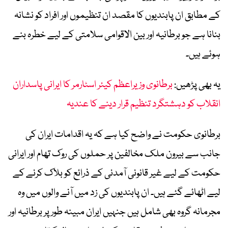
کے مطابق ان پابندیوں کا مقصد ان تنظیموں اور افراد کو نشانہ
بنانا ہے جو برطانیہ اور بین الاقوامی سلامتی کے لیے خطرہ بنے
ہوئے ہیں۔
یہ بھی پڑھیں:
برطانوی وزیراعظم کیئر اسٹارمر کا ایرانی پاسداران
انقلاب کو دہشتگرد تنظیم قرار دینے کا عندیہ
برطانوی حکومت نے واضح کیا ہے کہ یہ اقدامات ایران کی
جانب سے بیرون ملک مخالفین پر حملوں کی روک تھام اور ایرانی
حکومت کے لیے غیر قانونی آمدنی کے ذرائع کو بلاک کرنے کے
لیے اٹھائے گئے ہیں۔ ان پابندیوں کی زد میں آنے والوں میں وہ
مجرمانہ گروہ بھی شامل ہیں جنہیں ایران مبینہ طور پر برطانیہ اور