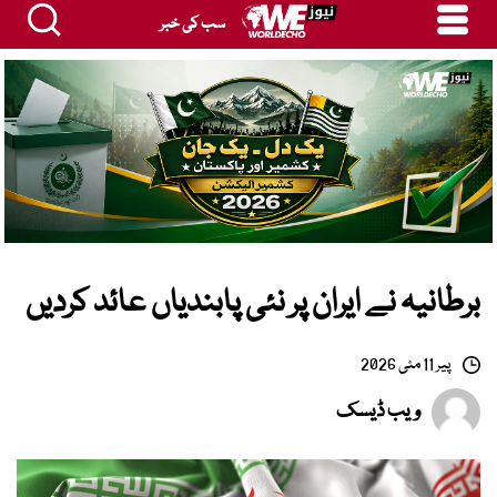
سب کی خبر
برطانیہ نے ایران پر نئی پابندیاں عائد کردیں
پیر 11 مئی 2026
ویب ڈیسک