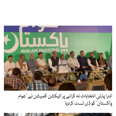
انٹرا پارٹی انتخابات نہ کرانے پر الیکشن کمیشن نے ’عوام
پاکستان‘ کو ڈی لسٹ کردیا