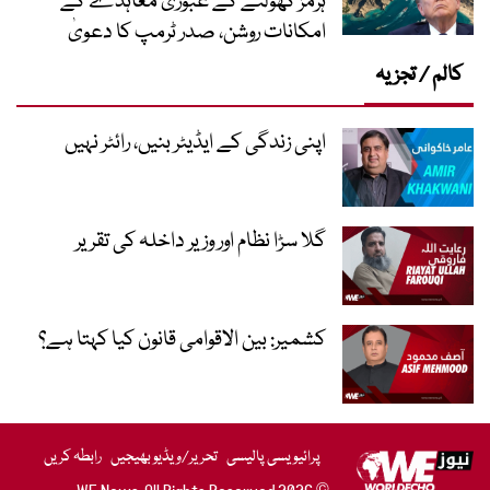
ہرمز کھولنے کے عبوری معاہدے کے
امکانات روشن، صدر ٹرمپ کا دعویٰ
کالم / تجزیہ
اپنی زندگی کے ایڈیٹر بنیں، رائٹر نہیں
گلا سڑا نظام اور وزیر داخلہ کی تقریر
کشمیر: بین الاقوامی قانون کیا کہتا ہے؟
پرائیویسی پالیسی
تحریر/ویڈیو بھیجیں
رابطہ کریں