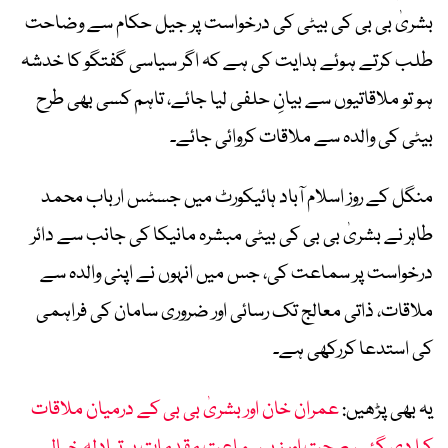
بشریٰ بی بی کی بیٹی کی درخواست پر جیل حکام سے وضاحت
طلب کرتے ہوئے ہدایت کی ہے کہ اگر سیاسی گفتگو کا خدشہ
ہو تو ملاقاتیوں سے بیانِ حلفی لیا جائے، تاہم کسی بھی طرح
بیٹی کی والدہ سے ملاقات کروائی جائے۔
منگل کے روز اسلام آباد ہائیکورٹ میں جسٹس ارباب محمد
طاہر نے بشریٰ بی بی کی بیٹی مبشرہ مانیکا کی جانب سے دائر
درخواست پر سماعت کی، جس میں انہوں نے اپنی والدہ سے
ملاقات، ذاتی معالج تک رسائی اور ضروری سامان کی فراہمی
کی استدعا کررکھی ہے۔
یہ بھی پڑھیں:
عمران خان اور بشریٰ بی بی کے درمیان ملاقات