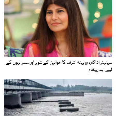
سینیئر اداکارہ روبینہ اشرف کا خواتین کے شوہر اور سسرالیوں کے
لیے اہم پیغام