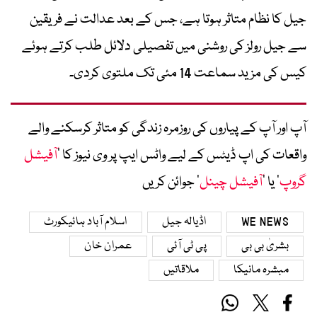
جیل کا نظام متاثر ہوتا ہے، جس کے بعد عدالت نے فریقین
سے جیل رولز کی روشنی میں تفصیلی دلائل طلب کرتے ہوئے
کیس کی مزید سماعت 14 مئی تک ملتوی کردی۔
آپ اور آپ کے پیاروں کی روزمرہ زندگی کو متاثر کرسکنے والے
واقعات کی اپ ڈیٹس کے لیے واٹس ایپ پر وی نیوز کا ’
آفیشل
گروپ
‘ یا ’
آفیشل چینل
‘ جوائن کریں
WE NEWS
اڈیالہ جیل
اسلام آباد ہائیکورٹ
بشریٰ بی بی
پی ٹی آئی
عمران خان
مبشرہ مانیکا
ملاقاتیں