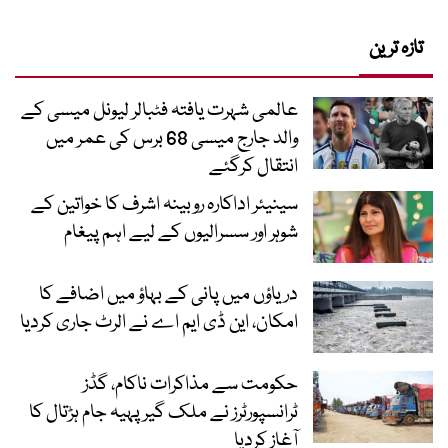
تازہ ترین
عالمی شہرت یافتہ فٹبالر لیونل میسی کے
والد جارج میسی 68 برس کی عمر میں
انتقال کرگئے
سینیئر اداکارہ روبینہ اشرف کا خواتین کے
شوہر اور سسرالیوں کے لیے اہم پیغام
دریاؤں میں پانی کے بہاؤ میں اضافے کا
امکان، این ڈی ایم اے نے الرٹ جاری کردیا
حکومت سے مذاکرات ناکام، گڈز
ٹرانسپورٹرز نے ملک گیر پہیہ جام ہڑتال کا
آغاز کردیا