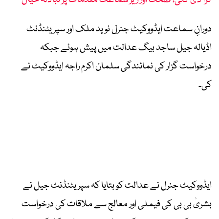
کرا دی گئی، صحت اور زیر سماعت مقدمات پر تبادلہ خیال
دورانِ سماعت ایڈووکیٹ جنرل نوید ملک اور سپریٹنڈنٹ
اڈیالہ جیل ساجد بیگ عدالت میں پیش ہوئے جبکہ
درخواست گزار کی نمائندگی سلمان اکرم راجہ ایڈووکیٹ نے
کی۔
ایڈووکیٹ جنرل نے عدالت کو بتایا کہ سپریٹنڈنٹ جیل نے
بشریٰ بی بی کی فیملی اور معالج سے ملاقات کی درخواست