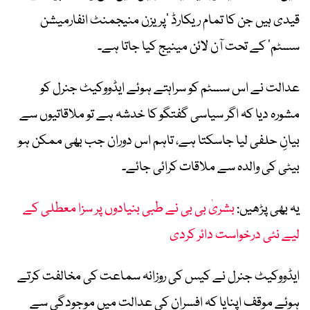
قیدی ہیں جن کا تمام ریکارڈ ‘پریزن منیجمنٹ انفارمیشن
سسٹم’ کے تحت آن لائن مینیج کیا جاتا ہے۔
عدالت نے اس سسٹم کو سراہتے ہوئے ایڈووکیٹ جنرل کو
مشورہ دیا کہ اگر سیاسی گفتگو کا خدشہ ہے تو ملاقاتیوں سے
بیانِ حلفی لیا جاسکتا ہے، تاہم اس دوران جب بھی ممکن ہو
بیٹی کی والدہ سے ملاقات کرائی جائے۔
یہ بھی پڑھیں:
بشریٰ بی بی نے طبی بنیادوں پر سزا معطلی کے
لیے نئی درخواست دائر کردی
ایڈووکیٹ جنرل نے کیس کی روزانہ سماعت کی مخالفت کرتے
ہوئے موقف اپنایا کہ افسران کی عدالت میں موجودگی سے