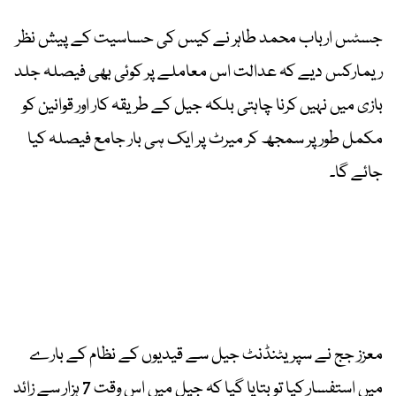
جسٹس ارباب محمد طاہر نے کیس کی حساسیت کے پیش نظر
ریمارکس دیے کہ عدالت اس معاملے پر کوئی بھی فیصلہ جلد
بازی میں نہیں کرنا چاہتی بلکہ جیل کے طریقہ کار اور قوانین کو
مکمل طور پر سمجھ کر میرٹ پر ایک ہی بار جامع فیصلہ کیا
جائے گا۔
معزز جج نے سپریٹنڈنٹ جیل سے قیدیوں کے نظام کے بارے
میں استفسار کیا تو بتایا گیا کہ جیل میں اس وقت 7 ہزار سے زائد