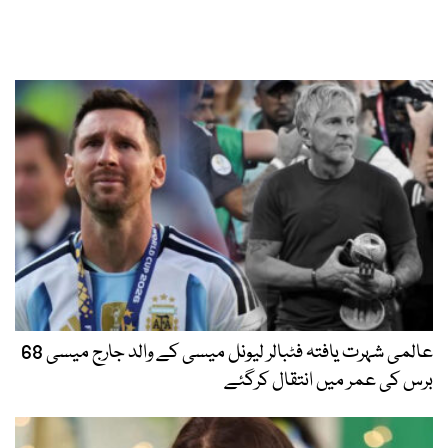
عالمی شہرت یافتہ فٹبالر لیونل میسی کے والد جارج میسی 68
برس کی عمر میں انتقال کرگئے