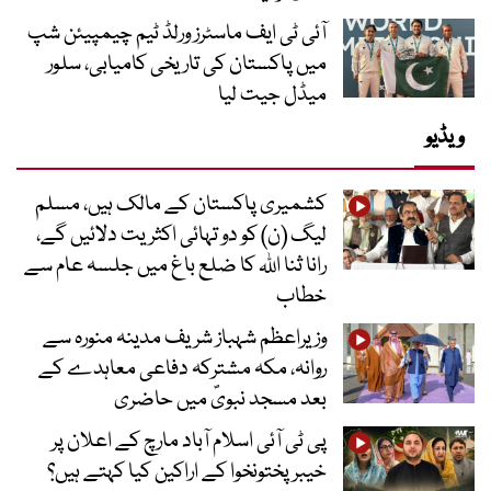
آئی ٹی ایف ماسٹرز ورلڈ ٹیم چیمپیئن شپ
میں پاکستان کی تاریخی کامیابی، سلور
میڈل جیت لیا
ویڈیو
کشمیری پاکستان کے مالک ہیں، مسلم
لیگ (ن) کو دو تہائی اکثریت دلائیں گے،
رانا ثنا اللہ کا ضلع باغ میں جلسہ عام سے
خطاب
وزیراعظم شہباز شریف مدینہ منورہ سے
روانہ، مکہ مشترکہ دفاعی معاہدے کے
بعد مسجد نبویؐ میں حاضری
پی ٹی آئی اسلام آباد مارچ کے اعلان پر
خیبر پختونخوا کے اراکین کیا کہتے ہیں؟