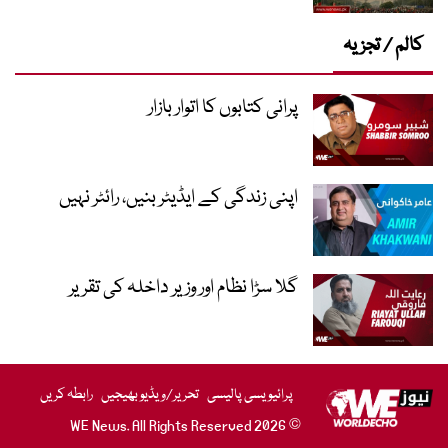
کالم / تجزیہ
پرانی کتابوں کا اتوار بازار
اپنی زندگی کے ایڈیٹر بنیں، رائٹر نہیں
گلا سڑا نظام اور وزیر داخلہ کی تقریر
پرائیویسی پالیسی
تحریر/ویڈیو بھیجیں
رابطہ کریں
© 2026 WE News. All Rights Reserved