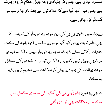
مسترد کردی ہے، جس کی بنیادی وجہ جیل حکام کی وہ رپورٹ
ہے جس میں کہا گیا ہے کہ ملاقاتوں کے بعد باہر جاکر سیاسی
گفتگو کی جاتی ہے۔
رپورٹ میں بشریٰ بی بی کی بہن مریم ریاض وٹو کے ٹویٹس کو
بھی بطور ثبوت پیش کیا گیا، جس پر سلمان اکرم راجہ نے سخت
اعتراض کرتے ہوئے کہا کہ مریم ریاض وٹو بیرون ملک مقیم ہیں
اور کبھی جیل نہیں گئیں، لہٰذا کسی تیسرے شخص کے سوشل
میڈیا بیانات کی بنیاد پر بیٹی کو ملاقات سے محروم نہیں رکھا
جاسکتا۔
یہ بھی پڑھیں:
بشریٰ بی بی کی آنکھ کی سرجری مکمل، اہلِ
خانہ سے ملاقات بھی کرا دی گئی