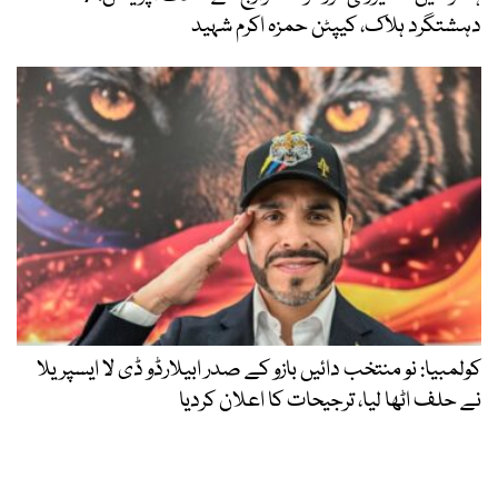
دہشتگرد ہلاک، کیپٹن حمزہ اکرم شہید
کولمبیا: نو منتخب دائیں بازو کے صدر ابیلارڈو ڈی لا ایسپریلا
نے حلف اٹھا لیا، ترجیحات کا اعلان کردیا