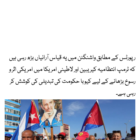
رپورٹس کے مطابق واشنگٹن میں یہ قیاس آرائیاں بڑھ رہی ہیں
کہ ٹرمپ انتظامیہ کیریبین اور لاطینی امریکا میں امریکی اثر و
رسوخ بڑھانے کے لیے کیوبا حکومت کی تبدیلی کی کوشش کر
رہی ہے۔