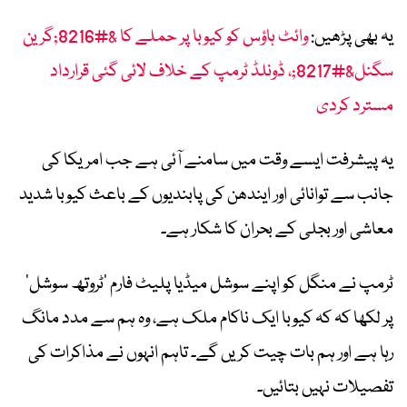
یہ بھی پڑھیں:
وائٹ ہاؤس کو کیوبا پر حملے کا &#8216;گرین
سگنل&#8217;، ڈونلڈ ٹرمپ کے خلاف لائی گئی قرارداد
مسترد کردی
یہ پیشرفت ایسے وقت میں سامنے آئی ہے جب امریکا کی
جانب سے توانائی اور ایندھن کی پابندیوں کے باعث کیوبا شدید
معاشی اور بجلی کے بحران کا شکار ہے۔
ٹرمپ نے منگل کو اپنے سوشل میڈیا پلیٹ فارم ’ٹروتھ سوشل‘
پر لکھا کہ کہ کیوبا ایک ناکام ملک ہے، وہ ہم سے مدد مانگ
رہا ہے اور ہم بات چیت کریں گے۔ تاہم انہوں نے مذاکرات کی
تفصیلات نہیں بتائیں۔