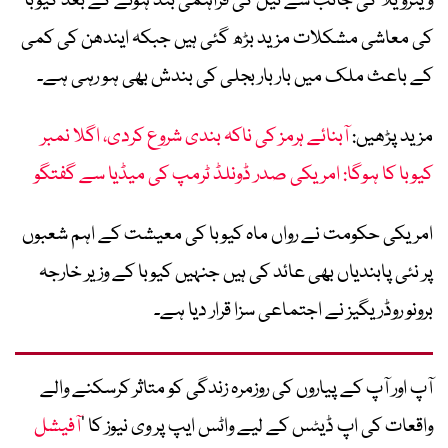
وینزویلا کی جانب سے تیل کی فراہمی بند ہونے کے بعد کیوبا
کی معاشی مشکلات مزید بڑھ گئی ہیں جبکہ ایندھن کی کمی
کے باعث ملک میں بار بار بجلی کی بندش بھی ہو رہی ہے۔
مزید پڑھیں:
آبنائے ہرمز کی ناکہ بندی شروع کردی، اگلا نمبر
کیوبا کا ہوگا: امریکی صدر ڈونلڈ ٹرمپ کی میڈیا سے گفتگو
امریکی حکومت نے رواں ماہ کیوبا کی معیشت کے اہم شعبوں
پر نئی پابندیاں بھی عائد کی ہیں جنہیں کیوبا کے وزیر خارجہ
برونو روڈریگیز نے اجتماعی سزا قرار دیا ہے۔
آپ اور آپ کے پیاروں کی روزمرہ زندگی کو متاثر کرسکنے والے
واقعات کی اپ ڈیٹس کے لیے واٹس ایپ پر وی نیوز کا ’
آفیشل