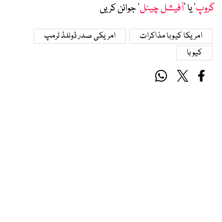
گروپ
‘ یا ’
آفیشل چینل
‘ جوائن کریں
امریکا کیوبا مذاکرات
امریکی صدر ڈونلڈ ٹرمپ
کیوبا