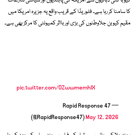
کیوبا کئی دہائیوں سے امریکہ کی پابندیوں اور سیاسی تنازعات
کا سامنا کر رہا ہے۔ فلوریڈا کے قریب واقع یہ جزیرہ امریکا میں
مقیم کیوبن جلاوطنوں کی بڑی اور بااثر کمیونٹی کا مرکز بھی ہے۔
pic.twitter.com/OZwwmemhlX
— Rapid Response 47
(@RapidResponse47)
May 12, 2026