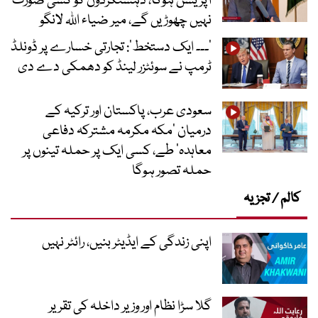
آپریشن ہوگا، دہشتگردوں کو کسی صورت
نہیں چھوڑیں گے، میر ضیاء اللہ لانگو
’۔۔۔ ایک دستخط‘: تجارتی خسارے پر ڈونلڈ
ٹرمپ نے سوئٹزر لینڈ کو دھمکی دے دی
سعودی عرب، پاکستان اور ترکیہ کے
درمیان ’مکہ مکرمہ مشترکہ دفاعی
معاہدہ‘ طے، کسی ایک پر حملہ تینوں پر
حملہ تصور ہوگا
کالم / تجزیہ
اپنی زندگی کے ایڈیٹر بنیں، رائٹر نہیں
گلا سڑا نظام اور وزیر داخلہ کی تقریر