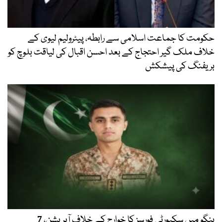
حکومت کا جماعت اسلامی سے رابطہ، پیٹرولیم لیوی کے
خلاف ملک گیر احتجاج کے بعد احسن اقبال کی لیاقت بلوچ کو
بریفنگ کی پیشکش
ہنگو میں سکیورٹی فورسز کا خوارج کے خلاف آپریشن، 7