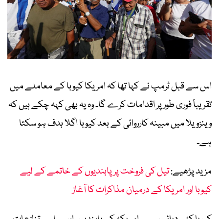
اس سے قبل ٹرمپ نے کہا تھا کہ امریکا کیوبا کے معاملے میں
تقریباً فوری طور پر اقدامات کرے گا۔ وہ یہ بھی کہہ چکے ہیں کہ
وینزویلا میں مبینہ کارروائی کے بعد کیوبا اگلا ہدف ہو سکتا
ہے۔
مزید پڑھیے:
تیل کی فروخت پر پابندیوں کے خاتمے کے لیے
کیوبا اور امریکا کے درمیان مذاکرات کا آغاز