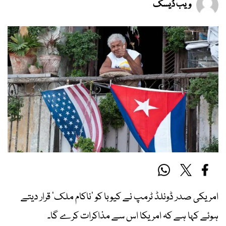
ویب ڈیسک
امریکی صدر ڈونلڈ ٹرمپ نے کیوبا کو ’ناکام ملک‘ قرار دیتے
ہوئے کہا ہے کہ امریکا اس سے مذاکرات کرے گا۔