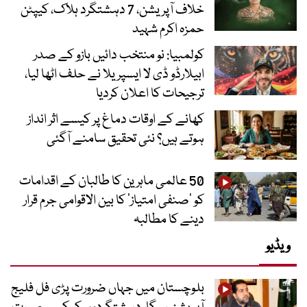
خلاف آپریشن، 7 دہشتگرد ہلاک، کیپٹن
حمزہ اکرم شہید
کولمبیا: نو منتخب دائیں بازو کے صدر
ابیلارڈو ڈی لا ایسپریلا نے حلف اٹھا لیا،
ترجیحات کا اعلان کردیا
کھانے کے اوقات دماغ پر کیسے اثر انداز
ہوتے ہیں؟ نئی تحقیق سامنے آگئی
50 عالمی ماہرین کا طالبان کے اقدامات
کو ’صنفی امتیاز‘ کا بین الاقوامی جرم قرار
دینے کا مطالبہ
ویڈیو
بلوچستان میں جہاں ضرورت پڑی فل فلیج