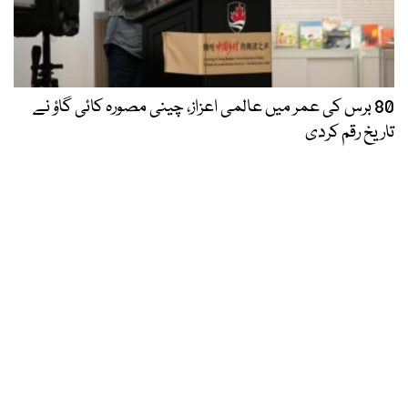
80 برس کی عمر میں عالمی اعزاز، چینی مصورہ کائی گاؤ نے
تاریخ رقم کردی