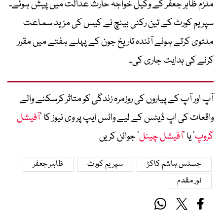
ملزم ظاہر جعفر کے وکیل خواجہ حارث عدالت میں پیش ہوئے۔
سپریم کورٹ کے تین رکنی بینچ نے کیس کی مزید سماعت
ملتوی کرتے ہوئے آئندہ تاریخ جون کے پہلے ہفتے میں مقرر
کرنے کی ہدایت جاری کی۔
آپ اور آپ کے پیاروں کی روزمرہ زندگی کو متاثر کرسکنے والے
واقعات کی اپ ڈیٹس کے لیے واٹس ایپ پر وی نیوز کا ’
آفیشل
گروپ
‘ یا ’
آفیشل چینل
‘ جوائن کریں
جسٹس ہاشم کاکڑ
سپریم کورٹ
ظاہر جعفر
نور مقدم