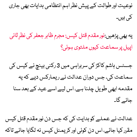
نوعیت اور طوالت کے پیش نظر اہم انتظامی ہدایات بھی جاری
کی ہیں۔
یہ بھی پڑھیں:
نور مقدم قتل کیس: مجرم ظاہر جعفر کی نظرِ ثانی
اپیل پر سماعت کیوں ملتوی ہوئی؟
جسٹس ہاشم کاکڑ کی سربراہی میں 3 رکنی بینچ نے کیس کی
سماعت کی، جس دوران عدالت نے ریمارکس دیے کہ یہ
مقدمہ ابھی طویل چلنا ہے، اس لیے اسے عید کے بعد سنا
جائے گا۔
عدالت نے عملے کو ہدایت کی کہ جس دن نور مقدم قتل کیس
مقرر کیا جائے، اس دن کوئی اور کریمنل کیس نہ لگایا جائے تاکہ