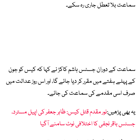
سماعت بلا تعطل جاری رہ سکے۔
سماعت کے دوران جسٹس ہاشم کاکڑ نے کہا کہ کیس کو جون
کے پہلے ہفتے میں مقرر کر دیا جائے گا، اور اس روز عدالت میں
صرف اسی مقدمے کی سماعت کی جائے۔
یہ بھی پڑھیں:
نور مقدم قتل کیس: ظاہر جعفر کی اپیل مسترد،
جسٹس باقر نجفی کا اختلافی نوٹ سامنے آگیا