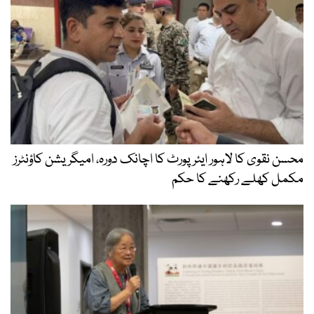
محسن نقوی کا لاہور ایئرپورٹ کا اچانک دورہ، امیگریشن کاؤنٹرز
مکمل کھلے رکھنے کا حکم