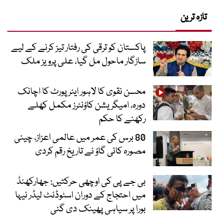
تازہ ترین
پاکستان کو ترقی کی رفتار تیز کرنے کے لیے
سازگار ماحول مل گیا، علی پرویز ملک
محسن نقوی کا لاہور ایئرپورٹ کا اچانک
دورہ، امیگریشن کاؤنٹرز مکمل کھلے
رکھنے کا حکم
80 برس کی عمر میں عالمی اعزاز، چینی
مصورہ کائی گاؤ نے تاریخ رقم کردی
بی جے پی کی اوچھی حرکتیں: جھارکھنڈ
میں احتجاج کے دوران اسٹوڈنٹ لیڈر نیہا
بورا پر سیاہی پھینک دی گئی