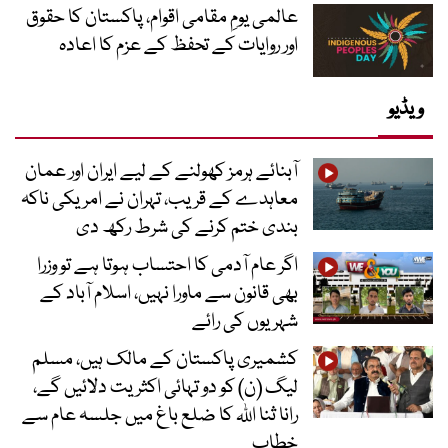
عالمی یومِ مقامی اقوام، پاکستان کا حقوق
اور روایات کے تحفظ کے عزم کا اعادہ
ویڈیو
آبنائے ہرمز کھولنے کے لیے ایران اور عمان
معاہدے کے قریب، تہران نے امریکی ناکہ
بندی ختم کرنے کی شرط رکھ دی
اگر عام آدمی کا احتساب ہوتا ہے تو وزرا
بھی قانون سے ماورا نہیں، اسلام آباد کے
شہریوں کی رائے
کشمیری پاکستان کے مالک ہیں، مسلم
لیگ (ن) کو دو تہائی اکثریت دلائیں گے،
رانا ثنا اللہ کا ضلع باغ میں جلسہ عام سے
خطاب