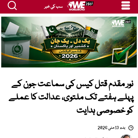
سب کی خبر
نور مقدم قتل کیس کی سماعت جون کے
پہلے ہفتے تک ملتوی، عدالت کا عملے
کو خصوصی ہدایت
بدھ 13 مئی 2026