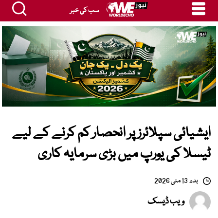
سب کی خبر
ایشیائی سپلائرز پر انحصار کم کرنے کے لیے
ٹیسلا کی یورپ میں بڑی سرمایہ کاری
بدھ 13 مئی 2026
ویب ڈیسک