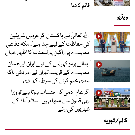
قائم کردیا
ویڈیو
’اللہ تعالیٰ نے پاکستان کو حرمین شریفین
کی حفاظت کے لیے چنا ہے‘، مکہ دفاعی
معاہدے پر اراکین پارلیمنٹ کا اظہار خیال
آبنائے ہرمز کھولنے کے لیے ایران اور عمان
معاہدے کے قریب، تہران نے امریکی ناکہ
بندی ختم کرنے کی شرط رکھ دی
اگر عام آدمی کا احتساب ہوتا ہے تو وزرا
بھی قانون سے ماورا نہیں، اسلام آباد کے
شہریوں کی رائے
کالم / تجزیہ