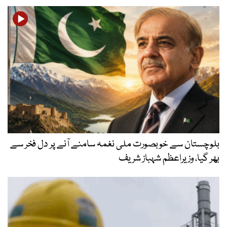
بلوچستان سے خوبصورت ملی نغمہ سامنے آنے پر دل فخر سے
بھر گیا، وزیراعظم شہباز شریف