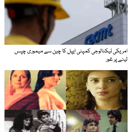
امریکی ٹیکنالوجی کمپنی ایپل کا چین سے میموری چپس
لینے پر غور