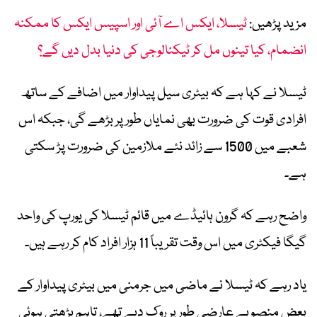
مزید پڑھیں:
ٹیسلا، ایکس اے آئی اور اسپیس ایکس کا ممکنہ
انضمام، کیا تینوں مل کر ٹیکنالوجی کی دنیا بدل دیں گے؟
ٹیسلا نے کہا ہے کہ بیٹری سیل پیداوار میں اضافے کے ساتھ
افرادی قوت کی ضرورت بھی نمایاں طور پر بڑھے گی، جبکہ اس
شعبے میں 1500 سے زائد نئے ملازمین کی ضرورت پڑ سکتی
ہے۔
واضح رہے کہ گرون ہائیڈے میں قائم ٹیسلا کی یورپ کی واحد
گیگا فیکٹری میں اس وقت تقریباً 11 ہزار افراد کام کر رہے ہیں۔
یاد رہے کہ ٹیسلا نے ماضی میں جرمنی میں بیٹری پیداوار کے
بعض منصوبے عارضی طور پر روک دیے تھے، تاہم بڑھتی ہوئی