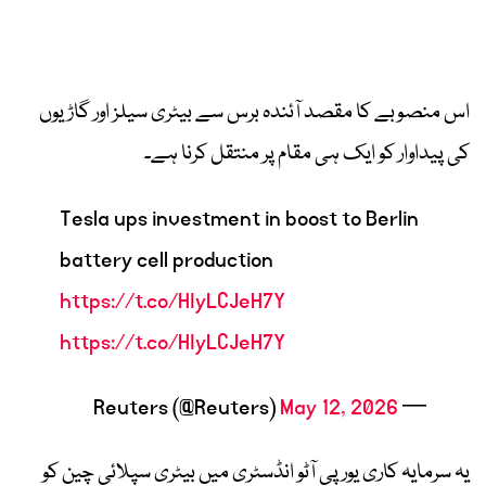
اس منصوبے کا مقصد آئندہ برس سے بیٹری سیلز اور گاڑیوں
کی پیداوار کو ایک ہی مقام پر منتقل کرنا ہے۔
Tesla ups investment in boost to Berlin
battery cell production
https://t.co/HIyLCJeH7Y
https://t.co/HIyLCJeH7Y
May 12, 2026
— Reuters (@Reuters)
یہ سرمایہ کاری یورپی آٹو انڈسٹری میں بیٹری سپلائی چین کو