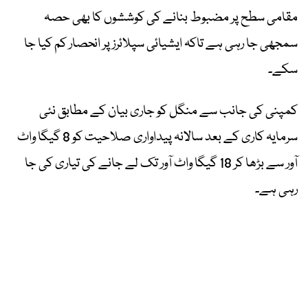
مقامی سطح پر مضبوط بنانے کی کوششوں کا بھی حصہ
سمجھی جا رہی ہے تاکہ ایشیائی سپلائرز پر انحصار کم کیا جا
سکے۔
کمپنی کی جانب سے منگل کو جاری بیان کے مطابق نئی
سرمایہ کاری کے بعد سالانہ پیداواری صلاحیت کو 8 گیگا واٹ
آور سے بڑھا کر 18 گیگا واٹ آور تک لے جانے کی تیاری کی جا
رہی ہے۔