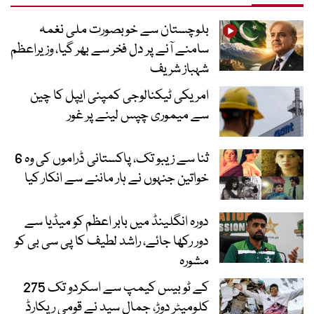
بلوچستان سے خوبصورت ملی نغمہ
سامنے آنے پر دل فخر سے بھر گیا، وزیراعظم
شہباز شریف
امریکی ٹیکنالوجی کمپنی ایپل کا چین
سے میموری چپس لینے پر غور
ثنا سے زیبو تک، پاکستانی ڈراموں کی وہ 6
خواتین جنہوں نے ہار ماننے سے انکار کیا
دورہ انگلینڈ میں بابر اعظم کو میڈیا سے
دور رکھا جائے، راشد لطیف کا پی سی بی کو
مشورہ
کے ٹو بیس کیمپ سے اسکردو تک 275
کلومیٹر دوڑ، جمال سید نے قومی ریکارڈ