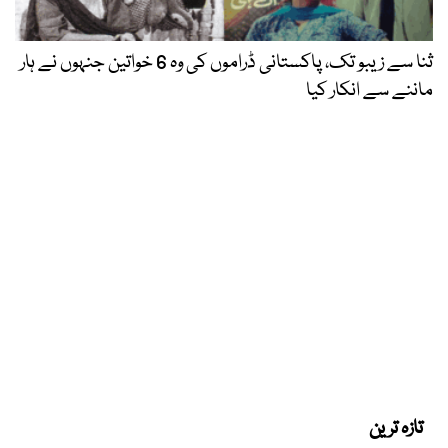
ثنا سے زیبو تک، پاکستانی ڈراموں کی وہ 6 خواتین جنہوں نے ہار
ماننے سے انکار کیا
تازہ ترین