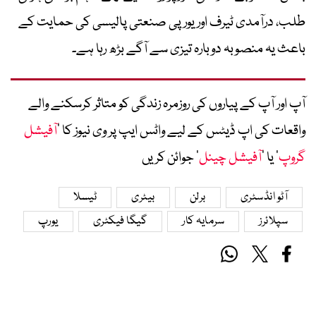
طلب، درآمدی ٹیرف اور یورپی صنعتی پالیسی کی حمایت کے
باعث یہ منصوبہ دوبارہ تیزی سے آگے بڑھ رہا ہے۔
آپ اور آپ کے پیاروں کی روزمرہ زندگی کو متاثر کرسکنے والے
واقعات کی اپ ڈیٹس کے لیے واٹس ایپ پر وی نیوز کا ’
آفیشل
گروپ
‘ یا ’
آفیشل چینل
‘ جوائن کریں
آٹو انڈسٹری
برلن
بیٹری
ٹیسلا
سپلائرز
سرمایہ کار
گیگا فیکٹری
یورپ