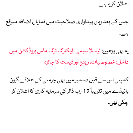
اعلان کریا ہے۔
جس کے بعد وہاں پیداواری صلاحیت میں نمایاں اضافہ متوقع
ہے۔
یہ بھی پڑھیں:
ٹیسلا سیمی الیکٹرک ٹرک ماس پروڈکشن میں
داخل: خصوصیات، رینج اور قیمت کا جائزہ
کمپنی اس سے قبل دسمبر میں بھی جرمنی کے علاقے گرون
ہائیڈے میں تقریباً 1.2 ارب ڈالر کی سرمایہ کاری کا اعلان کر
چکی تھی۔