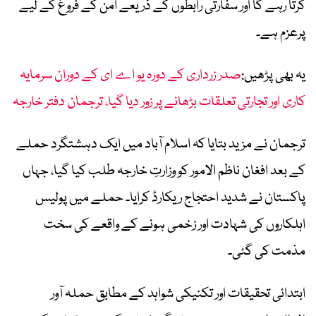
کرتا رہے گا اور سفارتی رابطوں کے ذریعے امن کے فروغ کے لیے
پرعزم ہے۔
یہ بھی پڑھیں:
صدر زرداری کے دورہ یو اے ای کے دوران سرمایہ
کاری اور تجارتی تعلقات بڑھانے پر زور دیا گیا، ترجمان دفتر خارجہ
ترجمان نے مزید بتایا کہ اسلام آباد میں ایک دہشتگرد حملے
کے بعد افغان ناظم الامور کو وزارتِ خارجہ طلب کیا گیا، جہاں
پاکستان نے شدید احتجاج ریکارڈ کرایا۔ حملے میں پولیس
اہلکاروں کی شہادت اور زخمی ہونے کے واقعے کی سخت
مذمت کی گئی۔
ابتدائی تحقیقات اور تکنیکی شواہد کے مطابق حملہ آور