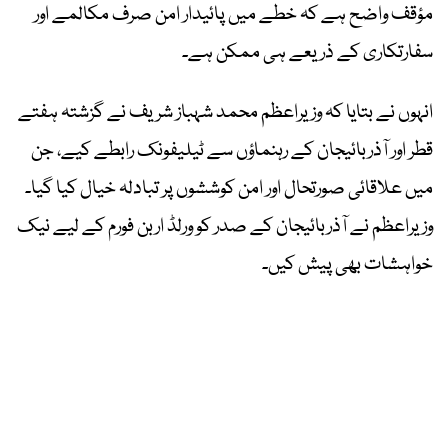
مؤقف واضح ہے کہ خطے میں پائیدار امن صرف مکالمے اور
سفارتکاری کے ذریعے ہی ممکن ہے۔
انہوں نے بتایا کہ وزیراعظم محمد شہباز شریف نے گزشتہ ہفتے
قطر اور آذربائیجان کے رہنماؤں سے ٹیلیفونک رابطے کیے، جن
میں علاقائی صورتحال اور امن کوششوں پر تبادلہ خیال کیا گیا۔
وزیراعظم نے آذربائیجان کے صدر کو ورلڈ اربن فورم کے لیے نیک
خواہشات بھی پیش کیں۔