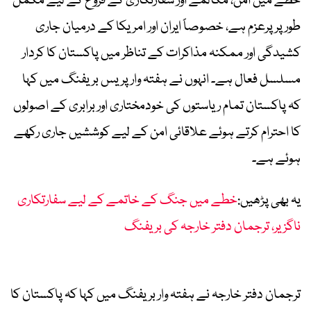
خطے میں امن، مکالمے اور سفارتکاری کے فروغ کے لیے مکمل
طور پر پرعزم ہے، خصوصاً ایران اور امریکا کے درمیان جاری
کشیدگی اور ممکنہ مذاکرات کے تناظر میں پاکستان کا کردار
مسلسل فعال ہے۔ انہوں نے ہفتہ وار پریس بریفنگ میں کہا
کہ پاکستان تمام ریاستوں کی خودمختاری اور برابری کے اصولوں
کا احترام کرتے ہوئے علاقائی امن کے لیے کوششیں جاری رکھے
ہوئے ہے۔
یہ بھی پڑھیں:
خطے میں جنگ کے خاتمے کے لیے سفارتکاری
ناگزیر، ترجمان دفتر خارجہ کی بریفنگ
ترجمان دفتر خارجہ نے ہفتہ وار بریفنگ میں کہا کہ پاکستان کا