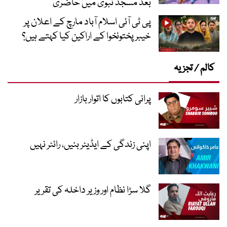
بعد مسجد نبویؐ میں حاضری
پی ٹی آئی اسلام آباد مارچ کے اعلان پر
خیبر پختونخوا کے اراکین کیا کہتے ہیں؟
کالم / تجزیہ
پرانی کتابوں کا اتوار بازار
اپنی زندگی کے ایڈیٹر بنیں، رائٹر نہیں
گلا سڑا نظام اور وزیر داخلہ کی تقریر