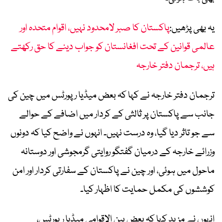
یہ بھی پڑھیں:
پاکستان کا صبر لامحدود نہیں، اقوام متحدہ اور
عالمی قوانین کے تحت افغانستان کو جواب دینے کا حق رکھتے
ہیں، ترجمان دفتر خارجہ
ترجمان دفتر خارجہ نے کہا کہ بعض میڈیا رپورٹس میں چین کی
جانب سے پاکستان پر ثالثی کے کردار میں اضافے کے حوالے
سے جو تاثر دیا گیا، وہ درست نہیں۔ انہوں نے واضح کیا کہ دونوں
وزرائے خارجہ کے درمیان گفتگو روایتی گرمجوشی اور دوستانہ
ماحول میں ہوئی، اور چین نے پاکستان کے سفارتی کردار اور امن
کوششوں کی مکمل حمایت کا اظہار کیا۔
انہوں نے مزید کہا کہ بعض بین الاقوامی میڈیا رپورٹس،