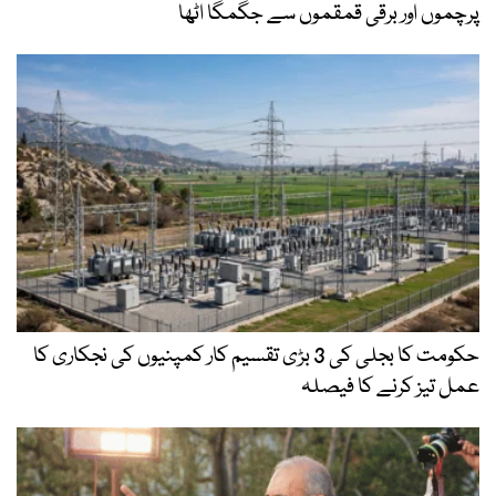
پرچموں اور برقی قمقموں سے جگمگا اٹھا
حکومت کا بجلی کی 3 بڑی تقسیم کار کمپنیوں کی نجکاری کا
عمل تیز کرنے کا فیصلہ