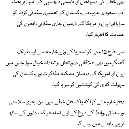
بھی خطے کی صورتحال اور باہمی دلچسپی کے امور زیر بحث
آئے۔ سعودی عرب نے پاکستان کے تعمیری سفارتی کردار کو
سراہا اور ایران و امریکا کے درمیان جاری سفارتی رابطوں کی
حمایت کا اظہار کیا۔
اسی طرح 12 مئی کو آسٹریا کے وزیر خارجہ سے ٹیلیفونک
گفتگو میں بھی علاقائی صورتحال پر تبادلہ خیال ہوا، جس میں
ایران اور امریکا کے درمیان ممکنہ مذاکرات اور پاکستان کی
سہولت کاری کی کوششوں کو سراہا گیا۔
دفتر خارجہ نے کہا کہ پاکستان خطے میں امن، بحری سلامتی
اور سفارتی روابط کے فروغ کے لیے تمام شراکت داروں کے ساتھ
قریبی رابطے میں رہے گا۔