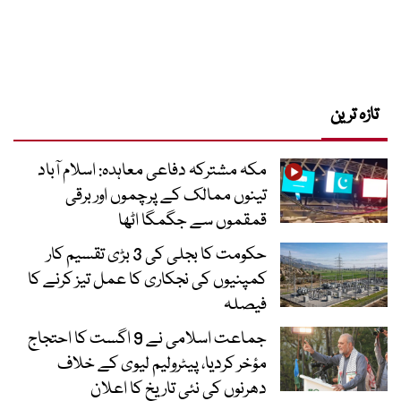
تازہ ترین
مکہ مشترکہ دفاعی معاہدہ: اسلام آباد
تینوں ممالک کے پرچموں اور برقی
قمقموں سے جگمگا اٹھا
حکومت کا بجلی کی 3 بڑی تقسیم کار
کمپنیوں کی نجکاری کا عمل تیز کرنے کا
فیصلہ
جماعت اسلامی نے 9 اگست کا احتجاج
مؤخر کردیا، پیٹرولیم لیوی کے خلاف
دھرنوں کی نئی تاریخ کا اعلان