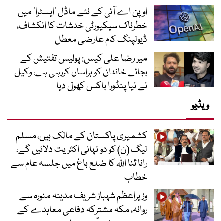
اوپن اے آئی کے نئے ماڈل ’ایسٹرا‘ میں
خطرناک سیکیورٹی خدشات کا انکشاف،
ڈیولپنگ کام عارضی معطل
میر رضا علی کیس: پولیس تفتیش کے
بجائے خاندان کو ہراساں کررہی ہے، وکیل
نے نیا پنڈورا باکس کھول دیا
ویڈیو
کشمیری پاکستان کے مالک ہیں، مسلم
لیگ (ن) کو دو تہائی اکثریت دلائیں گے،
رانا ثنا اللہ کا ضلع باغ میں جلسہ عام سے
خطاب
وزیراعظم شہباز شریف مدینہ منورہ سے
روانہ، مکہ مشترکہ دفاعی معاہدے کے