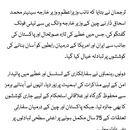
ترجمان نے بتایا کہ نائب وزیراعظم و وزیر خارجہ سینیٹر محمد
اسحاق ڈار نے چین کے وزیر خارجہ وانگ یی سے ٹیلی فونک
گفتگو کی، جس میں خطے کی تازہ صورتحال اور پاکستان کی
جانب سے ایران اور امریکا کے درمیان رابطوں کو آسان بنانے کی
کوششوں پر تبادلہ خیال کیا گیا۔
دونوں رہنماؤں نے سفارتکاری کے تسلسل اور خطے میں پائیدار
امن کے لیے مذاکرات کی اہمیت پر زور دیا۔ انہوں نے آبنائے ہرمز
سے محفوظ گزرگاہ اور علاقائی استحکام کے لیے جاری کوششوں
کا بھی جائزہ لیا، جبکہ پاکستان اور چین کے درمیان سفارتی
تعلقات کے 75 سال مکمل ہونے پر اعلیٰ سطحی تبادلوں پر
بھی بات ہوئی۔