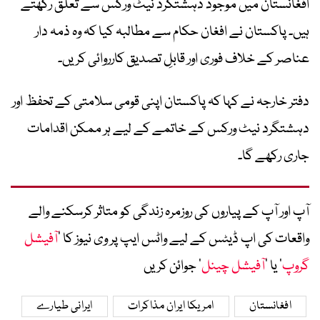
افغانستان میں موجود دہشتگرد نیٹ ورکس سے تعلق رکھتے
ہیں۔ پاکستان نے افغان حکام سے مطالبہ کیا کہ وہ ذمہ دار
عناصر کے خلاف فوری اور قابلِ تصدیق کارروائی کریں۔
دفتر خارجہ نے کہا کہ پاکستان اپنی قومی سلامتی کے تحفظ اور
دہشتگرد نیٹ ورکس کے خاتمے کے لیے ہر ممکن اقدامات
جاری رکھے گا۔
آپ اور آپ کے پیاروں کی روزمرہ زندگی کو متاثر کرسکنے والے
واقعات کی اپ ڈیٹس کے لیے واٹس ایپ پر وی نیوز کا ’
آفیشل
گروپ
‘ یا ’
آفیشل چینل
‘ جوائن کریں
افغانستان
امریکا ایران مذاکرات
ایرانی طیارے