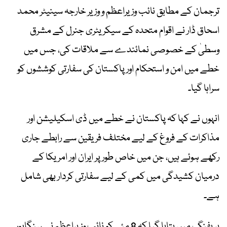
ترجمان کے مطابق نائب وزیراعظم و وزیر خارجہ سینیٹر محمد
اسحاق ڈار نے اقوام متحدہ کے سیکریٹری جنرل کے مشرق
وسطیٰ کے خصوصی نمائندے سے ملاقات کی، جس میں
خطے میں امن و استحکام اور پاکستان کی سفارتی کوششوں کو
سراہا گیا۔
انہوں نے کہا کہ پاکستان نے خطے میں ڈی اسکیلیشن اور
مذاکرات کے فروغ کے لیے مختلف فریقین سے رابطے جاری
رکھے ہوئے ہیں، جن میں خاص طور پر ایران اور امریکا کے
درمیان کشیدگی میں کمی کے لیے سفارتی کردار بھی شامل
ہے۔
بریفنگ میں بتایا گیا کہ 8 مئی کو نائب وزیراعظم نے سنگاپور