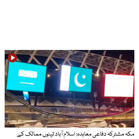
مکہ مشترکہ دفاعی معاہدہ: اسلام آباد تینوں ممالک کے