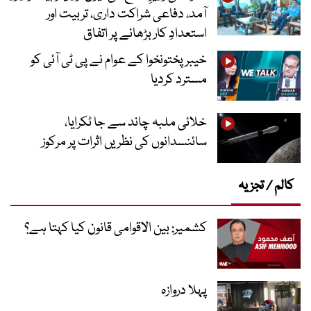
آمد، دفاعی شراکت داری، تربیت اور
استعدادِ کار بڑھانے پر اتفاق
خیبرپختونخوا کے عوام نے پی ٹی آئی کو
مسترد کردیا
خلائی ملبہ چاند سے جا ٹکرایا،
سائنسدانوں کی نظریں اثرات پر مرکوز
کالم / تجزیہ
کشمیر: بین الاقوامی قانون کیا کہتا ہے؟
پہلا دروازہ