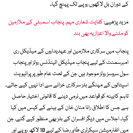
کے دوران بل لاکھوں روپے تک پہنچ گیا۔
مزید پڑھیے:
کفایت شعاری مہم، پنجاب اسمبلی کے ملازمین
کو ملنے والا اعزازیہ بھی بند
پنجاب میں سرکاری ملازمین اور عہدیداروں کے میڈیکل ری
امبرسمنٹ کے لیے پنجاب میڈیکل اٹینڈنس رولز اور پنجاب
سول سروسز رولز موجود ہیں جن کے تحت عام طور پر پرائیویٹ
اسپتالوں کے مہنگے بلز سرکاری خزانے سے ادا نہیں کیے جاتے۔
تاہم کابینہ کو قواعد میں نرمی دینے کا قانونی اختیار حاصل
ہے جس کا اطلاق رانا منان خان کے بیٹے کے کیس میں کیا
گیا۔ اجلاس میں دیگر افسران کے بلز بھی منظور کیے گئے، جن
میں انفارمیشن سیکرٹری طاہر رضا کے لیے 10 لاکھ روپے اور