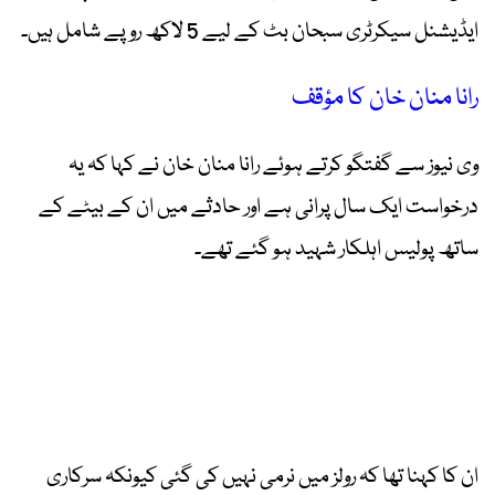
ایڈیشنل سیکرٹری سبحان بٹ کے لیے 5 لاکھ روپے شامل ہیں۔
رانا منان خان کا مؤقف
وی نیوز سے گفتگو کرتے ہوئے رانا منان خان نے کہا کہ یہ
درخواست ایک سال پرانی ہے اور حادثے میں ان کے بیٹے کے
ساتھ پولیس اہلکار شہید ہو گئے تھے۔
ان کا کہنا تھا کہ رولز میں نرمی نہیں کی گئی کیونکہ سرکاری