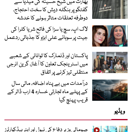
بھارت میں شیخ حسینہ کی میڈیا سے
گفتگو پر بنگلہ دیش کا سخت احتجاج،
دوطرفہ تعلقات متاثر ہونے کا خدشہ
لاک اپ، سچ یا سزا کی فاتح شریا کلرا کی
جیت پر سوہائے علی ابڑو کا جذباتی ردعمل
پاکستان اور ڈنمارک کا توانائی کے شعبے
میں اسٹریٹجک تعاون کا آغاز، گرین انرجی
منتقلی تیز کرنے پر اتفاق
درآمدات میں بے پناہ اضافہ، مالی سال
کے پہلے ماہ تجارتی خسارہ 4 ارب ڈالر کے
قریب پہنچ گیا
ویڈیو
صومالی وزیرِ دفاع کی نیول اور ایئر ہیڈکوارٹرز