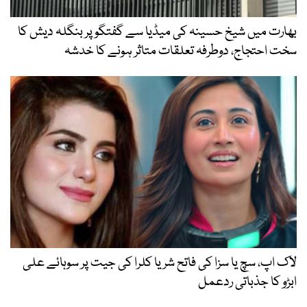
بھارت میں شیخ حسینہ کی میڈیا سے گفتگو پر بنگلہ دیش کا
سخت احتجاج، دوطرفہ تعلقات متاثر ہونے کا خدشہ
لاک اپ، سچ یا سزا کی فاتح شریا کلرا کی جیت پر سوہائے علی
ابڑو کا جذباتی ردعمل