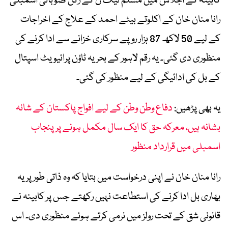
کابینہ کے اجلاس میں مسلم لیگ ن کے رکن صوبائی اسمبلی
رانا منان خان کے اکلوتے بیٹے احمد کے علاج کے اخراجات
کے لیے 50 لاکھ 87 ہزار روپے سرکاری خزانے سے ادا کرنے کی
منظوری دی گئی۔ یہ رقم لاہور کے بحریہ ٹاؤن پرائیویٹ اسپتال
کے بل کی ادائیگی کے لیے منظور کی گئی۔
یہ بھی پڑھیں:
دفاع وطن وطن کے لیے افواج پاکستان کے شانہ
بشانہ ہیں، معرکہ حق کا ایک سال مکمل ہونے پر پنجاب
اسمبلی میں قرارداد منظور
رانا منان خان نے اپنی درخواست میں بتایا کہ وہ ذاتی طور پر یہ
بھاری بل ادا کرنے کی استطاعت نہیں رکھتے جس پر کابینہ نے
قانونی شق کے تحت رولز میں نرمی کرتے ہوئے منظوری دی۔ اس