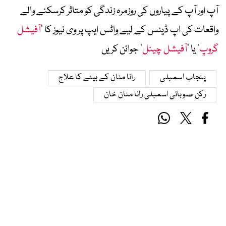
آپ اور آپ کے پیاروں کی روزمرہ زندگی کو متاثر کرسکنے والے
واقعات کی اپ ڈیٹس کے لیے واٹس ایپ پر وی نیوز کا ’
آفیشل
گروپ
‘ یا ’
آفیشل چینل
‘ جوائن کریں
پنجاب اسمبلی
رانا منان کے بیٹے کا علاج
رکن صوبائی اسمبلی رانا منان خان