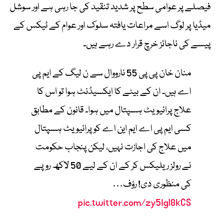
فیصلے پر عوامی سطح پر شدید تنقید کی جا رہی ہے اور سوشل
میڈیا پر لوگ اسے مراعات یافتہ سلوک اور عوام کے ٹیکس کے
پیسے کی ناجائز خرچ قرار دے رہے ہیں۔
منان خان پی پی 55 نارووال سے ن لیگ کے ایم پی
اے ہیں۔ ان کے بیٹے کا ایکسیڈنٹ ہوا تو اس کا
علاج پرائیویٹ ہسپتال میں ہوا۔ قانون کے مطابق
کسی ایم پی اے ایم این اے کو پرائیویٹ ہسپتال
میں علاج کی اجازت نہیں، لیکن پنجاب حکومت
نے رولز ریلیکس کر کے ان کے لیے 50 لاکھ روپے
کی منظوری دی! رؤف…
pic.twitter.com/zy5Igl8kCS