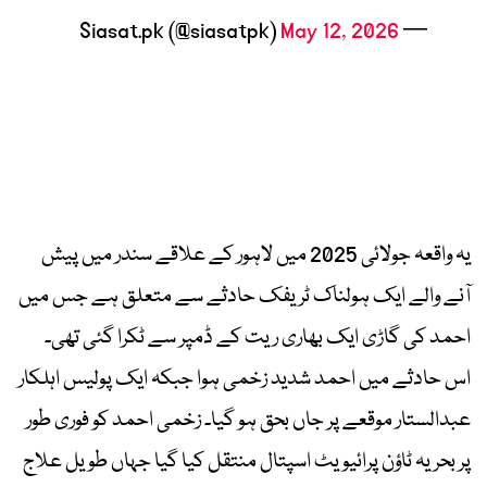
May 12, 2026
— Siasat.pk (@siasatpk)
یہ واقعہ جولائی 2025 میں لاہور کے علاقے سندر میں پیش
آنے والے ایک ہولناک ٹریفک حادثے سے متعلق ہے جس میں
احمد کی گاڑی ایک بھاری ریت کے ڈمپر سے ٹکرا گئی تھی۔
اس حادثے میں احمد شدید زخمی ہوا جبکہ ایک پولیس اہلکار
عبدالستار موقعے پر جاں بحق ہو گیا۔ زخمی احمد کو فوری طور
پر بحریہ ٹاؤن پرائیویٹ اسپتال منتقل کیا گیا جہاں طویل علاج