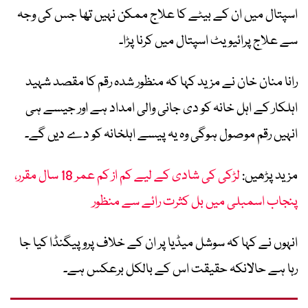
اسپتال میں ان کے بیٹے کا علاج ممکن نہیں تھا جس کی وجہ
سے علاج پرائیویٹ اسپتال میں کرنا پڑا۔
رانا منان خان نے مزید کہا کہ منظور شدہ رقم کا مقصد شہید
اہلکار کے اہل خانہ کو دی جانی والی امداد ہے اور جیسے ہی
انہیں رقم موصول ہوگی وہ یہ پیسے اہلخانہ کو دے دیں گے۔
مزید پڑھیں:
لڑکی کی شادی کے لیے کم از کم عمر 18 سال مقرر،
پنجاب اسمبلی میں بل کثرت رائے سے منظور
انہوں نے کہا کہ سوشل میڈیا پر ان کے خلاف پروپیگنڈا کیا جا
رہا ہے حالانکہ حقیقت اس کے بالکل برعکس ہے۔