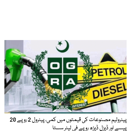
پیٹرولیم مصنوعات کی قیمتوں میں کمی، پیٹرول 2 روپے 20
پیسے اور ڈیزل ڈیڑھ روپے فی لیٹر سستا