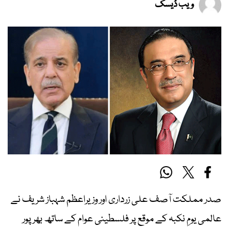
ویب ڈیسک
صدر مملکت آصف علی زرداری اور وزیراعظم شہباز شریف نے
عالمی یومِ نکبہ کے موقع پر فلسطینی عوام کے ساتھ بھرپور