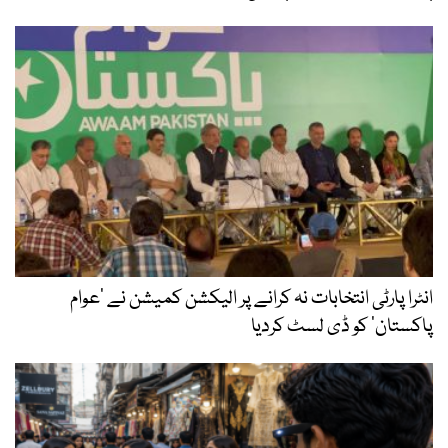
انٹرا پارٹی انتخابات نہ کرانے پر الیکشن کمیشن نے ’عوام
پاکستان‘ کو ڈی لسٹ کردیا