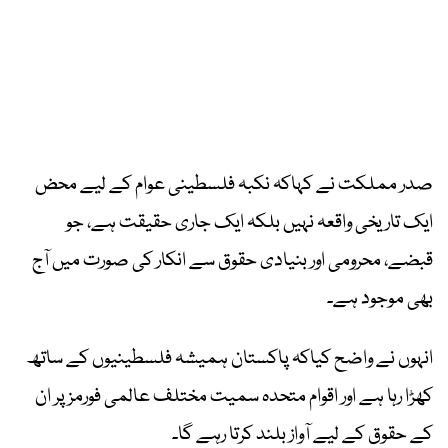
صدر مملکت نے کہاکہ نکبہ فلسطینی عوام کے لیے محض
ایک تاریخی واقعہ نہیں بلکہ ایک جاری حقیقت ہے، جو
قبضے، محرومی اور بنیادی حقوق سے انکار کی صورت میں آج
بھی موجود ہے۔
انہوں نے واضح کیاکہ پاکستان ہمیشہ فلسطینیوں کے ساتھ
کھڑا رہا ہے اور اقوام متحدہ سمیت مختلف عالمی فورمز پر ان
کے حقوق کے لیے آواز بلند کرتا رہے گا۔