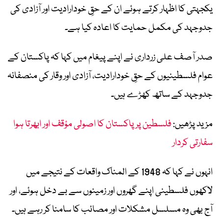
یکجہتی کا اظہار کرتے ہوئے ان کے حقِ خودارادیت اور آزادی کی
جدوجہد کی مکمل حمایت کا اعادہ کیا ہے۔
صدر آصف علی زرداری نے اپنے پیغام میں کہا کہ پاکستان کے
عوام فلسطینیوں کے حقِ خودارادیت، آزادی اور وقار کی منصفانہ
جدوجہد کے ساتھ کھڑے ہیں۔
مزید پڑھیں:
فلسطین پر پاکستان کا اصولی مؤقف اور ابھرتا ہوا
سفارتی کردار
انہوں نے کہا کہ 1948 کے المناک واقعات کے نتیجے میں
لاکھوں فلسطینی اپنے گھروں اور زمینوں سے بے دخل ہوئے، اور
آج بھی وہ مسلسل مشکلات اور مصائب کا سامنا کر رہے ہیں۔