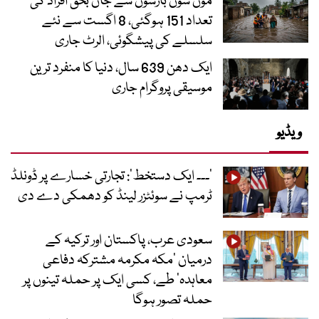
مون سون بارشوں سے جاں بحق افراد کی
تعداد 151 ہوگئی، 8 اگست سے نئے
سلسلے کی پیشگوئی، الرٹ جاری
ایک دھن 639 سال، دنیا کا منفرد ترین
موسیقی پروگرام جاری
ویڈیو
’۔۔۔ ایک دستخط‘: تجارتی خسارے پر ڈونلڈ
ٹرمپ نے سوئٹزر لینڈ کو دھمکی دے دی
سعودی عرب، پاکستان اور ترکیہ کے
درمیان ’مکہ مکرمہ مشترکہ دفاعی
معاہدہ‘ طے، کسی ایک پر حملہ تینوں پر
حملہ تصور ہوگا