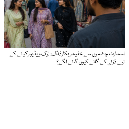
اسمارٹ چشموں سے خفیہ ریکارڈنگ: لوگ ویڈیو رکوانے کے
لیے ڈزنی کے گانے کیوں گانے لگے؟