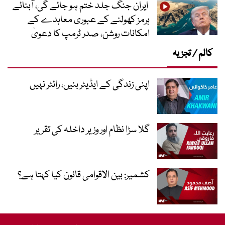
ایران جنگ جلد ختم ہو جائے گی، آبنائے
ہرمز کھولنے کے عبوری معاہدے کے
امکانات روشن، صدر ٹرمپ کا دعویٰ
کالم / تجزیہ
اپنی زندگی کے ایڈیٹر بنیں، رائٹر نہیں
گلا سڑا نظام اور وزیر داخلہ کی تقریر
کشمیر: بین الاقوامی قانون کیا کہتا ہے؟