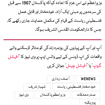
وزیراعظم نے اس عزم کا اعادہ کیاکہ پاکستان 1967 سے قبل
کی سرحدوں پر مبنی ایک آزاد، خودمختار اور قابلِ عمل
فلسطینی ریاست کے قیام کی مکمل حمایت جاری رکھے گا،
جس کا دارالحکومت القدس الشریف ہوگا۔
آپ اور آپ کے پیاروں کی روزمرہ زندگی کو متاثر کرسکنے والے
واقعات کی اپ ڈیٹس کے لیے واٹس ایپ پر وی نیوز کا ’
آفیشل
گروپ
‘ یا ’
آفیشل چینل
‘ جوائن کریں
WENEWS
آصف زرداری
خود مختار فلسطینی ریاست
شہباز شریف
صدر مملکت
وزیراعظم پاکستان
وی نیوز
یوم یکبہ