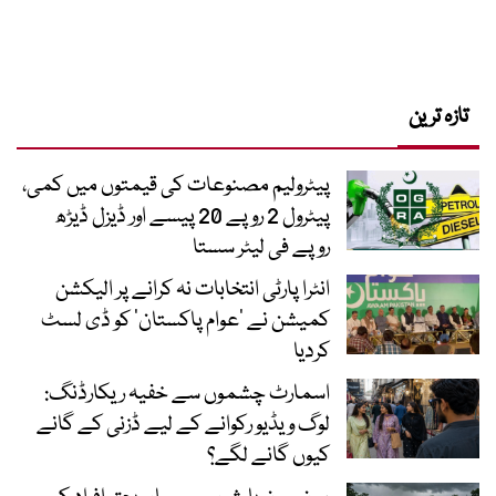
تازہ ترین
پیٹرولیم مصنوعات کی قیمتوں میں کمی،
پیٹرول 2 روپے 20 پیسے اور ڈیزل ڈیڑھ
روپے فی لیٹر سستا
انٹرا پارٹی انتخابات نہ کرانے پر الیکشن
کمیشن نے ’عوام پاکستان‘ کو ڈی لسٹ
کردیا
اسمارٹ چشموں سے خفیہ ریکارڈنگ:
لوگ ویڈیو رکوانے کے لیے ڈزنی کے گانے
کیوں گانے لگے؟