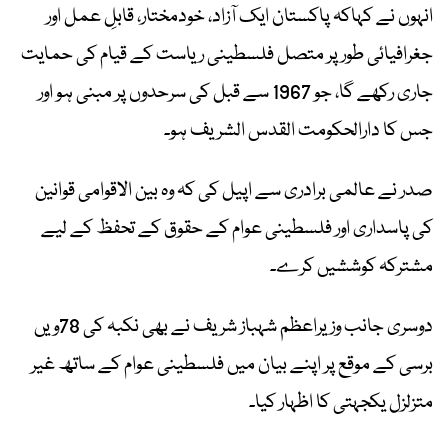
انہوں نے کہاکہ پاکستان ایک آزاد، خودمختار، قابلِ عمل اور
جغرافیائی طور پر متصل فلسطینی ریاست کے قیام کی حمایت
جاری رکھے گا، جو 1967 سے قبل کی سرحدوں پر مبنی ہو اور
جس کا دارالحکومت القدس الشریف ہو۔
صدر نے عالمی برادری سے اپیل کی کہ وہ بین الاقوامی قوانین
کی پاسداری اور فلسطینی عوام کے حقوق کے تحفظ کے لیے
مشترکہ کوششیں کرے۔
دوسری جانب وزیراعظم شہباز شریف نے بھی نکبہ کی 78ویں
برسی کے موقع پر اپنے بیان میں فلسطینی عوام کے ساتھ غیر
متزلزل یکجہتی کا اظہار کیا۔