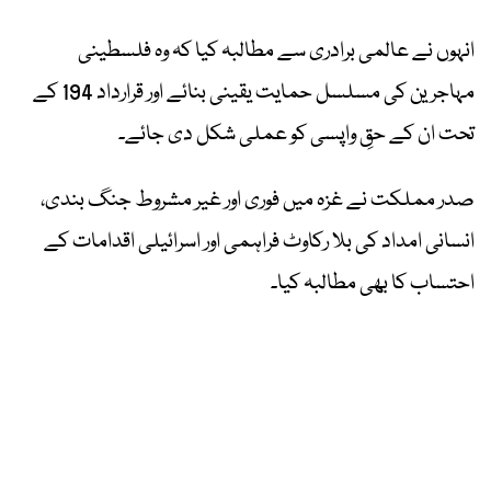
انہوں نے عالمی برادری سے مطالبہ کیا کہ وہ فلسطینی
مہاجرین کی مسلسل حمایت یقینی بنائے اور قرارداد 194 کے
تحت ان کے حقِ واپسی کو عملی شکل دی جائے۔
صدر مملکت نے غزہ میں فوری اور غیر مشروط جنگ بندی،
انسانی امداد کی بلا رکاوٹ فراہمی اور اسرائیلی اقدامات کے
احتساب کا بھی مطالبہ کیا۔