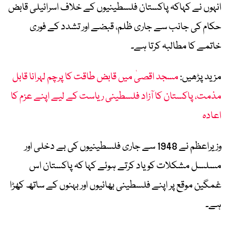
انہوں نے کہاکہ پاکستان فلسطینیوں کے خلاف اسرائیلی قابض
حکام کی جانب سے جاری ظلم، قبضے اور تشدد کے فوری
خاتمے کا مطالبہ کرتا ہے۔
مزید پڑھیں:
مسجد اقصیٰ میں قابض طاقت کا پرچم لہرانا قابل
مذمت، پاکستان کا آزاد فلسطینی ریاست کے لیے اپنے عزم کا
اعادہ
وزیراعظم نے 1948 سے جاری فلسطینیوں کی بے دخلی اور
مسلسل مشکلات کو یاد کرتے ہوئے کہا کہ پاکستان اس
غمگین موقع پر اپنے فلسطینی بھائیوں اور بہنوں کے ساتھ کھڑا
ہے۔