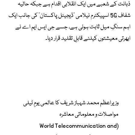
ذہانت کے شعبے میں ایک انقلابی اقدام ہے جبکہ حالیہ
شفاف 5G اسپیکٹرم نیلامی ’ڈیجیٹل پاکستان‘ کی جانب ایک
اہم سنگِ میل ثابت ہوئی ہے، جسے جی ایس ایم اے نے
ابھرتی معیشتوں کیلئے قابلِ تقلید قرار دیا۔
وزیراعظم محمد شہباز شریف کا عالمی یومِ ٹیلی
مواصلات و معلوماتی معاشرہ
(World Telecommunication and