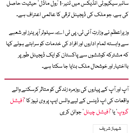
سائبر سیکیورٹی انڈیکس میں ٹئیر-1 ’رول ماڈل‘ حیثیت حاصل
کی ہے، جو ملک کی ڈیجیٹل ترقی کا عالمی اعتراف ہے۔
وزیراعظم نے وزارتِ آئی ٹی، پی ٹی اے، سیلولر آپریٹرز اور شعبے
سے وابستہ تمام اداروں اور افراد کی خدمات کو سراہتے ہوئے کہا
کہ مشترکہ کوششوں سے پاکستان کو ایک ڈیجیٹل طور پر
بااختیار اور خوشحال ملک بنایا جا سکتا ہے۔
آپ اور آپ کے پیاروں کی روزمرہ زندگی کو متاثر کرسکنے والے
واقعات کی اپ ڈیٹس کے لیے واٹس ایپ پر وی نیوز کا ’
آفیشل
گروپ
‘ یا ’
آفیشل چینل
‘ جوائن کریں
شہباز شریف