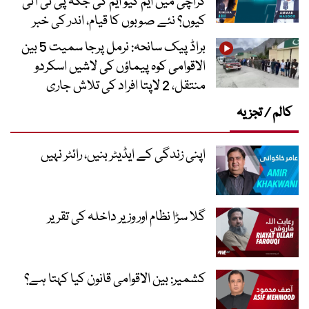
کراچی میں ایم کیو ایم کی جگہ پی ٹی آئی
کیوں؟ نئے صوبوں کا قیام، اندر کی خبر
براڈ پیک سانحہ: نرمل پرجا سمیت 5 بین
الاقوامی کوہ پیماؤں کی لاشیں اسکردو
منتقل، 2 لاپتا افراد کی تلاش جاری
کالم / تجزیہ
اپنی زندگی کے ایڈیٹر بنیں، رائٹر نہیں
گلا سڑا نظام اور وزیر داخلہ کی تقریر
کشمیر: بین الاقوامی قانون کیا کہتا ہے؟