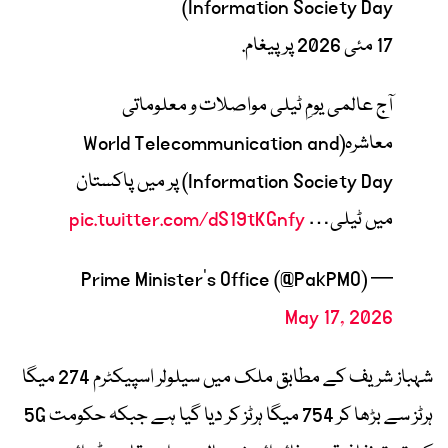
Information Society Day)
17 مئی 2026 پر پیغام.
آج عالمی یومِ ٹیلی مواصلات و معلوماتی
معاشرہ(World Telecommunication and
Information Society Day) پر میں پاکستان
میں ٹیلی…
pic.twitter.com/dS19tKGnfy
— Prime Minister’s Office (@PakPMO)
May 17, 2026
شہباز شریف کے مطابق ملک میں سیلولر اسپیکٹرم 274 میگا
ہرٹز سے بڑھا کر 754 میگا ہرٹز کر دیا گیا ہے جبکہ حکومت 5G