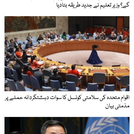
گے؟ وزیر تعلیم نے جدید طریقہ بتادیا
اقوام متحدہ کی سلامتی کونسل کا سوات دہشتگردانہ حملے پر
مذمتی بیان