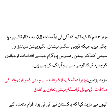
وزیراعظم کا کہنا تھا کہ آئی ٹی برآمدات 3.8 ارب ڈالر تک پہنچ
چکی ہیں، جبکہ ڈیجی اسکلز، نیشنل انکیوبیشن سینٹرز اور
سیمی کنڈکٹر ہیومن ریسورس پروگرام جیسے اقدامات نوجوانوں
کو جدید ٹیکنالوجی سے ہم آہنگ کر رہے ہیں۔
مزید پڑھیں:
وزیر اعظم شہباز شریف سے چینی کاروباری وفد کی
ملاقات، ڈیجیٹل ٹرانسفارمیشن تعاون پر اتفاق
انہوں نے مزید کہا کہ پاکستان نے آئی ٹی یو/ اقوام متحدہ کے