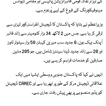
کے تیز تر نفاذ، قومی فائبرائزیشن پالیسی اور مقامی ڈیوائس
مینوفیکچرنگ کے فروغ کے لیے پُرعزم ہے۔
وزیراعظم نے بتایا کہ پاکستان کا ڈیجیٹل انفراسٹرکچر تیزی سے
ترقی کر رہا ہے، جس میں 2 لاکھ 34 ہزار کلومیٹر سے زائد فائبر
آپٹک بیک بون، 6 جدید سب میرین کیبلز، 58 ہزار سیلولر ٹاورز
اور 20 سے زائد جدید ڈیٹا سینٹرز شامل ہیں، جو 205 ملین
صارفین کو خدمات فراہم کر رہے ہیں۔
انہوں نے کہا کہ پاکستان جنوبی و وسطی ایشیا میں ایک
علاقائی ڈیجیٹل مرکز کے طور پر ابھر رہا ہے اور CAREC ڈیجیٹل
کوریڈور منصوبے پر بھی پیش رفت جاری ہے۔