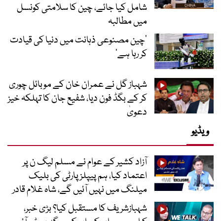
شامل کیا جائے، چین کا سلامتی کونسل
میں مطالبہ
’چین مصنوعی ذہانت میں دنیا کی قیادت
کر رہا ہے‘
شہباز گل نے عمران خان کے موبائل چوری
کر کے بگڈ فون دیا، شفیع جان کا تہلکہ خیز
دعویٰ
ویڈیو
آزاد کشیر کے عوام نے مسلم لیگ ن پر
اعتماد کیا، ہم پیپلز پارٹی کی بلیک
میلنگ میں نہیں آئیں گے، شاہ غلام قادر
شہبازشریف کا مستقبل کیا؟ بڑی خبر،