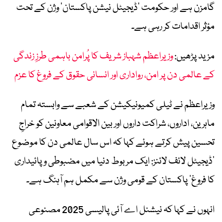
گامزن ہے اور حکومت ’ڈیجیٹل نیشن پاکستان‘ وژن کے تحت
مؤثر اقدامات کر رہی ہے۔
مزید پڑھیں:
وزیراعظم شہباز شریف کا پُرامن باہمی طرزِ زندگی
کے عالمی دن پر امن، رواداری اور انسانی حقوق کے فروغ کا عزم
وزیراعظم نے ٹیلی کمیونیکیشن کے شعبے سے وابستہ تمام
ماہرین، اداروں، شراکت داروں اور بین الاقوامی معاونین کو خراجِ
تحسین پیش کرتے ہوئے کہا کہ اس سال عالمی دن کا موضوع
’ڈیجیٹل لائف لائنز: ایک مربوط دنیا میں مضبوطی و پائیداری
کا فروغ‘ پاکستان کے قومی وژن سے مکمل ہم آہنگ ہے۔
انہوں نے کہا کہ نیشنل اے آئی پالیسی 2025 مصنوعی