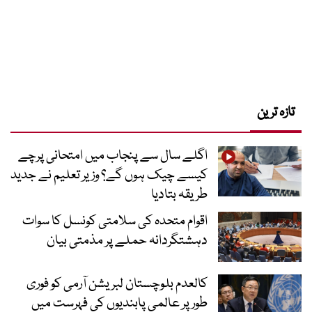
تازہ ترین
اگلے سال سے پنجاب میں امتحانی پرچے
کیسے چیک ہوں گے؟ وزیر تعلیم نے جدید
طریقہ بتادیا
اقوام متحدہ کی سلامتی کونسل کا سوات
دہشتگردانہ حملے پر مذمتی بیان
کالعدم بلوچستان لبریشن آرمی کو فوری
طور پر عالمی پابندیوں کی فہرست میں