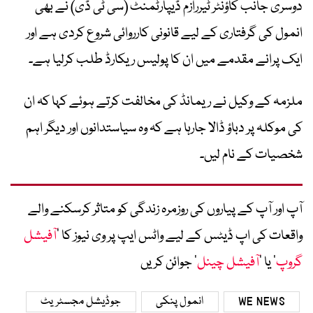
دوسری جانب کاؤنٹر ٹیررازم ڈیپارٹمنٹ (سی ٹی ڈی) نے بھی
انمول کی گرفتاری کے لیے قانونی کارروائی شروع کردی ہے اور
ایک پرانے مقدمے میں ان کا پولیس ریکارڈ طلب کرلیا ہے۔
ملزمہ کے وکیل نے ریمانڈ کی مخالفت کرتے ہوئے کہا کہ ان
کی موکلہ پر دباؤ ڈالا جارہا ہے کہ وہ سیاستدانوں اور دیگر اہم
شخصیات کے نام لیں۔
آپ اور آپ کے پیاروں کی روزمرہ زندگی کو متاثر کرسکنے والے
واقعات کی اپ ڈیٹس کے لیے واٹس ایپ پر وی نیوز کا ’
آفیشل
گروپ
‘ یا ’
آفیشل چینل
‘ جوائن کریں
WE NEWS
انمول پنکی
جوڈیشل مجسٹریٹ