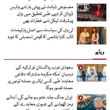
مصنوعی ذہانت نے پہلی بار نئے وائرس
ڈیزائن کر دیے، طبی تحقیق میں بڑی
پیشرفت لیکن نئے خطرات بھی
ٹی وی کی سیاست سے اصل پارلیمنٹ
تک، کنزا ہاشمی کا قومی اسمبلی کا دورہ
ویڈیو
سعودی عرب، پاکستان اور ترکیہ کے
درمیان ’مکہ مکرمہ مشترکہ دفاعی
معاہدہ‘ طے، کسی ایک پر حملہ تینوں پر
حملہ تصور ہوگا
ایران جنگ جلد ختم ہو جائے گی، آبنائے
ہرمز کھولنے کے عبوری معاہدے کے