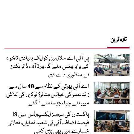
تازہ ترین
پی آئی اے ملازمین کو ایک بنیادی تنخواہ
کے برابر بونس ملے گا، بورڈ آف ڈائریکٹرز
نے منظوری دے دی
اے آئی بھرتی کے نظام سے 40 سال سے
زائد عمر کی خواتین متاثر؟ نوکری کی تلاش
میں نئے چیلنجز سامنے آ گئے
پاکستان کی سروسز ایکسپورٹس میں 19
فیصد اضافہ، آئی ٹی شعبہ نمایاں، تجارتی
خسارے میں بھی بڑی کمی