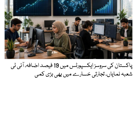
پاکستان کی سروسز ایکسپورٹس میں 19 فیصد اضافہ، آئی ٹی
شعبہ نمایاں، تجارتی خسارے میں بھی بڑی کمی