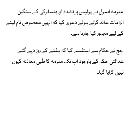
ملزمہ انمول نے پولیس پر تشدد اور بدسلوکی کے سنگین
الزامات عائد کرتے ہوئے دعویٰ کیا کہ انہیں مخصوص نام لینے
کے لیے مجبور کیا جارہا ہے۔
جج نے حکام سے استفسار کیا کہ ہفتے کے روز دیے گئے
عدالتی حکم کے باوجود اب تک ملزمہ کا طبی معائنہ کیوں
نہیں کرایا گیا۔