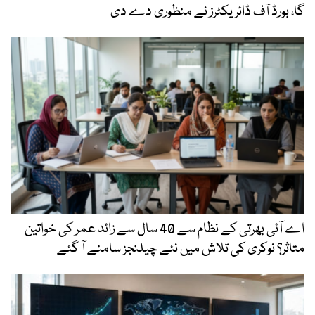
گا، بورڈ آف ڈائریکٹرز نے منظوری دے دی
اے آئی بھرتی کے نظام سے 40 سال سے زائد عمر کی خواتین
متاثر؟ نوکری کی تلاش میں نئے چیلنجز سامنے آ گئے