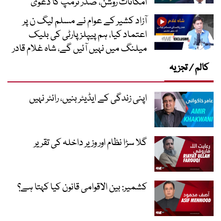
امکانات روشن، صدر ٹرمپ کا دعویٰ
آزاد کشیر کے عوام نے مسلم لیگ ن پر
اعتماد کیا، ہم پیپلز پارٹی کی بلیک
میلنگ میں نہیں آئیں گے، شاہ غلام قادر
کالم / تجزیہ
اپنی زندگی کے ایڈیٹر بنیں، رائٹر نہیں
گلا سڑا نظام اور وزیر داخلہ کی تقریر
کشمیر: بین الاقوامی قانون کیا کہتا ہے؟