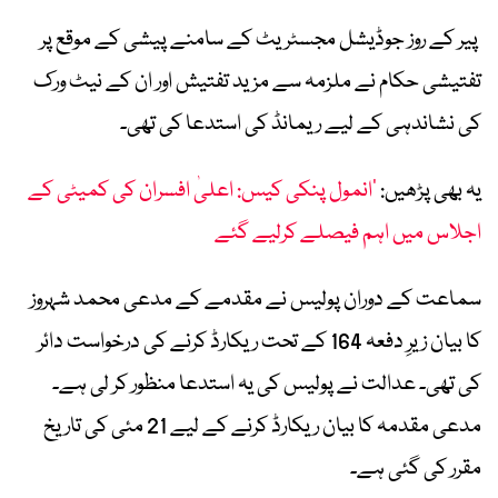
پیر کے روز جوڈیشل مجسٹریٹ کے سامنے پیشی کے موقع پر
تفتیشی حکام نے ملزمہ سے مزید تفتیش اور ان کے نیٹ ورک
کی نشاندہی کے لیے ریمانڈ کی استدعا کی تھی۔
یہ بھی پڑھیں:
’انمول پنکی کیس: اعلیٰ افسران کی کمیٹی کے
اجلاس میں اہم فیصلے کرلیے گئے
سماعت کے دوران پولیس نے مقدمے کے مدعی محمد شہروز
کا بیان زیرِ دفعہ 164 کے تحت ریکارڈ کرنے کی درخواست دائر
کی تھی۔ عدالت نے پولیس کی یہ استدعا منظور کر لی ہے۔
مدعی مقدمہ کا بیان ریکارڈ کرنے کے لیے 21 مئی کی تاریخ
مقرر کی گئی ہے۔