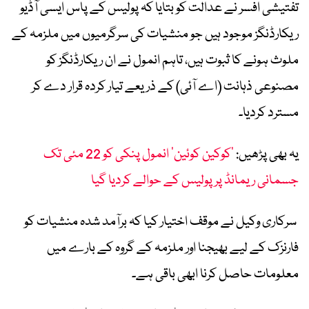
تفتیشی افسر نے عدالت کو بتایا کہ پولیس کے پاس ایسی آڈیو
ریکارڈنگز موجود ہیں جو منشیات کی سرگرمیوں میں ملزمہ کے
ملوث ہونے کا ثبوت ہیں، تاہم انمول نے ان ریکارڈنگز کو
مصنوعی ذہانت (اے آئی) کے ذریعے تیار کردہ قرار دے کر
مسترد کردیا۔
یہ بھی پڑھیں:
’کوکین کوئین‘ انمول پنکی کو 22 مئی تک
جسمانی ریمانڈ پر پولیس کے حوالے کردیا گیا
سرکاری وکیل نے موقف اختیار کیا کہ برآمد شدہ منشیات کو
فارنزک کے لیے بھیجنا اور ملزمہ کے گروہ کے بارے میں
معلومات حاصل کرنا ابھی باقی ہے۔