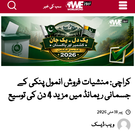
سب کی خبر
کراچی: منشیات فروش انمول پنکی کے
جسمانی ریمانڈ میں مزید 4 دن کی توسیع
پیر 18 مئی 2026
ویب ڈیسک