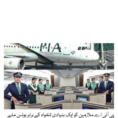
پی آئی اے ملازمین کو ایک بنیادی تنخواہ کے برابر بونس ملے