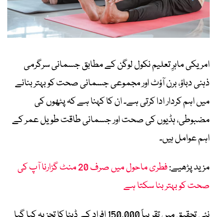
امریکی ماہرِ تعلیم نکول لوگن کے مطابق جسمانی سرگرمی
ذہنی دباؤ، برن آؤٹ اور مجموعی جسمانی صحت کو بہتر بنانے
میں اہم کردار ادا کرتی ہے۔ ان کا کہنا ہے کہ پٹھوں کی
مضبوطی، ہڈیوں کی صحت اور جسمانی طاقت طویل عمر کے
اہم عوامل ہیں۔
مزید پڑھیے:
فطری ماحول میں صرف 20 منٹ گزارنا آپ کی
صحت کو بہتر بنا سکتا ہے
نئی تحقیق میں تقریباً 150,000 افراد کے ڈیٹا کا تجزیہ کیا گیا