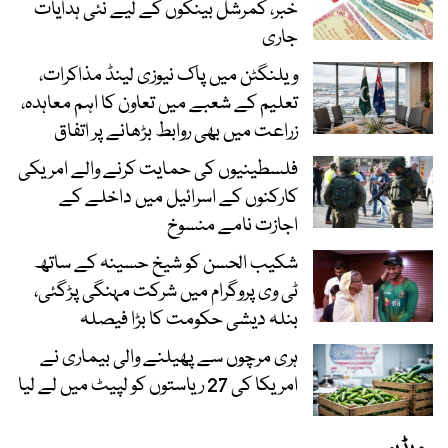
خبر، کمرشل بینکوں کے لیے نئی ہدایات
جاری
ویلنگٹن میں پاک نیوزی لینڈ مذاکرات،
تعلیم کے شعبے میں تعاون کا اہم معاہدہ،
زراعت میں بھی روابط بڑھانے پر اتفاق
فلسطینیوں کی حمایت کرنے والے امریکی
کارکنوں کے اسرائیل میں داخلے کے
اجازت نامے منسوخ
شکیب الحسن کو شیخ حسینہ کے ساتھ
ٹی وی پروگرام میں شرکت مہنگی پڑگئی،
بنلہ دیشی حکومت کا بڑا فیصلہ
ہری مرچوں سے پھیلنے والی بیماری نے
امریکا کی 27 ریاستوں کو لپیٹ میں لے لیا