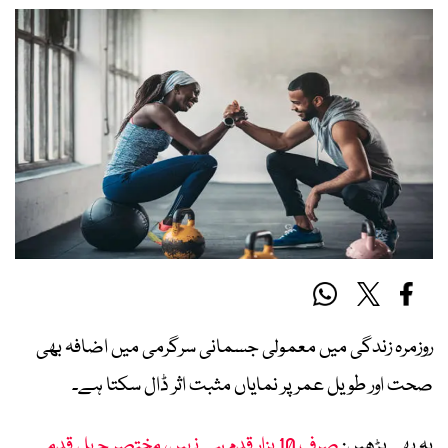
روزمرہ زندگی میں معمولی جسمانی سرگرمی میں اضافہ بھی
صحت اور طویل عمر پر نمایاں مثبت اثر ڈال سکتا ہے۔
یہ بھی پڑھیں:
صرف 10 ہزار قدم ہی نہیں، مختصر چہل قدمی