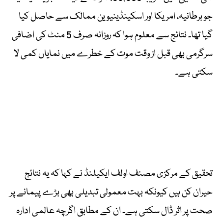
جو برطانیہ، امریکا اور اسکینڈینیوین ممالک سے حاصل کیا
گیا تھا۔ نتائج سے معلوم ہوا کہ روزانہ صرف 5 منٹ کی اضافی
سرگرمی بھی قبل از وقت موت کے خطرے میں نمایاں کمی لا
سکتی ہے۔
تحقیق کے مرکزی مصنف اولف ایکیلنڈ نے کہا کہ یہ نتائج
حیران کن ہیں کیونکہ بہت معمولی تبدیلی بھی بڑے پیمانے پر
صحت پر اثر ڈال سکتی ہے۔ ان کے مطابق اگرچہ عالمی ادارہ