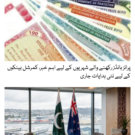
پرائز بانڈز رکھنے والے شہریوں کے لیے اہم خبر، کمرشل بینکوں
کے لیے نئی ہدایات جاری