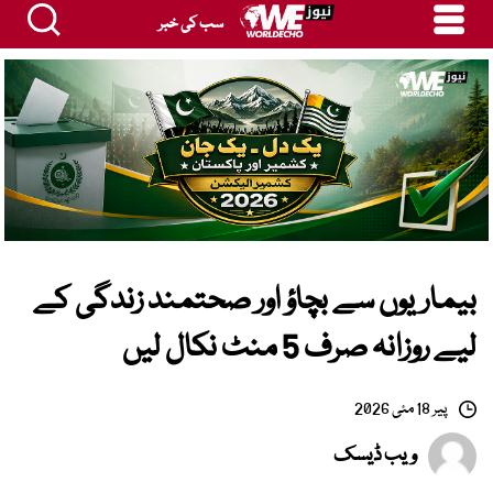
سب کی خبر
بیماریوں سے بچاؤ اور صحتمند زندگی کے
لیے روزانہ صرف 5 منٹ نکال لیں
پیر 18 مئی 2026
ویب ڈیسک