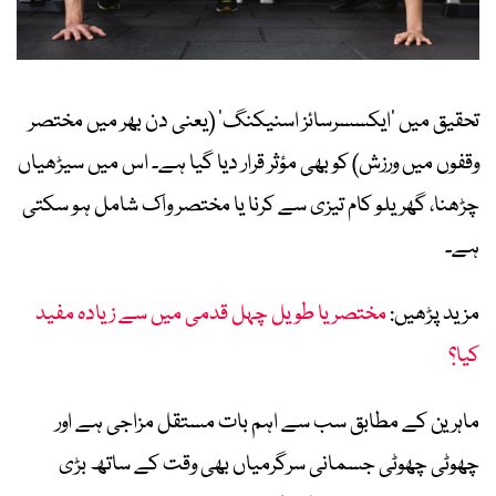
تحقیق میں ’ایکسسرسائز اسنیکنگ‘ (یعنی دن بھر میں مختصر
وقفوں میں ورزش) کو بھی مؤثر قرار دیا گیا ہے۔ اس میں سیڑھیاں
چڑھنا، گھریلو کام تیزی سے کرنا یا مختصر واک شامل ہو سکتی
ہے۔
مزید پڑھیں:
مختصر یا طویل چہل قدمی میں سے زیادہ مفید
کیا؟
ماہرین کے مطابق سب سے اہم بات مستقل مزاجی ہے اور
چھوٹی چھوٹی جسمانی سرگرمیاں بھی وقت کے ساتھ بڑی