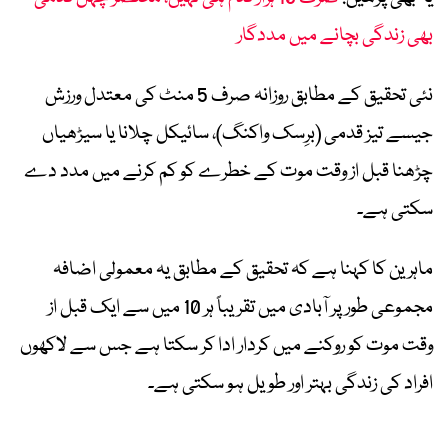
بھی زندگی بچانے میں مددگار
نئی تحقیق کے مطابق روزانہ صرف 5 منٹ کی معتدل ورزش
جیسے تیز قدمی (برِسک واکنگ)، سائیکل چلانا یا سیڑھیاں
چڑھنا قبل از وقت موت کے خطرے کو کم کرنے میں مدد دے
سکتی ہے۔
ماہرین کا کہنا ہے کہ تحقیق کے مطابق یہ معمولی اضافہ
مجموعی طور پر آبادی میں تقریباً ہر 10 میں سے ایک قبل از
وقت موت کو روکنے میں کردار ادا کر سکتا ہے جس سے لاکھوں
افراد کی زندگی بہتر اور طویل ہو سکتی ہے۔