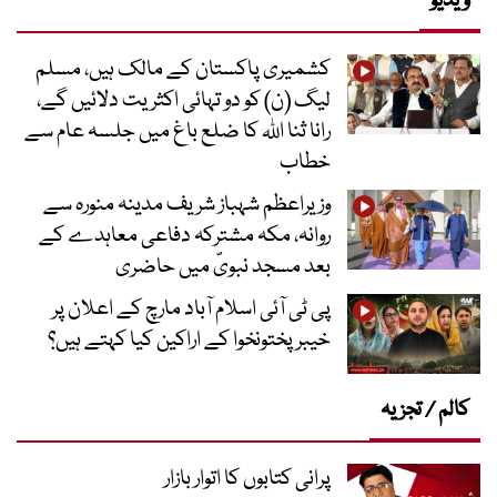
ویڈیو
کشمیری پاکستان کے مالک ہیں، مسلم
لیگ (ن) کو دو تہائی اکثریت دلائیں گے،
رانا ثنا اللہ کا ضلع باغ میں جلسہ عام سے
خطاب
وزیراعظم شہباز شریف مدینہ منورہ سے
روانہ، مکہ مشترکہ دفاعی معاہدے کے
بعد مسجد نبویؐ میں حاضری
پی ٹی آئی اسلام آباد مارچ کے اعلان پر
خیبر پختونخوا کے اراکین کیا کہتے ہیں؟
کالم / تجزیہ
پرانی کتابوں کا اتوار بازار