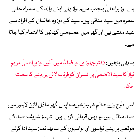
ہے۔ وزیراعلیٰ پنجاب مریم نواز بھی اپنے والد کے ہمراہ جاتی
عمرہ میں عید مناتی ہیں۔ عید کے روز وہ خاندان کے افراد سے
عید ملتے ہیں اور گھر میں خصوصی کھانوں کا اہتمام کیا جاتا
ہے۔
یہ بھی پڑھیں:
دفتر چھوڑیں اور فیلڈ میں آئیں، وزیرِ اعلیٰ مریم
نواز کا عید الاضحیٰ پر افسران کو فرنٹ لائن پر رہنے کا سخت
حکم
اسی طرح وزیراعظم شہباز شریف اپنے گھر ماڈل ٹاؤن لاہور میں
عید مناتے ہیں اور وہیں قربانی کرتے ہیں۔ شہباز شریف عید کے
موقعے پر اپنے نواسوں اور نواسیوں کے ساتھ نمازِ عید ادا کرتے