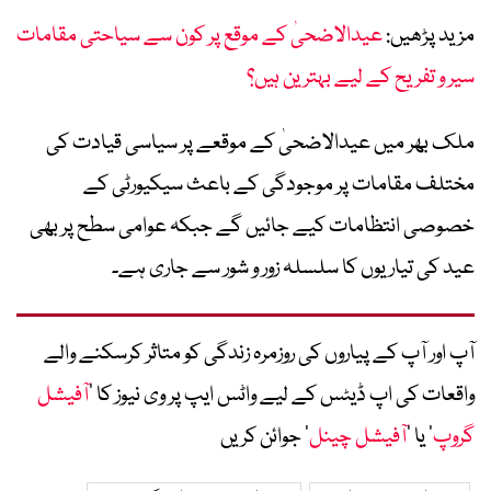
مزید پڑھیں:
عیدالاضحیٰ کے موقع پر کون سے سیاحتی مقامات
سیر و تفریح کے لیے بہترین ہیں؟
ملک بھر میں عیدالاضحیٰ کے موقعے پر سیاسی قیادت کی
مختلف مقامات پر موجودگی کے باعث سیکیورٹی کے
خصوصی انتظامات کیے جائیں گے جبکہ عوامی سطح پر بھی
عید کی تیاریوں کا سلسلہ زور و شور سے جاری ہے۔
آپ اور آپ کے پیاروں کی روزمرہ زندگی کو متاثر کرسکنے والے
واقعات کی اپ ڈیٹس کے لیے واٹس ایپ پر وی نیوز کا ’
آفیشل
گروپ
‘ یا ’
آفیشل چینل
‘ جوائن کریں