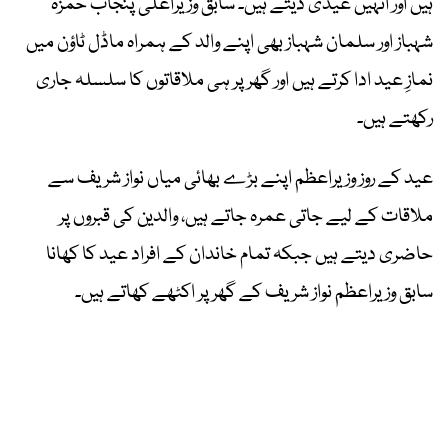
ہیں اور انہیں عیدی دیتے ہیں۔ سابق وزیراعلیٰ پنجاب حمزہ
شہباز اور سلمان شہباز بھی اپنے والد کے ہمراہ ماڈل ٹاؤن میں
نمازِ عید ادا کرتے ہیں اور گھر پر ہی ملاقاتوں کا سلسلہ جاری
رکھتے ہیں۔
عید کے روز وزیراعظم اپنے بڑے بھائی میاں نواز شریف سے
ملاقات کے لیے جاتی عمرہ جاتے ہیں، والدین کی قبروں پر
حاضری دیتے ہیں جبکہ تمام خاندان کے افراد عید کا کھانا
سابق وزیراعظم نواز شریف کے گھر پر اکٹھے کھاتے ہیں۔