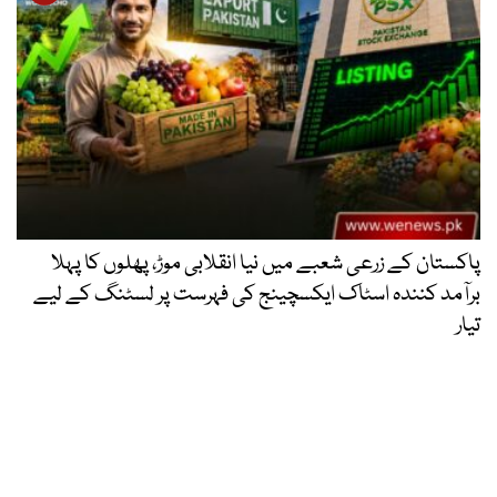
پاکستان کے زرعی شعبے میں نیا انقلابی موڑ، پھلوں کا پہلا
برآمد کنندہ اسٹاک ایکسچینج کی فہرست پر لسٹنگ کے لیے
تیار