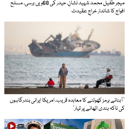
میجر طفیل محمد شہید نشانِ حیدر کی 68ویں برسی، مسلح
افواج کا شاندار خراجِ عقیدت
’ آبنائے ہرمز کھولنے کا معاہدہ قریب، امریکا ایرانی بندرگاہوں
کی ناکہ بندی اٹھانے پر تیار‘