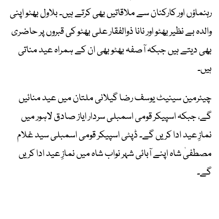
رہنماؤں اور کارکنان سے ملاقاتیں بھی کرتے ہیں۔ بلاول بھٹو اپنی
والدہ بے نظیر بھٹو اور نانا ذوالفقار علی بھٹو کی قبروں پر حاضری
بھی دیتے ہیں جبکہ آصفہ بھٹو بھی ان کے ہمراہ عید مناتی
ہیں۔
چیئرمین سینیٹ یوسف رضا گیلانی ملتان میں عید منائیں
گے، جبکہ اسپیکر قومی اسمبلی سردار ایاز صادق لاہور میں
نمازِ عید ادا کریں گے۔ ڈپٹی اسپیکر قومی اسمبلی سید غلام
مصطفیٰ شاہ اپنے آبائی شہر نواب شاہ میں نمازِ عید ادا کریں
گے۔