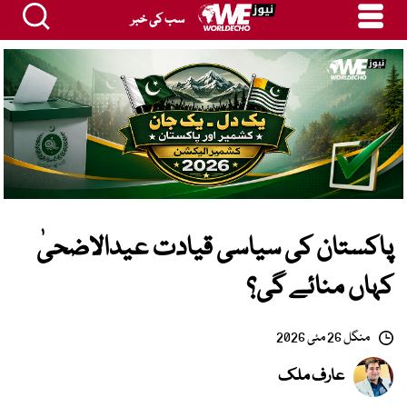
سب کی خبر
پاکستان کی سیاسی قیادت عیدالاضحیٰ
کہاں منائے گی؟
منگل 26 مئی 2026
عارف ملک