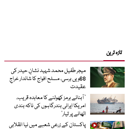
تازہ ترین
میجر طفیل محمد شہید نشانِ حیدر کی
68ویں برسی، مسلح افواج کا شاندار خراجِ
عقیدت
’ آبنائے ہرمز کھولنے کا معاہدہ قریب،
امریکا ایرانی بندرگاہوں کی ناکہ بندی
اٹھانے پر تیار‘
پاکستان کے زرعی شعبے میں نیا انقلابی