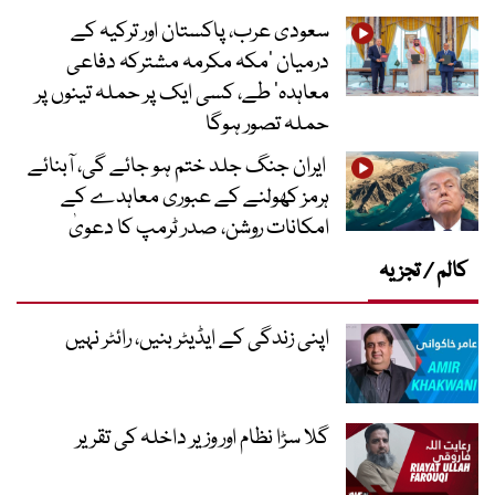
سعودی عرب، پاکستان اور ترکیہ کے
درمیان ’مکہ مکرمہ مشترکہ دفاعی
معاہدہ‘ طے، کسی ایک پر حملہ تینوں پر
حملہ تصور ہوگا
ایران جنگ جلد ختم ہو جائے گی، آبنائے
ہرمز کھولنے کے عبوری معاہدے کے
امکانات روشن، صدر ٹرمپ کا دعویٰ
کالم / تجزیہ
اپنی زندگی کے ایڈیٹر بنیں، رائٹر نہیں
گلا سڑا نظام اور وزیر داخلہ کی تقریر