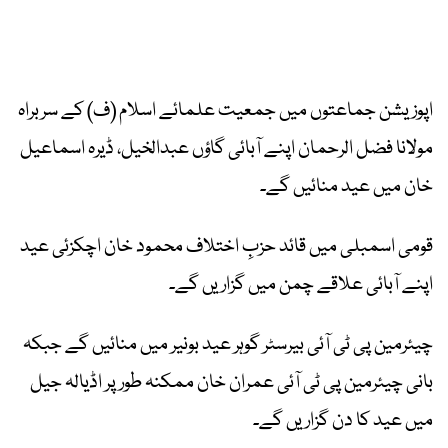
اپوزیشن جماعتوں میں جمعیت علمائے اسلام (ف) کے سربراہ
مولانا فضل الرحمان اپنے آبائی گاؤں عبدالخیل، ڈیرہ اسماعیل
خان میں عید منائیں گے۔
قومی اسمبلی میں قائد حزبِ اختلاف محمود خان اچکزئی عید
اپنے آبائی علاقے چمن میں گزاریں گے۔
چیئرمین پی ٹی آئی بیرسٹر گوہر عید بونیر میں منائیں گے جبکہ
بانی چیئرمین پی ٹی آئی عمران خان ممکنہ طور پر اڈیالہ جیل
میں عید کا دن گزاریں گے۔