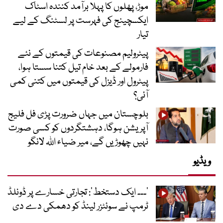
موڑ، پھلوں کا پہلا برآمد کنندہ اسٹاک
ایکسچینج کی فہرست پر لسٹنگ کے لیے
تیار
پیٹرولیم مصنوعات کی قیمتوں کے نئے
فارمولے کے بعد خام تیل کتنا سستا ہوا،
پیٹرول اور ڈیزل کی قیمتوں میں کتنی کمی
آئی؟
بلوچستان میں جہاں ضرورت پڑی فل فلیج
آپریشن ہوگا، دہشتگردوں کو کسی صورت
نہیں چھوڑیں گے، میر ضیاء اللہ لانگو
ویڈیو
’۔۔۔ ایک دستخط‘: تجارتی خسارے پر ڈونلڈ
ٹرمپ نے سوئٹزر لینڈ کو دھمکی دے دی