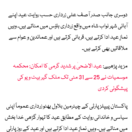
دوسری جانب صدر آصف علی زرداری حسب روایت عید اپنے
آبائی شہر نواب شاہ میں واقع زرداری ہاؤس میں مناتے ہیں۔ وہیں
نمازِ عید ادا کرتے ہیں، قربانی کرتے ہیں اور عمائدین و عوام سے
ملاقاتیں بھی کرتے ہیں۔
مزید پڑھیے:
عید الاضحیٰ پر شدید گرمی کا امکان: محکمہ
موسمیات نے 25 سے 31 مئی تک ملک گیر ہیٹ ویو کی
پیشگوئی کردی
پاکستان پیپلز پارٹی کے چیئرمین بلاول بھٹو زرداری عموماً اپنی
سیاسی و خاندانی روایت کے مطابق عید کا تہوار گڑھی خدا بخش
میں مناتے ہیں۔ وہیں نمازِ عید ادا کرتے ہیں اور عید کے روز پارٹی