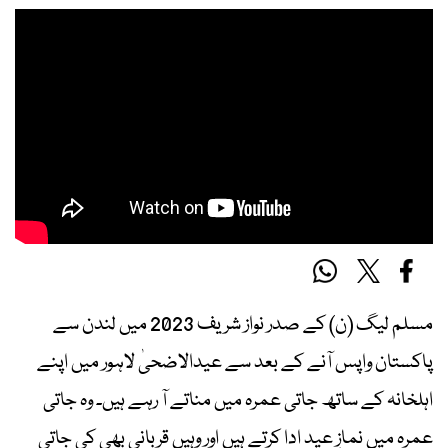
مسلم لیگ (ن) کے صدر نواز شریف 2023 میں لندن سے
پاکستان واپس آنے کے بعد سے عیدالاضحیٰ لاہور میں اپنے
اہلخانہ کے ساتھ جاتی عمرہ میں مناتے آ رہے ہیں۔ وہ جاتی
عمرہ میں نمازِ عید ادا کرتے ہیں اور وہیں قربانی بھی کی جاتی