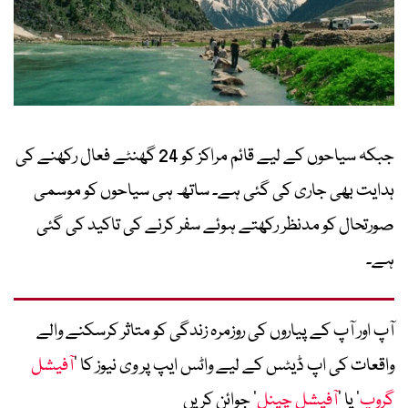
جبکہ سیاحوں کے لیے قائم مراکز کو 24 گھنٹے فعال رکھنے کی
ہدایت بھی جاری کی گئی ہے۔ ساتھ ہی سیاحوں کو موسمی
صورتحال کو مدنظر رکھتے ہوئے سفر کرنے کی تاکید کی گئی
ہے۔
آپ اور آپ کے پیاروں کی روزمرہ زندگی کو متاثر کرسکنے والے
واقعات کی اپ ڈیٹس کے لیے واٹس ایپ پر وی نیوز کا ’
آفیشل
گروپ
‘ یا ’
آفیشل چینل
‘ جوائن کریں