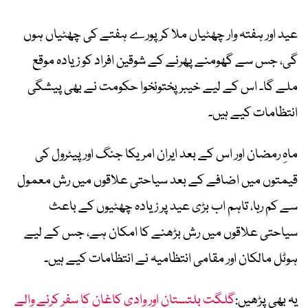
عید اور ہفتہ وار چھٹیاں ملا کر پورے ہفتے کی چھٹیاں ہوں
گی، جس سے گھومنے پھرنے کے شوقین افراد کو زیادہ موقع
ملے گا۔ اس کے لیے خیبر پختونخوا حکومت نے بھی پیشگی
انتظامات کیے ہیں۔
ماہِ رمضان اور اس کے بعد ایران امریکا جنگ اور پیٹرول کی
قیمتوں میں اضافے کے بعد سیاحتی علاقوں میں رش معمول
سے کم رہا، تاہم اب بڑی عید پر زیادہ چھٹیوں کے باعث
سیاحتی علاقوں میں رش بڑھنے کا امکان ہے، جس کے لیے
ہوٹل مالکان اور مقامی انتظامیہ نے انتظامات کیے ہیں۔
یہ بھی پڑھیں:
گلگت بلتستان اور وادی کاغان کا سفر کرنے والے