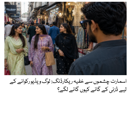
اسمارٹ چشموں سے خفیہ ریکارڈنگ: لوگ ویڈیو رکوانے کے
لیے ڈزنی کے گانے کیوں گانے لگے؟