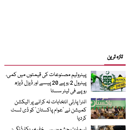
تازہ ترین
پیٹرولیم مصنوعات کی قیمتوں میں کمی،
پیٹرول 2 روپے 20 پیسے اور ڈیزل ڈیڑھ
روپے فی لیٹر سستا
انٹرا پارٹی انتخابات نہ کرانے پر الیکشن
کمیشن نے ’عوام پاکستان‘ کو ڈی لسٹ
کردیا
اسمارٹ چشموں سے خفیہ ریکارڈنگ: