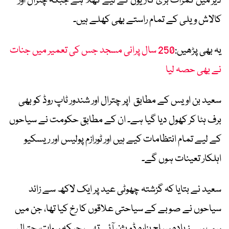
دیر میں کمراٹ بڑی گاڑیوں کے لیے کھلا ہے جبکہ چترال اور
کالاش ویلی کے تمام راستے بھی کھلے ہیں۔
یہ بھی پڑھیں:
250 سال پرانی مسجد جس کی تعمیر میں جنات
نے بھی حصہ لیا
سعید بن اویس کے مطابق اپر چترال اور شندور ٹاپ روڈ کو بھی
برف ہٹا کر کھول دیا گیا ہے۔ ان کے مطابق حکومت نے سیاحوں
کے لیے تمام انتظامات کیے ہیں اور ٹورازم پولیس اور ریسکیو
اہلکار تعینات ہوں گے۔
سعید نے بتایا کہ گزشتہ چھوٹی عید پر ایک لاکھ سے زائد
سیاحوں نے صوبے کے سیاحتی علاقوں کا رخ کیا تھا، جن میں
سب سے زیادہ سیاح ہزارہ ڈویژن آئے تھے، جبکہ سوات، چترال