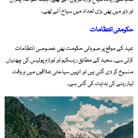
اور دیر میں بھی بڑی تعداد میں سیاح آئے تھے۔
حکومتی انتظامات
عید کے موقع پر صوبائی حکومت بھی خصوصی انتظامات
کرتی ہے۔ سعید کے مطابق ریسکیو اور ٹورازم پولیس کی چھٹیاں
منسوخ کر دی گئی ہیں اور انہیں سیاحتی علاقوں میں ہر وقت
تیار رہنے کی ہدایت کی گئی ہے۔