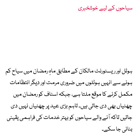
سیاحوں کے لیے خوشخبری
ہوٹل اور ریسٹورنٹ مالکان کے مطابق ماہِ رمضان میں سیاح کم
ہونے سے انہیں ہوٹلوں میں ضروری مرمت اور دیگر انتظامات
مکمل کرنے کا موقع ملتا ہے، جبکہ اسٹاف کو رمضان میں
چھٹیاں بھی دی جاتی ہیں۔ تاہم بڑی عید پر چھٹیاں نہیں دی
جاتیں تاکہ آنے والے سیاحوں کو بہتر خدمات کی فراہمی یقینی
بنائی جا سکے۔