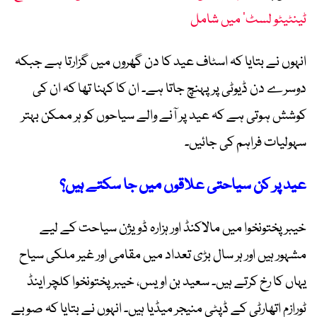
ٹینٹیٹو لسٹ’ میں شامل
انہوں نے بتایا کہ اسٹاف عید کا دن گھروں میں گزارتا ہے جبکہ
دوسرے دن ڈیوٹی پر پہنچ جاتا ہے۔ ان کا کہنا تھا کہ ان کی
کوشش ہوتی ہے کہ عید پر آنے والے سیاحوں کو ہر ممکن بہتر
سہولیات فراہم کی جائیں۔
عید پر کن سیاحتی علاقوں میں جا سکتے ہیں؟
خیبر پختونخوا میں مالاکنڈ اور ہزارہ ڈویژن سیاحت کے لیے
مشہور ہیں اور ہر سال بڑی تعداد میں مقامی اور غیر ملکی سیاح
یہاں کا رخ کرتے ہیں۔ سعید بن اویس، خیبر پختونخوا کلچر اینڈ
ٹورازم اتھارٹی کے ڈپٹی منیجر میڈیا ہیں۔ انہوں نے بتایا کہ صوبے