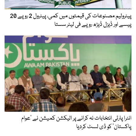
پیٹرولیم مصنوعات کی قیمتوں میں کمی، پیٹرول 2 روپے 20
پیسے اور ڈیزل ڈیڑھ روپے فی لیٹر سستا
انٹرا پارٹی انتخابات نہ کرانے پر الیکشن کمیشن نے ’عوام
پاکستان‘ کو ڈی لسٹ کردیا