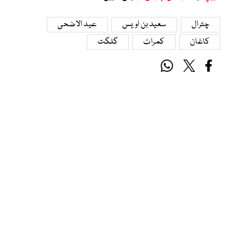
چترال
سعید بن اویس
عید الاضحی
کاغان
کمراٹ
گلگت