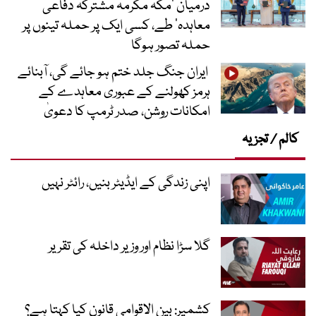
درمیان ’مکہ مکرمہ مشترکہ دفاعی
معاہدہ‘ طے، کسی ایک پر حملہ تینوں پر
حملہ تصور ہوگا
ایران جنگ جلد ختم ہو جائے گی، آبنائے
ہرمز کھولنے کے عبوری معاہدے کے
امکانات روشن، صدر ٹرمپ کا دعویٰ
کالم / تجزیہ
اپنی زندگی کے ایڈیٹر بنیں، رائٹر نہیں
گلا سڑا نظام اور وزیر داخلہ کی تقریر
کشمیر: بین الاقوامی قانون کیا کہتا ہے؟