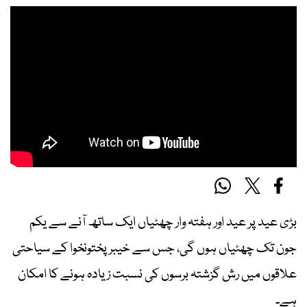
بڑی عید پر عید اور ہفتہ وار چھٹیاں ایک ساتھ آنے سے یکم
جون تک چھٹیاں ہوں گی، جس سے خیبر پختونخوا کے سیاحتی
علاقوں میں رش گزشتہ برسوں کی نسبت زیادہ ہونے کا امکان
ہے۔