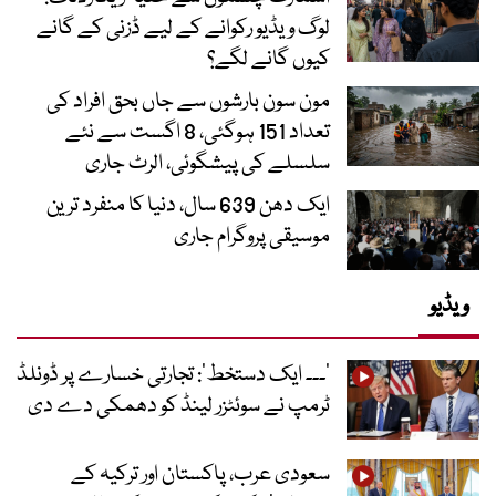
لوگ ویڈیو رکوانے کے لیے ڈزنی کے گانے
کیوں گانے لگے؟
مون سون بارشوں سے جاں بحق افراد کی
تعداد 151 ہوگئی، 8 اگست سے نئے
سلسلے کی پیشگوئی، الرٹ جاری
ایک دھن 639 سال، دنیا کا منفرد ترین
موسیقی پروگرام جاری
ویڈیو
’۔۔۔ ایک دستخط‘: تجارتی خسارے پر ڈونلڈ
ٹرمپ نے سوئٹزر لینڈ کو دھمکی دے دی
سعودی عرب، پاکستان اور ترکیہ کے