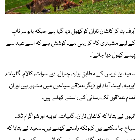
’برف ہٹا کر کاغان ناران کو کھول دیا گیا ہے جبکہ بابو سر ٹاپ
کے لیے مشینری کام کر رہی ہے۔ کوشش ہے کہ اسے عید سے
پہلے کھول دیا جائے‘۔
سعید بن اویس کے مطابق ہزارہ، چترال، دیر، سوات، کالام، گلیات،
ایوبیہ، ایبٹ آباد اور دیگر علاقے سیاحوں میں مشہور ہیں اور ان
تمام علاقوں تک رسائی کے راستے کھلے ہیں۔
انہوں نے بتایا کہ کاغان ناران، گلیات، ایوبیہ اور شواگرام تک
سیاح جا سکتے ہیں کیونکہ راستے کھلے ہیں۔ سعید نے بتایا کہ