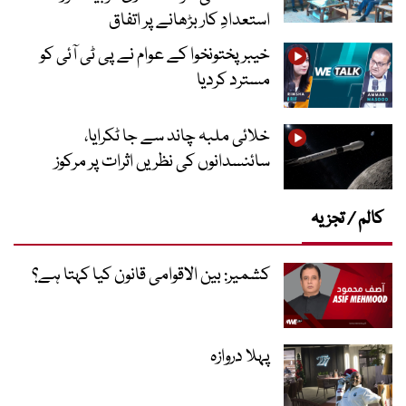
استعدادِ کار بڑھانے پر اتفاق
خیبرپختونخوا کے عوام نے پی ٹی آئی کو
مسترد کردیا
خلائی ملبہ چاند سے جا ٹکرایا،
سائنسدانوں کی نظریں اثرات پر مرکوز
کالم / تجزیہ
کشمیر: بین الاقوامی قانون کیا کہتا ہے؟
پہلا دروازہ