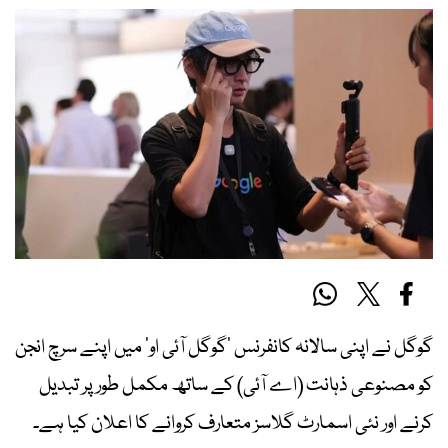
گوگل نے اپنی سالانہ کانفرنس ’گوگل آئی او‘ میں اپنے سرچ انجن
کو مصنوعی ذہانت (اے آئی) کے ساتھ مکمل طور پر تبدیل
کرنے اور نئی اسمارٹ گلاسز متعارف کروانے کا اعلان کیا ہے۔