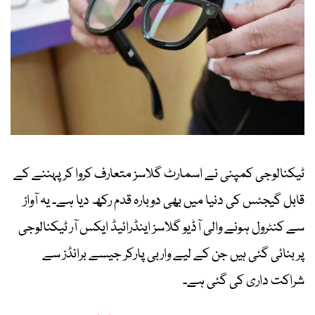
ٹیکنالوجی کمپنی نے اسمارٹ گلاسز متعارف کروا کر پہننے کے
قابل گیجٹس کی دنیا میں بھی دوبارہ قدم رکھ دیا ہے۔ یہ آواز
سے کنٹرول ہونے والی آڈیو گلاسز اینڈرائیڈ ایکس آر ٹیکنالوجی
پر بنائی گئی ہیں جن کے لیے واربی پارکر جیسے برانڈز سے
شراکت داری کی گئی ہے۔