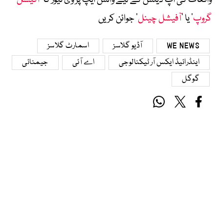
واقعات کی اپ ڈیٹس کے لیے واٹس ایپ پر وی نیوز کا ’
آفیشل
گروپ
‘ یا ’
آفیشل چینل
‘ جوائن کریں
WE NEWS
آڈیو گلاسز
اسمارٹ گلاسز
اینڈرائیڈ ایکس آر ٹیکنالوجی
اے آئی
جیمنائی
گوگل