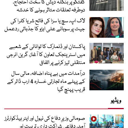
گفتگو پر بنگلہ دیش کا سخت احتجاج،
دوطرفہ تعلقات متاثر ہونے کا خدشہ
لاک اپ، سچ یا سزا کی فاتح شریا کلرا کی
جیت پر سوہائے علی ابڑو کا جذباتی ردعمل
پاکستان اور ڈنمارک کا توانائی کے شعبے
میں اسٹریٹجک تعاون کا آغاز، گرین انرجی
منتقلی تیز کرنے پر اتفاق
درآمدات میں بے پناہ اضافہ، مالی سال
کے پہلے ماہ تجارتی خسارہ 4 ارب ڈالر کے
قریب پہنچ گیا
ویڈیو
صومالی وزیرِ دفاع کی نیول اور ایئر ہیڈکوارٹرز
آمد، دفاعی شراکت داری، تربیت اور