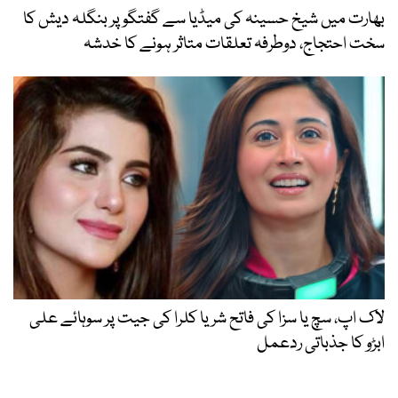
بھارت میں شیخ حسینہ کی میڈیا سے گفتگو پر بنگلہ دیش کا
سخت احتجاج، دوطرفہ تعلقات متاثر ہونے کا خدشہ
لاک اپ، سچ یا سزا کی فاتح شریا کلرا کی جیت پر سوہائے علی
ابڑو کا جذباتی ردعمل