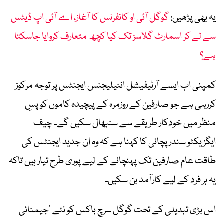
یہ بھی پڑھیں:
گوگل آئی او کانفرنس کا آغاز، اے آئی اپ ڈیٹس
سے لے کر اسمارٹ گلاسز تک کیا کچھ متعارف کروایا جاسکتا
ہے؟
کمپنی اب ایسے آرٹیفیشل انٹیلیجنس ایجنٹس پر توجہ مرکوز
کررہی ہے جو صارفین کے روزمرہ کے پیچیدہ کاموں کو پسِ
منظر میں خودکار طریقے سے سنبھال سکیں گے۔ چیف
ایگزیکٹو سندر پچائی کا کہنا ہے کہ وہ ان جدید ایجنٹس کی
طاقت عام صارفین تک پہنچانے کے لیے پوری طرح تیار ہیں تاکہ
یہ ہر فرد کے لیے کارآمد بن سکیں۔
اس بڑی تبدیلی کے تحت گوگل سرچ باکس کو نئے ’جیمنائی