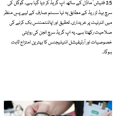
3.5 فلیش‘ ماڈل کے ساتھ اپ گریڈ کر دیا گیا ہے۔ گوگل کی
سرچ ہیڈ لز ریڈ کے مطابق یہ نیا سسٹم صارف کے لیے پسِ منظر
میں انٹرنیٹ پر خریداری، تحقیق اور اپائنٹمنٹس بک کرنے کی
صلاحیت رکھتا ہے۔ یہ اپ گریڈ سرچ انجن کی روایتی
خصوصیات اور آرٹیفیشل انٹیلیجنس کا بہترین امتزاج ثابت
ہوگا۔