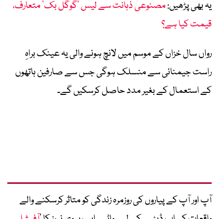
یہ بھی پڑھیں:
مصنوعی ذہانت سے لیس ’گوگل بک‘ متعارف،
قیمت کیا ہے؟
رواں سال خزاں کے موسم میں لانچ ہونے والی یہ عینک براہِ
راست جیمنائی سے منسلک ہوگی جس سے صارفین ہاتھوں
کے استعمال کے بغیر مدد حاصل کرسکیں گے۔
آپ اور آپ کے پیاروں کی روزمرہ زندگی کو متاثر کرسکنے والے