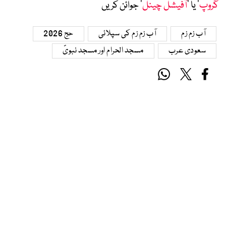
گروپ
‘ یا ’
آفیشل چینل
‘ جوائن کریں
آب زم زم
آب زم زم کی سپلائی
حج 2026
سعودی عرب
مسجد الحرام اور مسجد نبویؐ