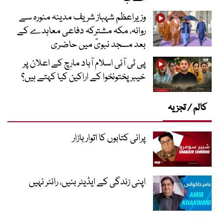
وزیراعظم شہباز شریف مدینہ منورہ سے
روانہ، مکہ مشترکہ دفاعی معاہدے کے
بعد مسجد نبویؐ میں حاضری
پی ٹی آئی اسلام آباد مارچ کے اعلان پر
خیبر پختونخوا کے اراکین کیا کہتے ہیں؟
کالم / تجزیہ
پرانی کتابوں کا اتوار بازار
اپنی زندگی کے ایڈیٹر بنیں، رائٹر نہیں