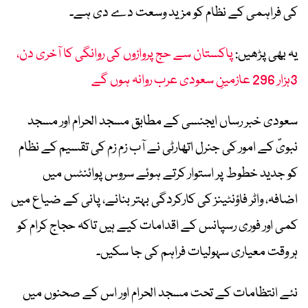
کی فراہمی کے نظام کو مزید وسعت دے دی ہے۔
یہ بھی پڑھیں:
پاکستان سے حج پروازوں کی روانگی کا آخری دن،
3ہزار 296 عازمینِ سعودی عرب روانہ ہوں گے
سعودی خبر رساں ایجنسی کے مطابق مسجد الحرام اور مسجد
نبویؐ کے امور کی جنرل اتھارٹی نے آب زم زم کی تقسیم کے نظام
کو جدید خطوط پر استوار کرتے ہوئے سروس پوائنٹس میں
اضافہ، واٹر فاؤنٹینز کی کارکردگی بہتر بنانے، پانی کے ضیاع میں
کمی اور فوری رسپانس کے اقدامات کیے ہیں تاکہ حجاج کرام کو
ہر وقت معیاری سہولیات فراہم کی جا سکیں۔
نئے انتظامات کے تحت مسجد الحرام اور اس کے صحنوں میں