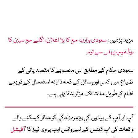
مزید پڑھیں :
سعودی وزارتِ حج کا بڑا اعلان، اگلے حج سیزن کا
روڈ میپ پہلے سے تیار
سعودی حکام کے مطابق اس منصوبے کا مقصد پانی کے
ضیاع میں کمی اور وسائل کے ذمہ دارانہ استعمال کے ذریعے
نظام کو طویل مدت تک مؤثر بنانا بھی ہے۔
آپ اور آپ کے پیاروں کی روزمرہ زندگی کو متاثر کرسکنے والے
واقعات کی اپ ڈیٹس کے لیے واٹس ایپ پر وی نیوز کا ’
آفیشل