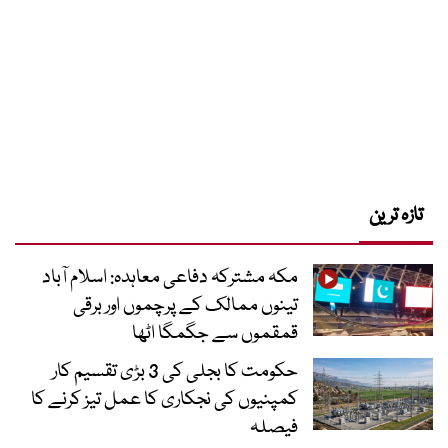
تازہ ترین
مکہ مشترکہ دفاعی معاہدہ: اسلام آباد
تینوں ممالک کے پرچموں اور برقی
قمقموں سے جگمگا اٹھا
حکومت کا بجلی کی 3 بڑی تقسیم کار
کمپنیوں کی نجکاری کا عمل تیز کرنے کا
فیصلہ