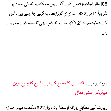
169 واٹر فاؤنٹینز فعال کیے گئے ہیں جبکہ روزانہ کی بنیاد پر
تقریباً 14 ہزار 892 آب زم زم کولرز نصب کیے جا رہے ہیں۔ اس
کے علاوہ روزانہ 21 لاکھ سے زائد کپ بھی تقسیم کیے جا رہے
ہیں۔
مزید پڑھیے:
پاکستان کا حجاج کے لیے تاریخ کا وسیع ترین
میڈیکل مشن فعال
رپورٹ کے مطابق روزانہ اوسطاً ایک ہزار 622 مکعب میٹر آب زم