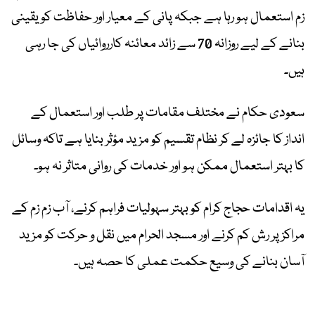
زم استعمال ہو رہا ہے جبکہ پانی کے معیار اور حفاظت کو یقینی
بنانے کے لیے روزانہ 70 سے زائد معائنہ کارروائیاں کی جا رہی
ہیں۔
سعودی حکام نے مختلف مقامات پر طلب اور استعمال کے
انداز کا جائزہ لے کر نظام تقسیم کو مزید مؤثر بنایا ہے تاکہ وسائل
کا بہتر استعمال ممکن ہو اور خدمات کی روانی متاثر نہ ہو۔
یہ اقدامات حجاج کرام کو بہتر سہولیات فراہم کرنے، آب زم زم کے
مراکز پر رش کم کرنے اور مسجد الحرام میں نقل و حرکت کو مزید
آسان بنانے کی وسیع حکمت عملی کا حصہ ہیں۔