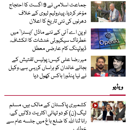
جماعت اسلامی نے 9 اگست کا احتجاج
مؤخر کردیا، پیٹرولیم لیوی کے خلاف
دھرنوں کی نئی تاریخ کا اعلان
اوپن اے آئی کے نئے ماڈل ’ایسٹرا‘ میں
خطرناک سیکیورٹی خدشات کا انکشاف،
ڈیولپنگ کام عارضی معطل
میر رضا علی کیس: پولیس تفتیش کے
بجائے خاندان کو ہراساں کررہی ہے، وکیل
نے نیا پنڈورا باکس کھول دیا
ویڈیو
کشمیری پاکستان کے مالک ہیں، مسلم
لیگ (ن) کو دو تہائی اکثریت دلائیں گے،
رانا ثنا اللہ کا ضلع باغ میں جلسہ عام سے
خطاب