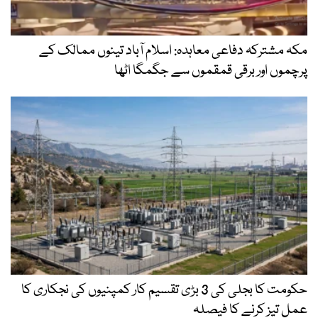
مکہ مشترکہ دفاعی معاہدہ: اسلام آباد تینوں ممالک کے
پرچموں اور برقی قمقموں سے جگمگا اٹھا
حکومت کا بجلی کی 3 بڑی تقسیم کار کمپنیوں کی نجکاری کا
عمل تیز کرنے کا فیصلہ