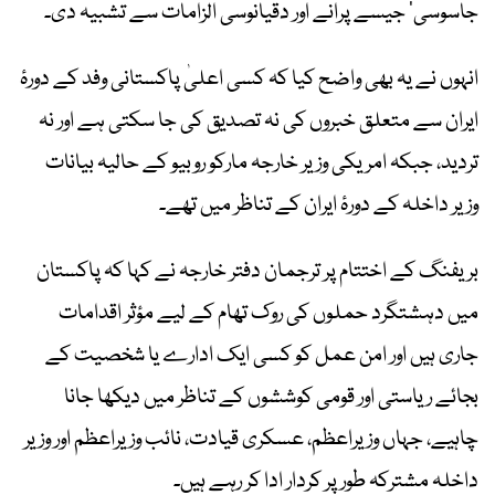
جاسوسی‘ جیسے پرانے اور دقیانوسی الزامات سے تشبیہ دی۔
انہوں نے یہ بھی واضح کیا کہ کسی اعلیٰ پاکستانی وفد کے دورۂ
ایران سے متعلق خبروں کی نہ تصدیق کی جا سکتی ہے اور نہ
تردید، جبکہ امریکی وزیر خارجہ مارکو روبیو کے حالیہ بیانات
وزیر داخلہ کے دورۂ ایران کے تناظر میں تھے۔
بریفنگ کے اختتام پر ترجمان دفتر خارجہ نے کہا کہ پاکستان
میں دہشتگرد حملوں کی روک تھام کے لیے مؤثر اقدامات
جاری ہیں اور امن عمل کو کسی ایک ادارے یا شخصیت کے
بجائے ریاستی اور قومی کوششوں کے تناظر میں دیکھا جانا
چاہیے، جہاں وزیراعظم، عسکری قیادت، نائب وزیراعظم اور وزیر
داخلہ مشترکہ طور پر کردار ادا کر رہے ہیں۔