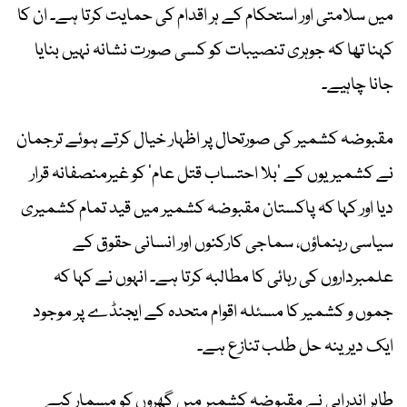
میں سلامتی اور استحکام کے ہر اقدام کی حمایت کرتا ہے۔ ان کا
کہنا تھا کہ جوہری تنصیبات کو کسی صورت نشانہ نہیں بنایا
جانا چاہیے۔
مقبوضہ کشمیر کی صورتحال پر اظہار خیال کرتے ہوئے ترجمان
نے کشمیریوں کے ’بلا احتساب قتل عام‘ کو غیرمنصفانہ قرار
دیا اور کہا کہ پاکستان مقبوضہ کشمیر میں قید تمام کشمیری
سیاسی رہنماؤں، سماجی کارکنوں اور انسانی حقوق کے
علمبرداروں کی رہائی کا مطالبہ کرتا ہے۔ انہوں نے کہا کہ
جموں و کشمیر کا مسئلہ اقوام متحدہ کے ایجنڈے پر موجود
ایک دیرینہ حل طلب تنازع ہے۔
طاہر اندرابی نے مقبوضہ کشمیر میں گھروں کو مسمار کیے