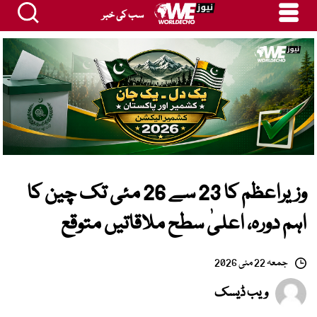
سب کی خبر
وزیراعظم کا 23 سے 26 مئی تک چین کا
اہم دورہ، اعلیٰ سطح ملاقاتیں متوقع
جمعہ 22 مئی 2026
ویب ڈیسک