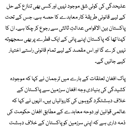
علیحدگی کی کوئی شق موجود نہیں اور کسی بھی تنازع کے حل
کے لیے قانونی طریقۂ کار معاہدے کا حصہ ہے، جس کے تحت
پاکستان بین الاقوامی عدالتِ ثالثی سے رجوع کر چکا ہے۔ ان کا
کہنا تھا کہ پاکستان اپنے پانی کے ایک قطرے پر بھی سمجھوتہ
نہیں کرے گا اور اس مقصد کے لیے تمام قانونی راستے اختیار
کیے جائیں گے۔
پاک افغان تعلقات کے بارے میں ترجمان نے کہا کہ موجودہ
کشیدگی کی بنیادی وجہ افغان سرزمین سے پاکستان کے
خلاف دہشتگرد گروہوں کی کارروائیاں ہیں۔ انہوں نے کہا کہ
عالمی قوانین اور دوحہ معاہدے کے مطابق افغان حکومت کی
ذمہ داری ہے کہ اپنی سرزمین کو پاکستان کے خلاف دہشت