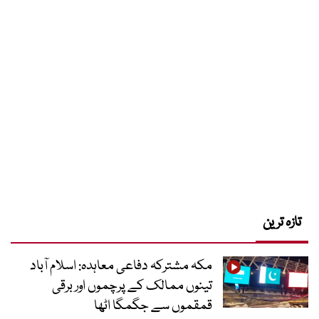
تازہ ترین
مکہ مشترکہ دفاعی معاہدہ: اسلام آباد
تینوں ممالک کے پرچموں اور برقی
قمقموں سے جگمگا اٹھا