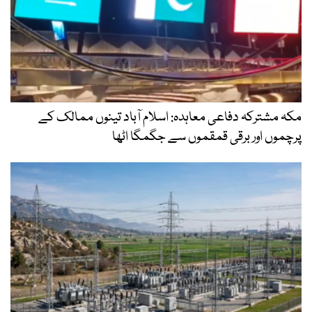
مکہ مشترکہ دفاعی معاہدہ: اسلام آباد تینوں ممالک کے
پرچموں اور برقی قمقموں سے جگمگا اٹھا