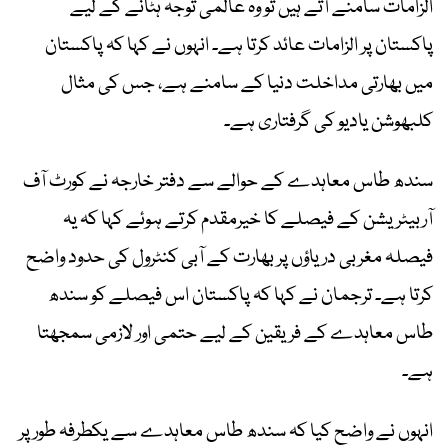
الزامات سامنے آتے ہیں تو وہ عالمی توجہ ہٹانے کے لیے
پاکستان پر الزامات عائد کرتا ہے۔ انہوں نے کہا کہ پاکستان
میں بھارتی مداخلت دنیا کے سامنے ہے، جس کی مثال
کلبھوشن یادیو کی گرفتاری ہے۔
سندھ طاس معاہدے کے حوالے سے دفتر خارجہ نے کورٹ آف
آربیٹریشن کے فیصلے کا خیرمقدم کرتے ہوئے کہا کہ یہ
فیصلہ مغربی دریاؤں پر بھارت کے آبی کنٹرول کی حدود واضح
کرتا ہے۔ ترجمان نے کہا کہ پاکستان اس فیصلے کو سندھ
طاس معاہدے کے فریقین کے لیے حتمی اور لازمی سمجھتا
ہے۔
انہوں نے واضح کیا کہ سندھ طاس معاہدے سے یکطرفہ طور پر