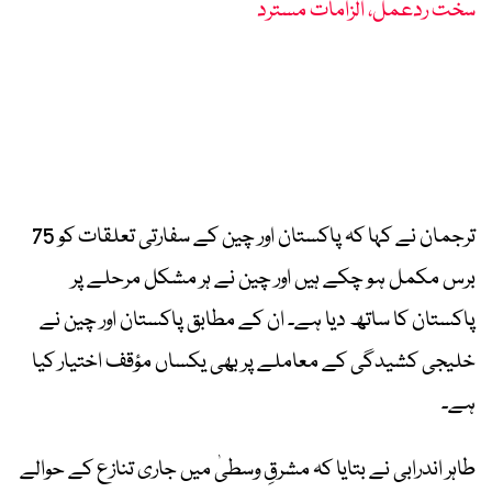
سخت ردعمل، الزامات مسترد
ترجمان نے کہا کہ پاکستان اور چین کے سفارتی تعلقات کو 75
برس مکمل ہو چکے ہیں اور چین نے ہر مشکل مرحلے پر
پاکستان کا ساتھ دیا ہے۔ ان کے مطابق پاکستان اور چین نے
خلیجی کشیدگی کے معاملے پر بھی یکساں مؤقف اختیار کیا
ہے۔
طاہر اندرابی نے بتایا کہ مشرقِ وسطیٰ میں جاری تنازع کے حوالے