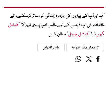
آپ اور آپ کے پیاروں کی روزمرہ زندگی کو متاثر کرسکنے والے
واقعات کی اپ ڈیٹس کے لیے واٹس ایپ پر وی نیوز کا ’
آفیشل
گروپ
‘ یا ’
آفیشل چینل
‘ جوائن کریں
ترجمان دفتر خارجہ
طاہر اندرابی