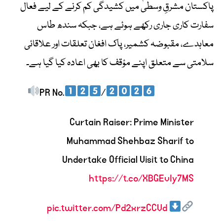
پاکستان مشرقِ وسطیٰ میں کشیدگی کم کرنے کے لیے فعال
سفارت کاری جاری رکھے ہوئے ہے، جبکہ سندھ طاس
معاہدے، مقبوضہ کشمیر، پاک افغان تعلقات اور علاقائی
سلامتی سے متعلق اپنے مؤقف کا بھی اعادہ کیا گیا ہے۔
PR No.
/
Curtain Raiser: Prime Minister
Muhammad Shehbaz Sharif to
Undertake Official Visit to China
https://t.co/XBGEvIy7MS
pic.twitter.com/Pd2xrzCCVd