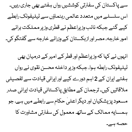
سے پاکستان کی سفارتی کوششیں رواں ہفتے بھی جاری رہیں۔
اس سلسلے میں متعدد عالمی رہنماؤں سے ٹیلیفونک رابطے
کیے گئے جبکہ نائب وزیراعظم نے قطری وزیر مملکت برائے
امور خارجہ، مصر اور ازبکستان کے وزرائے خارجہ سے گفتگو کی۔
انہوں نے کہا کہ وزیراعظم اور قطر کے امیر کے درمیان بھی
ٹیلیفونک رابطہ ہوا، جبکہ وزیر داخلہ محسن نقوی نے رواں
ہفتے ایران کے 2 اہم دورے کیے اور ایرانی قیادت سے تفصیلی
ملاقاتیں کیں۔ ترجمان کے مطابق پاکستانی قیادت ایرانی صدر
مسعود پزیشکیان اور دیگر اعلیٰ حکام سے رابطے میں ہے، جو
ہمسایہ ممالک کے ساتھ معمول کی سفارتی مشاورت کا
حصہ ہے۔