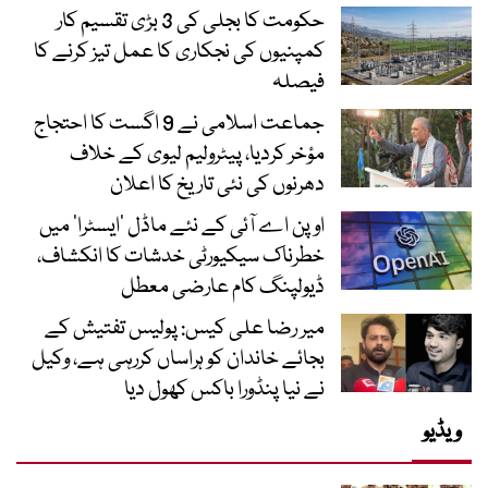
حکومت کا بجلی کی 3 بڑی تقسیم کار
کمپنیوں کی نجکاری کا عمل تیز کرنے کا
فیصلہ
جماعت اسلامی نے 9 اگست کا احتجاج
مؤخر کردیا، پیٹرولیم لیوی کے خلاف
دھرنوں کی نئی تاریخ کا اعلان
اوپن اے آئی کے نئے ماڈل ’ایسٹرا‘ میں
خطرناک سیکیورٹی خدشات کا انکشاف،
ڈیولپنگ کام عارضی معطل
میر رضا علی کیس: پولیس تفتیش کے
بجائے خاندان کو ہراساں کررہی ہے، وکیل
نے نیا پنڈورا باکس کھول دیا
ویڈیو