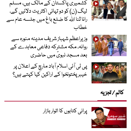
کشمیری پاکستان کے مالک ہیں، مسلم
لیگ (ن) کو دو تہائی اکثریت دلائیں گے،
رانا ثنا اللہ کا ضلع باغ میں جلسہ عام سے
خطاب
وزیراعظم شہباز شریف مدینہ منورہ سے
روانہ، مکہ مشترکہ دفاعی معاہدے کے
بعد مسجد نبویؐ میں حاضری
پی ٹی آئی اسلام آباد مارچ کے اعلان پر
خیبر پختونخوا کے اراکین کیا کہتے ہیں؟
کالم / تجزیہ
پرانی کتابوں کا اتوار بازار