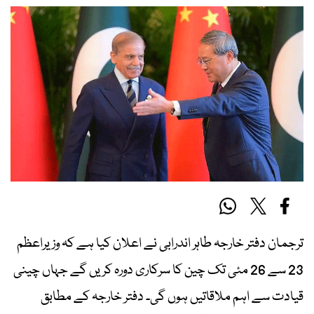
ترجمان دفتر خارجہ طاہر اندرابی نے اعلان کیا ہے کہ وزیراعظم
23 سے 26 مئی تک چین کا سرکاری دورہ کریں گے جہاں چینی
قیادت سے اہم ملاقاتیں ہوں گی۔ دفتر خارجہ کے مطابق