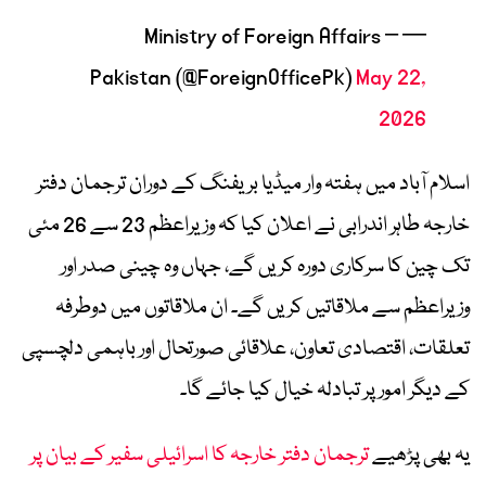
— Ministry of Foreign Affairs –
Pakistan (@ForeignOfficePk)
May 22,
2026
اسلام آباد میں ہفتہ وار میڈیا بریفنگ کے دوران ترجمان دفتر
خارجہ طاہر اندرابی نے اعلان کیا کہ وزیراعظم 23 سے 26 مئی
تک چین کا سرکاری دورہ کریں گے، جہاں وہ چینی صدر اور
وزیراعظم سے ملاقاتیں کریں گے۔ ان ملاقاتوں میں دوطرفہ
تعلقات، اقتصادی تعاون، علاقائی صورتحال اور باہمی دلچسپی
کے دیگر امور پر تبادلہ خیال کیا جائے گا۔
یہ بھی پڑھیے
ترجمان دفتر خارجہ کا اسرائیلی سفیر کے بیان پر