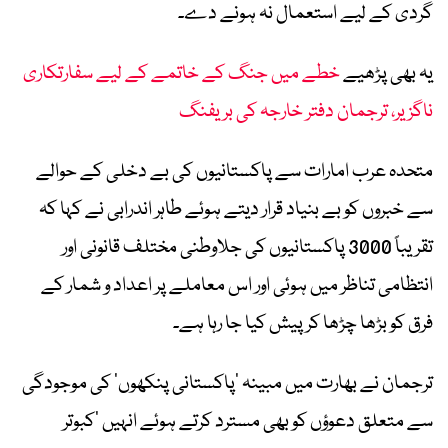
گردی کے لیے استعمال نہ ہونے دے۔
یہ بھی پڑھیے
خطے میں جنگ کے خاتمے کے لیے سفارتکاری
ناگزیر، ترجمان دفتر خارجہ کی بریفنگ
متحدہ عرب امارات سے پاکستانیوں کی بے دخلی کے حوالے
سے خبروں کو بے بنیاد قرار دیتے ہوئے طاہر اندرابی نے کہا کہ
تقریباً 3000 پاکستانیوں کی جلاوطنی مختلف قانونی اور
انتظامی تناظر میں ہوئی اور اس معاملے پر اعداد و شمار کے
فرق کو بڑھا چڑھا کر پیش کیا جا رہا ہے۔
ترجمان نے بھارت میں مبینہ ’پاکستانی پنکھوں‘ کی موجودگی
سے متعلق دعوؤں کو بھی مسترد کرتے ہوئے انہیں ’کبوتر