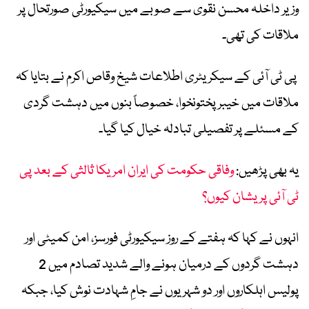
وزیر داخلہ
محسن نقوی
سے صوبے میں سیکیورٹی صورتحال پر
ملاقات کی تھی۔
پی ٹی آئی کے سیکریٹری اطلاعات
شیخ وقاص اکرم
نے بتایا کہ
ملاقات میں خیبرپختونخوا، خصوصاً بنوں میں دہشت گردی
کے مسئلے پر تفصیلی تبادلہ خیال کیا گیا۔
یہ بھی پڑھیں:
وفاقی حکومت کی ایران امریکا ثالثی کے بعد پی
ٹی آئی پریشان کیوں؟
انہوں نے کہا کہ ہفتے کے روز سیکیورٹی فورسز، امن کمیٹی اور
دہشت گردوں کے درمیان ہونے والے شدید تصادم میں 2
پولیس اہلکاروں اور دو شہریوں نے جامِ شہادت نوش کیا، جبکہ