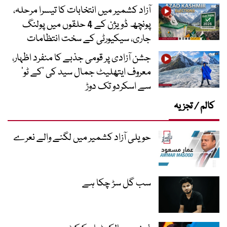
آزاد کشمیر میں انتخابات کا تیسرا مرحلہ،
پونچھ ڈویژن کے 4 حلقوں میں پولنگ
جاری، سیکیورٹی کے سخت انتظامات
جشن آزادی پر قومی جذبے کا منفرد اظہار،
معروف ایتھلیٹ جمال سید کی ’کے ٹو‘
سے اسکردو تک دوڑ
کالم / تجزیہ
حویلی آزاد کشمیر میں لگنے والے نعرے
سب گل سڑ چکا ہے