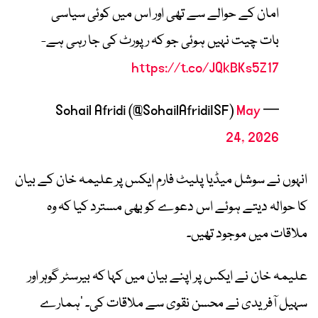
امان کے حوالے سے تھی اور اس میں کوئی سیاسی
بات چیت نہیں ہوئی جو کہ رپورٹ کی جا رہی ہے-
https://t.co/JQkBKs5Z17
May
— Sohail Afridi (@SohailAfridiISF)
24, 2026
انہوں نے سوشل میڈیا پلیٹ فارم ایکس پر
علیمہ خان
کے بیان
کا حوالہ دیتے ہوئے اس دعوے کو بھی مسترد کیا کہ وہ
ملاقات میں موجود تھیں۔
علیمہ خان نے ایکس پر اپنے بیان میں کہا کہ بیرسٹر گوہر اور
سہیل آفریدی نے محسن نقوی سے ملاقات کی۔ ‘ہمارے