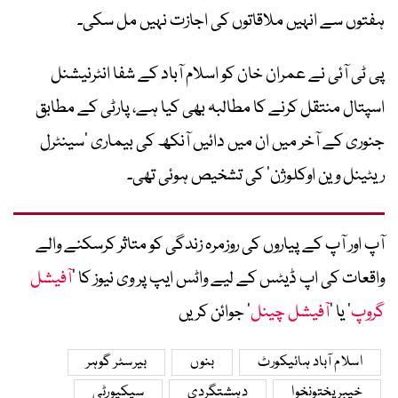
ہفتوں سے انہیں ملاقاتوں کی اجازت نہیں مل سکی۔
پی ٹی آئی نے عمران خان کو اسلام آباد کے
شفا انٹرنیشنل
اسپتال
منتقل کرنے کا مطالبہ بھی کیا ہے، پارٹی کے مطابق
جنوری کے آخر میں ان میں دائیں آنکھ کی بیماری ‘سینٹرل
ریٹینل وین اوکلوژن’ کی تشخیص ہوئی تھی۔
آپ اور آپ کے پیاروں کی روزمرہ زندگی کو متاثر کرسکنے والے
واقعات کی اپ ڈیٹس کے لیے واٹس ایپ پر وی نیوز کا ’
آفیشل
گروپ
‘ یا ’
آفیشل چینل
‘ جوائن کریں
اسلام آباد ہائیکورٹ
بنوں
بیرسٹر گوہر
خیبرپختونخوا
دہشتگردی
سیکیورٹی