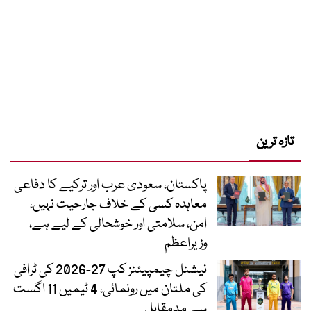
تازہ ترین
پاکستان، سعودی عرب اور ترکیے کا دفاعی
معاہدہ کسی کے خلاف جارحیت نہیں،
امن، سلامتی اور خوشحالی کے لیے ہے،
وزیراعظم
نیشنل چیمپیئنز کپ 27-2026 کی ٹرافی
کی ملتان میں رونمائی، 4 ٹیمیں 11 اگست
سے مدمقابل