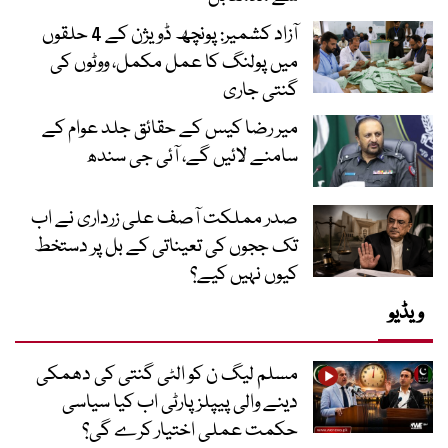
آزاد کشمیر: پونچھ ڈویژن کے 4 حلقوں
میں پولنگ کا عمل مکمل، ووٹوں کی
گنتی جاری
میر رضا کیس کے حقائق جلد عوام کے
سامنے لائیں گے، آئی جی سندھ
صدر مملکت آصف علی زرداری نے اب
تک ججوں کی تعیناتی کے بل پر دستخط
کیوں نہیں کیے؟
ویڈیو
مسلم لیگ ن کو الٹی گنتی کی دھمکی
دینے والی پیپلز پارٹی اب کیا سیاسی
حکمت عملی اختیار کرے گی؟