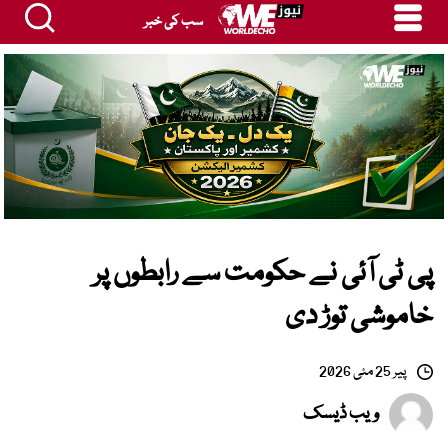
سب کی خبر
پی ٹی آئی نے حکومت سے رابطوں پر
خاموشی توڑ دی
پیر 25 مئی 2026
ویب ڈیسک