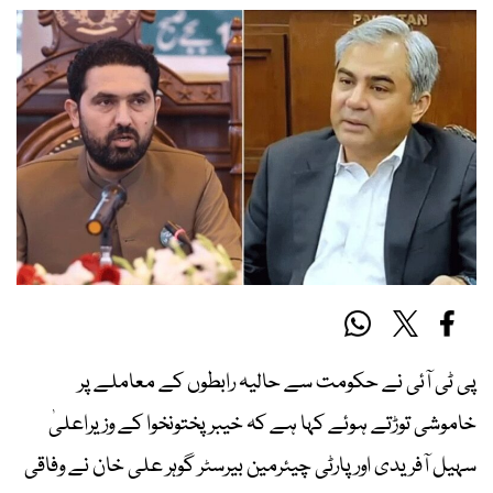
پی ٹی آئی
نے حکومت سے حالیہ رابطوں کے معاملے پر
خاموشی توڑتے ہوئے کہا ہے کہ خیبرپختونخوا کے وزیراعلیٰ
سہیل آفریدی اور پارٹی چیئرمین
بیرسٹر گوہر علی خان
نے وفاقی