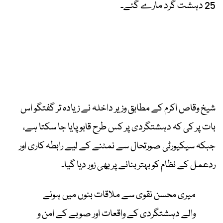
25 دہشت گرد مارے گئے۔
شیخ وقاص اکرم کے مطابق وزیر داخلہ نے زیادہ تر گفتگو اس
بات پر کی کہ دہشتگردی پر کس طرح قابو پایا جا سکتا ہے،
جبکہ سیکیورٹی صورتحال سے نمٹنے کے لیے رابطہ کاری اور
ردعمل کے نظام کو بہتر بنانے پر بھی زور دیا گیا۔
میری محسن نقوی سے ملاقات بنوں میں ہونے
والے دہشتگردی کے واقعات اور صوبے کے امن و