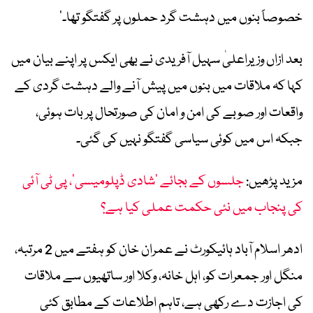
خصوصاً بنوں میں دہشت گرد حملوں پر گفتگو تھا۔’
بعد ازاں وزیراعلیٰ سہیل آفریدی نے بھی ایکس پر اپنے بیان میں
کہا کہ ملاقات میں بنوں میں پیش آنے والے دہشت گردی کے
واقعات اور صوبے کی امن و امان کی صورتحال پر بات ہوئی،
جبکہ اس میں کوئی سیاسی گفتگو نہیں کی گئی۔
مزید پڑھیں:
جلسوں کے بجائے ’شادی ڈپلومیسی‘، پی ٹی آئی
کی پنجاب میں نئی حکمت عملی کیا ہے؟
ادھر
اسلام آباد ہائیکورٹ
نے
عمران خان
کو ہفتے میں 2 مرتبہ،
منگل اور جمعرات کو، اہل خانہ، وکلا اور ساتھیوں سے ملاقات
کی اجازت دے رکھی ہے، تاہم اطلاعات کے مطابق کئی