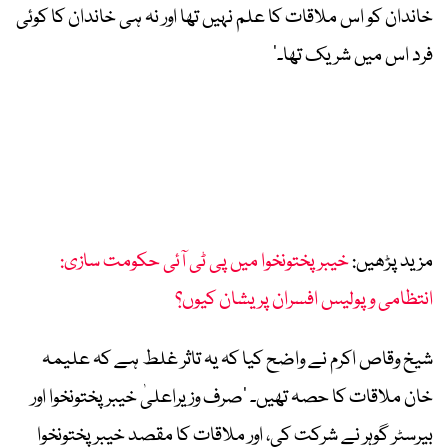
خاندان کو اس ملاقات کا علم نہیں تھا اور نہ ہی خاندان کا کوئی
فرد اس میں شریک تھا۔’
مزید پڑھیں:
خیبر پختونخوا میں پی ٹی آئی حکومت سازی:
انتظامی و پولیس افسران پریشان کیوں؟
شیخ وقاص اکرم نے واضح کیا کہ یہ تاثر غلط ہے کہ علیمہ
خان ملاقات کا حصہ تھیں۔ ‘صرف وزیراعلیٰ خیبرپختونخوا اور
بیرسٹر گوہر نے شرکت کی، اور ملاقات کا مقصد خیبرپختونخوا