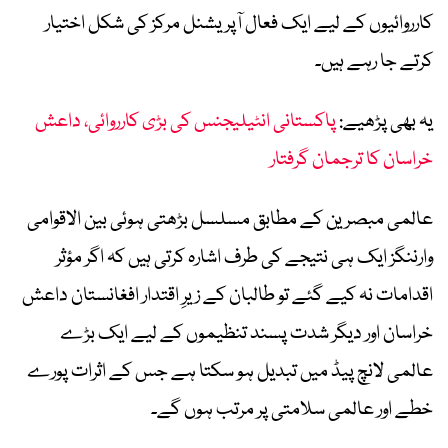
کارروائیوں کے لیے ایک فعال آپریشنل مرکز کی شکل اختیار
کرتے جا رہے ہیں۔
یہ بھی پڑھیے:
پاکستانی انٹیلیجنس کی بڑی کارروائی، داعش
خراسان کا ترجمان گرفتار
عالمی مبصرین کے مطابق مسلسل بڑھتی ہوئی بین الاقوامی
وارننگز ایک ہی نتیجے کی طرف اشارہ کرتی ہیں کہ اگر مؤثر
اقدامات نہ کیے گئے تو طالبان کے زیرِ اقتدار افغانستان داعش
خراسان اور دیگر شدت پسند تنظیموں کے لیے ایک بڑے
عالمی لانچ پیڈ میں تبدیل ہو سکتا ہے جس کے اثرات پورے
خطے اور عالمی سلامتی پر مرتب ہوں گے۔