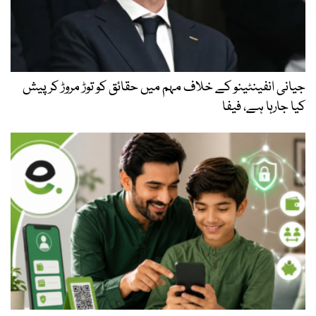
جیانی انفینٹینو کے خلاف مہم میں حقائق کو توڑ مروڑ کر پیش
کیا جارہا ہے، فیفا