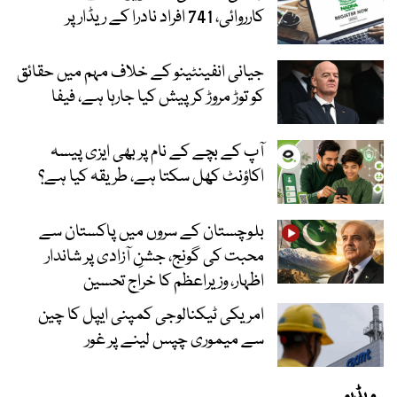
کارروائی، 741 افراد نادرا کے ریڈار پر
جیانی انفینٹینو کے خلاف مہم میں حقائق
کو توڑ مروڑ کر پیش کیا جارہا ہے، فیفا
آپ کے بچے کے نام پر بھی ایزی پیسہ
اکاؤنٹ کھل سکتا ہے، طریقہ کیا ہے؟
بلوچستان کے سروں میں پاکستان سے
محبت کی گونج، جشنِ آزادی پر شاندار
اظہار، وزیراعظم کا خراج تحسین
امریکی ٹیکنالوجی کمپنی ایپل کا چین
سے میموری چپس لینے پر غور
ویڈیو