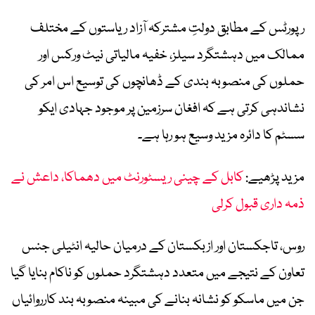
رپورٹس کے مطابق دولتِ مشترکہ آزاد ریاستوں کے مختلف
ممالک میں دہشتگرد سیلز، خفیہ مالیاتی نیٹ ورکس اور
حملوں کی منصوبہ بندی کے ڈھانچوں کی توسیع اس امر کی
نشاندہی کرتی ہے کہ افغان سرزمین پر موجود جہادی ایکو
سسٹم کا دائرہ مزید وسیع ہو رہا ہے۔
مزید پڑھیے:
کابل کے چینی ریسٹورنٹ میں دھماکا، داعش نے
ذمہ داری قبول کرلی
روس، تاجکستان اور ازبکستان کے درمیان حالیہ انٹیلی جنس
تعاون کے نتیجے میں متعدد دہشتگرد حملوں کو ناکام بنایا گیا
جن میں ماسکو کو نشانہ بنانے کی مبینہ منصوبہ بند کارروائیاں