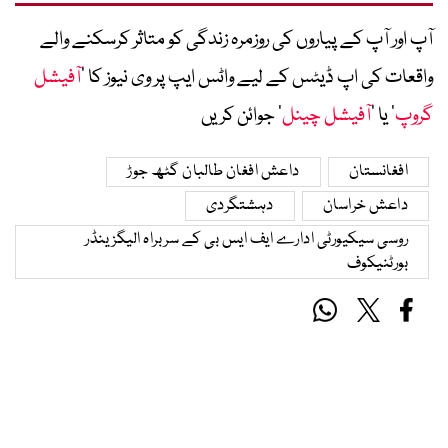
آپ اور آپ کے پیاروں کی روزمرہ زندگی کو متاثر کرسکنے والے
واقعات کی اپ ڈیٹس کے لیے واٹس ایپ پر وی نیوز کا ’
آفیشل
گروپ
‘ یا ’
آفیشل چینل
‘ جوائن کریں
افغانستان
داعش افغان طالبان گٹھ جوڑ
داعش خراسان
دہشتگردی
روسی سیکیورٹی ادارے ایف ایس بی کے سربراہ الیگزینڈر
بورٹنیکوف