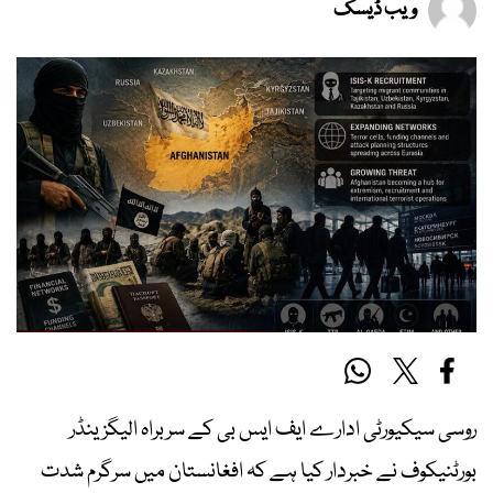
ویب ڈیسک
روسی سیکیورٹی ادارے ایف ایس بی کے سربراہ الیگزینڈر
بورٹنیکوف نے خبردار کیا ہے کہ افغانستان میں سرگرم شدت