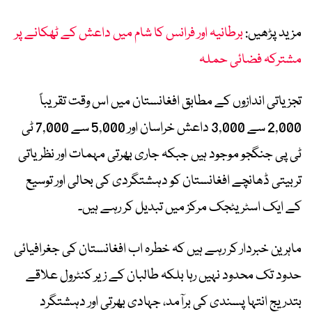
مزید پڑھیں:
برطانیہ اور فرانس کا شام میں داعش کے ٹھکانے پر
مشترکہ فضائی حملہ
تجزیاتی اندازوں کے مطابق افغانستان میں اس وقت تقریباً
2,000 سے 3,000 داعش خراسان اور 5,000 سے 7,000 ٹی
ٹی پی جنگجو موجود ہیں جبکہ جاری بھرتی مہمات اور نظریاتی
تربیتی ڈھانچے افغانستان کو دہشتگردی کی بحالی اور توسیع
کے ایک اسٹریٹجک مرکز میں تبدیل کر رہے ہیں۔
ماہرین خبردار کر رہے ہیں کہ خطرہ اب افغانستان کی جغرافیائی
حدود تک محدود نہیں رہا بلکہ طالبان کے زیر کنٹرول علاقے
بتدریج انتہا پسندی کی برآمد، جہادی بھرتی اور دہشتگرد