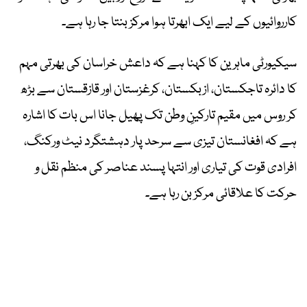
کارروائیوں کے لیے ایک ابھرتا ہوا مرکز بنتا جا رہا ہے۔
سیکیورٹی ماہرین کا کہنا ہے کہ داعش خراسان کی بھرتی مہم
کا دائرہ تاجکستان، ازبکستان، کرغزستان اور قازقستان سے بڑھ
کر روس میں مقیم تارکینِ وطن تک پھیل جانا اس بات کا اشارہ
ہے کہ افغانستان تیزی سے سرحد پار دہشتگرد نیٹ ورکنگ،
افرادی قوت کی تیاری اور انتہا پسند عناصر کی منظم نقل و
حرکت کا علاقائی مرکز بن رہا ہے۔