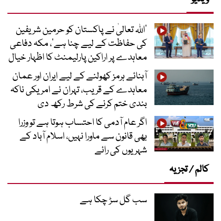
’اللہ تعالیٰ نے پاکستان کو حرمین شریفین
کی حفاظت کے لیے چنا ہے‘، مکہ دفاعی
معاہدے پر اراکین پارلیمنٹ کا اظہار خیال
آبنائے ہرمز کھولنے کے لیے ایران اور عمان
معاہدے کے قریب، تہران نے امریکی ناکہ
بندی ختم کرنے کی شرط رکھ دی
اگر عام آدمی کا احتساب ہوتا ہے تو وزرا
بھی قانون سے ماورا نہیں، اسلام آباد کے
شہریوں کی رائے
کالم / تجزیہ
سب گل سڑ چکا ہے