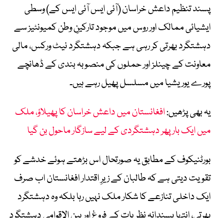
پسند تنظیم داعش خراسان (آئی ایس آئی ایس کے) وسطی
ایشیائی ممالک اور روس میں موجود تارکینِ وطن کمیونٹیز سے
دہشتگرد بھرتی کر رہی ہے جبکہ دہشتگرد نیٹ ورکس، مالی
معاونت کے چینلز اور حملوں کی منصوبہ بندی کے ڈھانچے
پورے یوریشیا میں مسلسل پھیل رہے ہیں۔
یہ بھی پڑھیں:
افغانستان میں داعش خراسان کا پھیلاؤ، ملک
میں ایک بار پھر دہشتگردی کے لیے سازگار ماحول بن گیا
بورٹنیکوف کے مطابق یہ صورتحال اس بڑھتے ہوئے خدشے کو
تقویت دیتی ہے کہ طالبان کے زیرِ اقتدار افغانستان اب صرف
ایک داخلی تنازعے کا شکار ملک نہیں رہا بلکہ وہ دہشتگرد
بھرتی، انتہا پسندانہ نظریات کے فروغ اور بین الاقوامی دہشتگرد