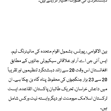
دہشتگردی کی صورت اختیار کر رہے ہیں۔
بین الاقوامی رپورٹس، بشمول اقوام متحدہ کی مانیٹرنگ ٹیم،
ایس آئی جی اے آر اور علاقائی سیکیورٹی جائزوں کے مطابق
افغانستان اس وقت 20 سے زائد دہشتگرد تنظیموں اور تقریباً
20 سے 23 ہزار جنگجوؤں کی محفوظ پناہ گاہ بن چکا ہے۔ ان
میں داعش خراسان، تحریک طالبان پاکستان، القاعدہ، ایسٹ
ترکستان اسلامک موومنٹ اور دیگر وابستہ نیٹ ورکس شامل
ہیں۔