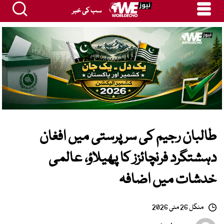
سب کی خبر
طالبان رجیم کی سرپرستی میں افغان
دہشتگرد فرنچائزز کا پھیلاؤ، عالمی
خدشات میں اضافہ
منگل 26 مئی 2026