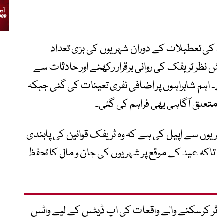
 کی تعطیلات کے دوران شہریوں کی بڑی تعداد
ظر ٹریفک کی روانی برقرار رکھنے اور حادثات سے
 اہم شاہراہوں پر اضافی نفری تعینات کی گئی جبکہ
وں سے اپیل کی ہے کہ وہ ٹریفک قوانین کی پابندی
تاکہ عید کے موقع پر شہریوں کی جان و مال کا تحفظ
متاثر کرسکنے والے واقعات کی اپ ڈیٹس کے لیے واٹس