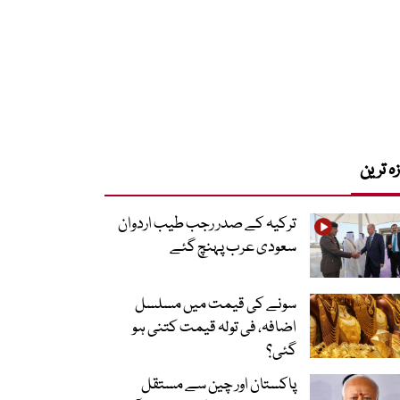
زہ ترین
ترکیہ کے صدر رجب طیب اردوان
سعودی عرب پہنچ گئے
سونے کی قیمت میں مسلسل
اضافہ، فی تولہ قیمت کتنی ہو
گئی؟
پاکستان اور چین سے مستقل