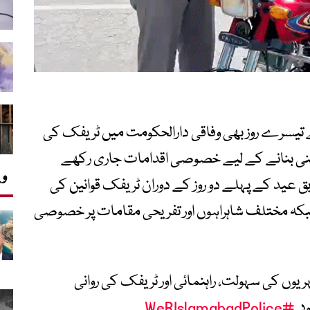
 تیسرے روز بھی وفاقی دارالحکومت میں ٹریفک کی
یقینی بنانے کے لیے خصوصی اقدامات جاری رکھے
وی
ق عید کے پہلے دو روز کے دوران ٹریفک قوانین کی
، جبکہ مختلف شاہراہوں اور تفریحی مقامات پر خصوصی
یوں کی سہولت، راہنمائی اور ٹریفک کی روانی
د۔
#WeRIslamabadPolice