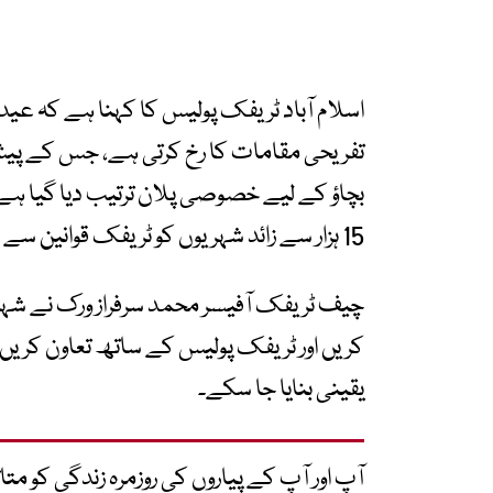
اسلام آباد ٹریفک پولیس کا کہنا ہے کہ عید
تفریحی مقامات کا رخ کرتی ہے، جس کے پیش ن
بچاؤ کے لیے خصوصی پلان ترتیب دیا گیا ہے۔
15 ہزار سے زائد شہریوں کو ٹریفک قوانین سے متعلق آگاہی بھی فراہم کی گئی۔
چیف ٹریفک آفیسر محمد سرفراز ورک نے شہری
کریں اور ٹریفک پولیس کے ساتھ تعاون کریں 
یقینی بنایا جا سکے۔
آپ اور آپ کے پیاروں کی روزمرہ زندگی کو 