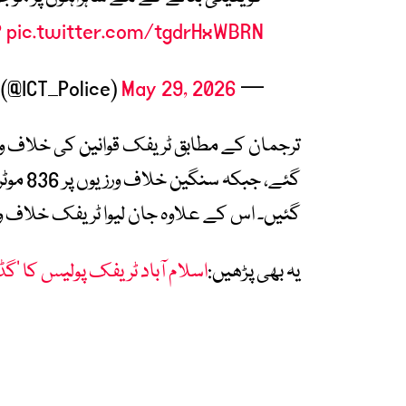
P
pic.twitter.com/tgdrHxWBRN
May 29, 2026
— Islamabad Police (@ICT_Police)
گئیں۔ اس کے علاوہ جان لیوا ٹریفک خلاف ورزیوں پر 31 مقدمات بھی د
یہ بھی پڑھیں:
اسلام آباد ٹریفک پولیس کا ’گ