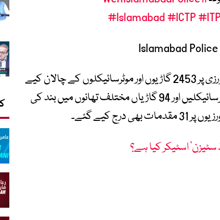
#Islamabad
#ICTP
#IT
ترجمان کے مطابق ٹریفک قوانین کی خلاف ورزی پر 2453 گاڑیوں اور موٹرسائیکلوں کے چالان کیے
گئے، جبکہ سنگین خلاف ورزیوں پر 836 موٹرسائیکلیں اور 94 گاڑیاں مختلف تھانوں میں بند کی
کا
رج کیے گئے۔
ڈ سٹیزن‘ اسٹیکر کیا ہے؟