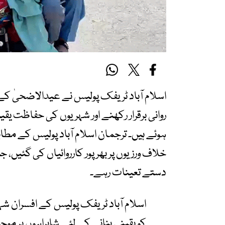
اسلام آباد ٹریفک پولیس نے عیدالاضحیٰ کے
روانی برقرار رکھنے اور شہریوں کی حفاظت 
ہوئے ہیں۔ ترجمان اسلام آباد پولیس کے مطاب
خلاف ورزیوں پر بھرپور کارروائیاں کی گئیں
دستے تعینات رہے۔
اسلام آباد ٹریفک پولیس کے افسران شہر
کو یقینی بنانے کے لئے شاہراہوں پر موجو