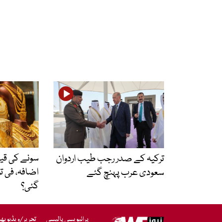
سونے کی ق
ترکیہ کے صدر رجب طیب اردوان
اضافہ، فی ت
سعودی عرب پہنچ گئے
گئی؟
پرائیویسی پالیسی
تحریر/ویڈیو بھ