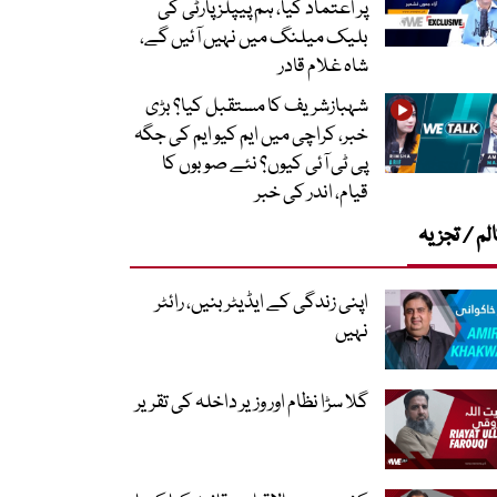
پر اعتماد کیا، ہم پیپلز پارٹی کی
بلیک میلنگ میں نہیں آئیں گے،
شاہ غلام قادر
شہبازشریف کا مستقبل کیا؟ بڑی
خبر، کراچی میں ایم کیو ایم کی جگہ
پی ٹی آئی کیوں؟ نئے صوبوں کا
قیام، اندر کی خبر
لم / تجزیہ
اپنی زندگی کے ایڈیٹر بنیں، رائٹر
نہیں
گلا سڑا نظام اور وزیر داخلہ کی تقریر