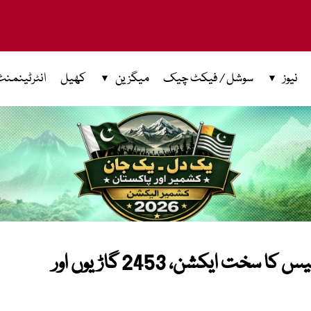
نیوز
سوشل / فیکٹ چیک
میگزین
کھیل
انٹرٹینمنٹ
عیدالاضحیٰ: اسلام آباد ٹریفک پولیس کا سخت ایکشن، 2453 گاڑیوں اور