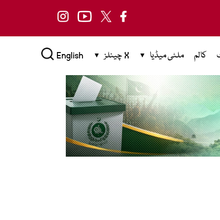
کالم
ملٹی میڈیا
X چینلز
English