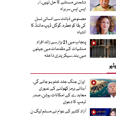
دشمنی مسئلے کا حل نہیں، آر
ایس ایس سربراہ
مصنوعی ذہانت سے انسانی نسل
کی بقا کو خطرہ، گوگل ڈیپ مائنڈ کا
انتباہ
پنجاب میں 21 ہزار سے زائد افراد
منشیات کے مقدمات میں جیلوں
میں بند، سیکریٹری داخلہ
ڈیو
ایران جنگ جلد ختم ہو جائے گی،
آبنائے ہرمز کھولنے کے عبوری
معاہدے کے امکانات روشن، صدر
ٹرمپ کا دعویٰ
آزاد کشیر کے عوام نے مسلم لیگ ن