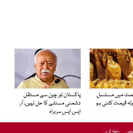
یمت میں مسلسل
پاکستان اور چین سے مستقل
ولہ قیمت کتنی ہو
دشمنی مسئلے کا حل نہیں، آر
ایس ایس سربراہ
یجیں
رابطہ کریں