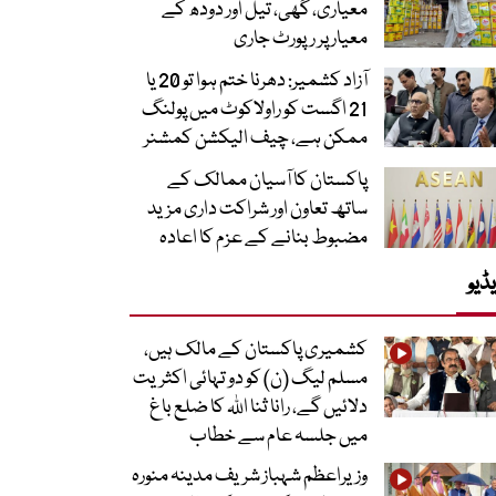
معیاری، گھی، تیل اور دودھ کے
معیار پر رپورٹ جاری
آزاد کشمیر: دھرنا ختم ہوا تو 20 یا
21 اگست کو راولاکوٹ میں پولنگ
ممکن ہے، چیف الیکشن کمشنر
پاکستان کا آسیان ممالک کے
ساتھ تعاون اور شراکت داری مزید
مضبوط بنانے کے عزم کا اعادہ
ڈیو
کشمیری پاکستان کے مالک ہیں،
مسلم لیگ (ن) کو دو تہائی اکثریت
دلائیں گے، رانا ثنا اللہ کا ضلع باغ
میں جلسہ عام سے خطاب
وزیراعظم شہباز شریف مدینہ منورہ