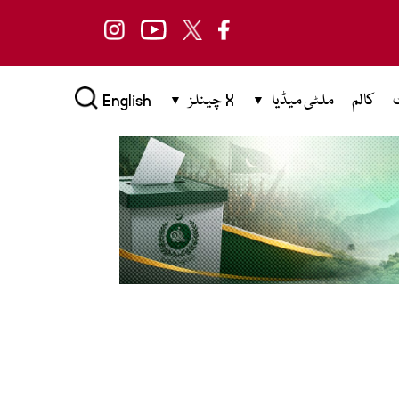
کالم
ملٹی میڈیا
X چینلز
English