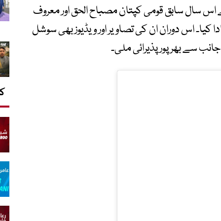
 اس سال سابق قومی کپتان مصباح الحق اور معروف
ا کیا۔ اس دوران ان کی تصاویر اور ویڈیوز بھی سوشل
انب سے بھرپور پذیرائی ملی۔
کا