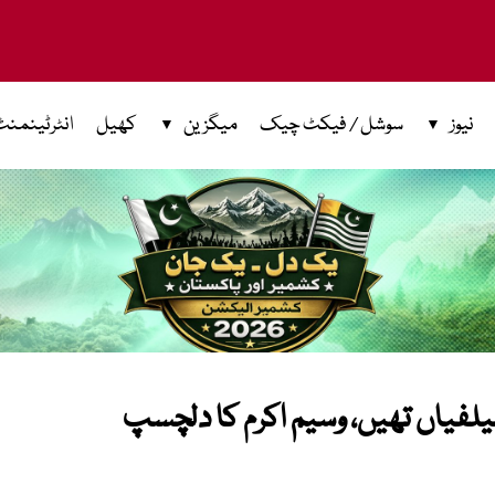
نیوز
سوشل / فیکٹ چیک
میگزین
کھیل
انٹرٹینمنٹ
لفیاں تھیں، وسیم اکرم کا دلچسپ