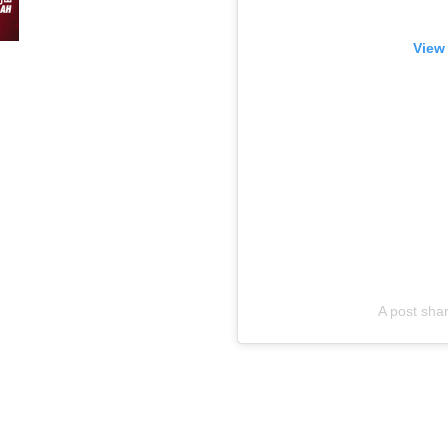
View 
A post sha