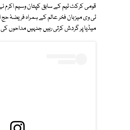
قومی کرکٹ ٹیم کے سابق کپتان وسیم اکرم نے
ٹی وی میزبان فخر عالم کے ہمراہ فریضۂ حج اد
میڈیا پر گردش کرتی رہیں جنہیں مداحوں کی ج