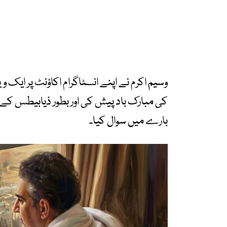
وسیم اکرم نے اپنے انسٹاگرام اکاؤنٹ پر ایک و
کی مبارک باد پیش کی اور بطور ذیابیطس ک
بارے میں سوال کیا۔