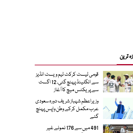
زہ ترین
قومی ٹیسٹ کرکٹ ٹیم ویسٹ انڈیز
سے انگلینڈ پہنچ گئی، 12 اگست
سے پریکٹس میچ کا آغاز
وزیراعظم شہباز شریف دورہ سعودی
عرب مکمل کرکے وطن واپس پہنچ
گئے
491 میں سے 176 نمونے غیر