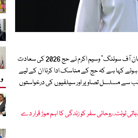
پاکستان کرکٹ ٹیم کے سابق کپتان اور “سلطان آف سوئنگ” وسیم اکرم نے حج 2026 کی سعادت
ہوئے کہا ہے کہ حج کے مناسک ادا کرنا ان کے لیے
وی
نب سے مسلسل تصاویر اور سیلفیوں کی درخواستوں
اتی ٹوئٹ، روحانی سفر کو زندگی کا اہم موڑ قرار دے