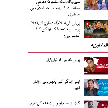
سے روانہ، مکہ مشترکہ دفاعی
معاہدے کے بعد مسجد نبویؐ میں
حاضری
پی ٹی آئی اسلام آباد مارچ کے اعلان
پر خیبر پختونخوا کے اراکین کیا
کہتے ہیں؟
لم / تجزیہ
پرانی کتابوں کا اتوار بازار
اپنی زندگی کے ایڈیٹر بنیں، رائٹر
نہیں
گلا سڑا نظام اور وزیر داخلہ کی تقریر