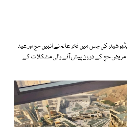
یڈیو شیئر کی جس میں فخر عالم نے انہیں حج اور عید
ے مریض حج کے دوران پیش آنے والی مشکلات کے