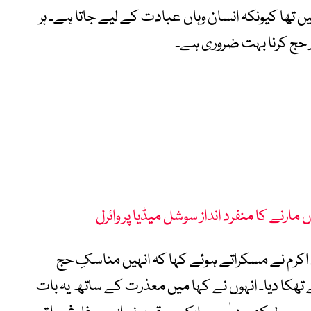
تھا کیونکہ انسان وہاں عبادت کے لیے جاتا ہے۔ ہر
ر حج کرنا بہت ضروری ہے۔
مارنے کا منفرد انداز سوشل میڈیا پر وائرل
 اکرم نے مسکراتے ہوئے کہا کہ انہیں مناسکِ حج
تھکا دیا۔ انہوں نے کہا میں معذرت کے ساتھ یہ بات