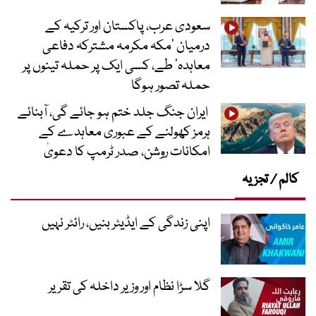
سعودی عرب، پاکستان اور ترکیہ کے
درمیان ’مکہ مکرمہ مشترکہ دفاعی
معاہدہ‘ طے، کسی ایک پر حملہ تینوں پر
حملہ تصور ہوگا
ایران جنگ جلد ختم ہو جائے گی، آبنائے
ہرمز کھولنے کے عبوری معاہدے کے
امکانات روشن، صدر ٹرمپ کا دعویٰ
کالم / تجزیہ
اپنی زندگی کے ایڈیٹر بنیں، رائٹر نہیں
گلا سڑا نظام اور وزیر داخلہ کی تقریر