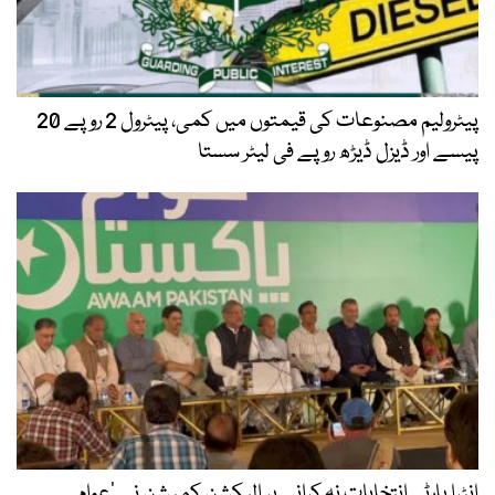
پیٹرولیم مصنوعات کی قیمتوں میں کمی، پیٹرول 2 روپے 20
پیسے اور ڈیزل ڈیڑھ روپے فی لیٹر سستا
انٹرا پارٹی انتخابات نہ کرانے پر الیکشن کمیشن نے ’عوام