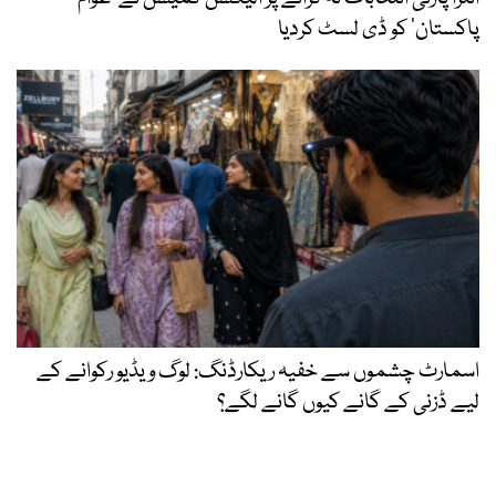
پاکستان‘ کو ڈی لسٹ کردیا
اسمارٹ چشموں سے خفیہ ریکارڈنگ: لوگ ویڈیو رکوانے کے
لیے ڈزنی کے گانے کیوں گانے لگے؟