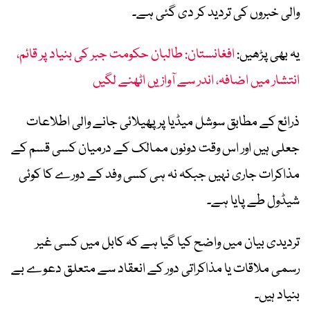
والی خبروں کی تردید کر دی گئی ہے۔
یہ بھی پڑھیں:
افغانستان: طالبان حکومت جبر کی بنیاد پر قائم،
انتشار میں اضافہ، اندر سے آوازیں اٹھنے لگیں
ذرائع کے مطابق سوشل میڈیا پر پھیلائی جانے والی اطلاعات
جعلی ہیں اور اس وقت دونوں ممالک کے درمیان کسی قسم کے
مذاکرات جاری نہیں جبکہ نہ ہی کسی وفد کے دورے کا کوئی
شیڈول طے پایا ہے۔
تردیدی بیان میں واضح کیا گیا ہے کہ کابل میں کسی غیر
رسمی ملاقات یا مذاکراتی دور کے انعقاد سے متعلق دعوے بے
بنیاد ہیں۔