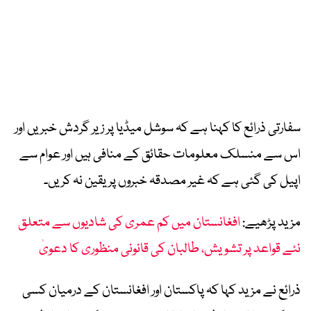
سفارتی ذرائع کا کہنا ہے کہ سوشل میڈیا پر زیر گردش خبریں اور
اس سے منسلک معلومات حقائق کے منافی ہیں اور عوام سے
اپیل کی گئی ہے کہ غیر مصدقہ خبروں پر یقین نہ کریں۔
مزید پڑھیے:
افغانستان میں کم عمری کی شادیوں سے متعلق
نئے قواعد پر تشویش، طالبان کی قانونی منظوری کا دعویٰ
ذرائع نے مزید کہا کہ پاکستان اور افغانستان کے درمیان کسی