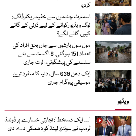
کردیا
اسمارٹ چشموں سے خفیہ ریکارڈنگ:
لوگ ویڈیو رکوانے کے لیے ڈزنی کے گانے
کیوں گانے لگے؟
مون سون بارشوں سے جاں بحق افراد کی
تعداد 151 ہوگئی، 8 اگست سے نئے
سلسلے کی پیشگوئی، الرٹ جاری
ایک دھن 639 سال، دنیا کا منفرد ترین
موسیقی پروگرام جاری
ویڈیو
’۔۔۔ ایک دستخط‘: تجارتی خسارے پر ڈونلڈ
ٹرمپ نے سوئٹزر لینڈ کو دھمکی دے دی