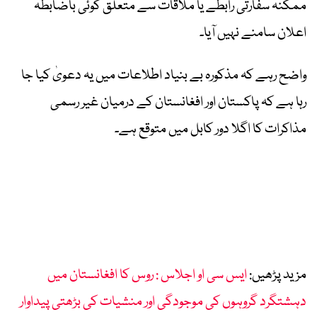
ممکنہ سفارتی رابطے یا ملاقات سے متعلق کوئی باضابطہ
اعلان سامنے نہیں آیا۔
واضح رہے کہ مذکورہ بے بنیاد اطلاعات میں یہ دعویٰ کیا جا
رہا ہے کہ پاکستان اور افغانستان کے درمیان غیر رسمی
مذاکرات کا اگلا دور کابل میں متوقع ہے۔
مزید پڑھیں:
ایس سی او اجلاس : روس کا افغانستان میں
دہشتگرد گروہوں کی موجودگی اور منشیات کی بڑھتی پیداوار