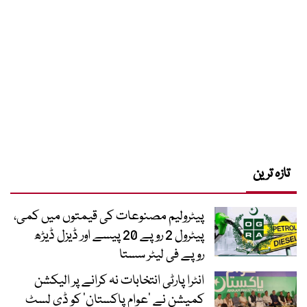
تازہ ترین
پیٹرولیم مصنوعات کی قیمتوں میں کمی،
پیٹرول 2 روپے 20 پیسے اور ڈیزل ڈیڑھ
روپے فی لیٹر سستا
انٹرا پارٹی انتخابات نہ کرانے پر الیکشن
کمیشن نے ’عوام پاکستان‘ کو ڈی لسٹ